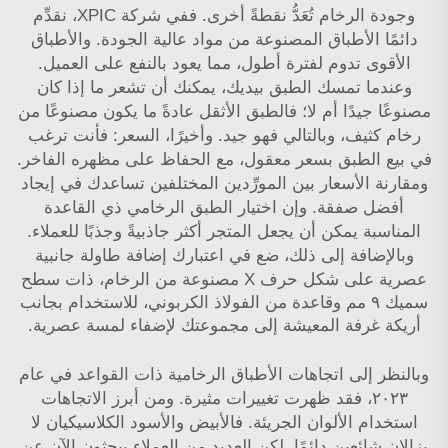
وجودة الرخام تُعَدُّ نقطةً أخرى. ففي شركة XPIC، نقدِّم
دائمًا الأطباق المصنوعة من مواد عالية الجودة. والأطباق
الأقوى تدوم لفترة أطول، مما يعود بالنفع على العميل.
وعندما تمسك الطبق بيديك، يمكنك أن تشعر ما إذا كان
مصنوعًا جيدًا أم لا؛ فالطبق الأثقل عادةً ما يكون مصنوعًا من
رخام كثيف، وبالتالي فهو جيد. وأخيرًا، السعر: فأنت ترغب
في بيع الطبق بسعر معقول، مع الحفاظ على مظهره الفاخر.
ومقارنة الأسعار بين المورِّدين المختلفين تساعدك في إيجاد
أفضل صفقة. وإن اختيار الطبق الرخامي ذي القاعدة
المناسبة يمكن أن يجعل المتجر أكثر جاذبيةً وجذبًا للعملاء.
وبالإضافة إلى ذلك، ضع في اعتبارك إضافة
طاولة جانبية
عصرية على شكل حرف X مصنوعة من الرخام، ذات سطح
سميك ٩ مم وقاعدة من الفولاذ الكربوني، للاستخدام بجانب
أريكة غرفة المعيشة
إلى مجموعتك لإضفاء لمسة عصرية.
وبالنظر إلى اتجاهات الأطباق الرخامية ذات القواعد في عام
٢٠٢٣، فقد ظهرت تغييرات مثيرة. ومن أبرز الاتجاهات
استخدام الألوان الجريئة. فالأبيض والأسود الكلاسيكيان لا
يزالان شائعين دائمًا، لكن العديد من العملاء يبحثون الآن عن