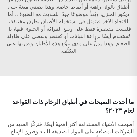
أطباق بألوان زاهية أو أنماط خاصة. وهذا يضفي متعةً على
ديكور المنزل، ويُعدُّ موضوعًا جيدًا للحديث مع الضيوف. أما
الاتجاه الآخر فيتمثل في استخدام الأطباق بطرق مختلفة،
فليست مقتصرةً فقط على وضع الفواكه أو الحلوى فيها، بل
تُستخدم أيضًا لزراعة النباتات أو كعنصر وسطي على طاولة
الطعام. وهذا يدلُّ على مدى تنوُّع هذه الأطباق وقدرتها على
التكيُّف.
ما أحدث الصيحات في أطباق الرخام ذات القواعد
لعام ٢٠٢٣؟
أصبحت الأشياء المستدامة أكثر أهميةً أيضًا. فتركّز العديد من
الشركات المصنِّعة على المواد الصديقة للبيئة وطرق الإنتاج