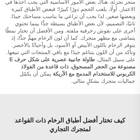
متجر تجزئة، هناك بعض الأمور الأساسية التي يجب أخذها في
الاعتبار. أولًا، يلعب الحجم دورًا كبيرًا؛ فبعض الأطباق كبيرة
وبعضها صغير، لذا يجب أن تراعي ما يناسب مساحتك جيدًا.
ثانيًا، التصميم، لأن بعض الأطباق بسيطة جدًّا بينما تحتوي
أخرى على نقوش زخرفية ملفتة. ومن الأفضل أن تختار نمطًا
يتماشى مع مظهر متجرك. كما أن لون الرخام مهمٌّ جدًّا، إذ
يتوفر الرخام باللون الأبيض أو الأسود، بل وأحيانًا بالأخضر.
وتأكد من أن اللون يتناغم جيدًا مع باقي المنتجات التي تبيعها.
على سبيل المثال،
طاولة جانبية عصرية على شكل حرف E
مصنوعة من الحجر المسحوق، ذات قاعدة من الفولاذ
الكربوني للاستخدام المدمج مع الأريكة
يمكن أن يكمّل
جماليات متجرك بشكلٍ مثالي.
كيف تختار أفضل أطباق الرخام ذات القواعد
لمتجرك التجاري