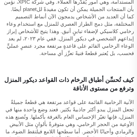
المستدامة، وهي أمور يُقدّرها العملاء. وفي شركة XPIC، نؤمن
بأن المنتجات الجميلة يمكن أن تكون مفيدةً للplanet أيضًا.
كما أن العديد من الأشخاص يدمجون الآن أنماط التصميم
المختلفة، مثل دمج الطراز العصري للمنزل مع استخدام وعاء
رخامي كلاسيكي لإضفاء تباينٍ أنيق. وهذا يتيح للأشخاص إبراز
إبداعهم الشخصي في ديكور المنزل. ففي عام ٢٠٢٣، لم يعد
الوعاء الرخامي القائم على قاعدةٍ مرتفعة مجرد عنصرٍ عمليٍّ
فحسب، بل يُعتبر قطعةً فنيةً تعزِّز أي مساحة.
كيف تُحسِّن أطباق الرخام ذات القواعد ديكور المنزل
وترفع من مستوى الأناقة
الآنية الرخامية القائمة على قواعد مرتفعة هي قطعةٌ جميلةٌ
تجعل المنزل يبدو أكثر جاذبيةً بكثير. فعند وضع واحدة منها في
المنزل، فإنها تغيّر الإحساس العام بالغرفة بأكملها. وتُصنع هذه
الأوعية من الحجر الرخامي، وهي متوفرةٌ بألوانٍ مثل الأبيض
والرمادي وأحيانًا الأخضر. أما سطحها اللامع فيلتقط الضوء، ما