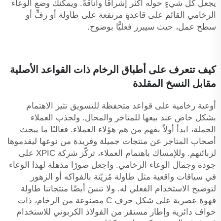
يجعل كل شيءٍ حوله أكثر إشراقًا وأناقةً. ويمكنك وضع الوعاء
الرخامي القائم على قاعدةٍ مرتفعة على طاولة أو رفٍّ أو
سطح عمل، حيث سيبرز فعليًّا بوضوح.
كيف تتعرف على أطباق الرخام ذات القواعد الأصلية
مقابل النسخ المقلدة
أوعية رخامية على قواعد متحفظة للتسويق تثير الاهتمام
بشكل خاص عند بيعها للمتاجر والمحال. ولجذب العملاء
الجملة، ابدأ أولاً بفهم من هم هؤلاء العملاء. فغالبًا ما يبحث
أصحاب المتاجر عن منتجات جميلة وفريدة من نوعها ليقدموها
لزبائنهم. وللإمساك باهتمام العملاء، تركّز شركة XPIC على
جودة وجمال الوعاء الرخامي. واجعل صورًا مذهلة لهذا الوعاء
في سياقات واقعية مثل طاولة مُزيّنة بالفواكه أو الزهور
لتوضيح الاستخدام الفعلي له. ولا تنسَ أيضًا منتجاتنا
طاولة
قهوة عصرية على شكل حرف C مصنوعة من الرخام، ذات
حواف دائرية وإطار مستقر من الفولاذ الكربوني للاستخدام