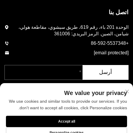
اتصل بنا
الوحدة 201 باء، رقم 619، طريق سيشوي، مقاطعة هولي،
شيامن، الصين. الرمز البريدي: 361006
+86-592-5537348
[email protected]
أرسل
We value your privacy
We use cookies and similar tools to provide our services. If you
don't want to accept all cookies, click Personalize cookies.
حقوق الطبع والنشر © شركة شيامن فينيكس للصناعات المحدودة. جميع
Accept all
الحقوق محفوظة
سياسة الخصوصية
المدونة
Personalize cookies