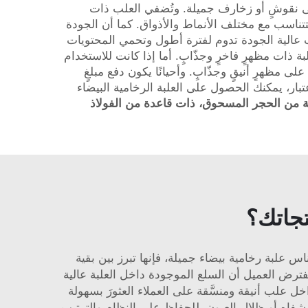
لى نقوشٍ أو زخارف جميلة. وتُضفي العلب ذات
جموعة واسعة من التصاميم المختلفة لتتناسب مع مختلف الأنماط والأذواق. كما أن الجودة
لعلب عالية الجودة تدوم لفترة أطول وتحمي المحتويات
 ذات مظهرٍ فاخرٍ وجذّابٍ. أما إذا كانت للاستخدام
مظهرٍ أنيقٍ وجذّابٍ. وأحيانًا يكون دفع مبلغٍ
عتبار، يمكنك الحصول على العلبة الرخامية البيضاء
 عصرية على شكل حرف E مصنوعة من الحجر المسحوق، ذات قاعدة من الفولاذ
تجاتك؟
س علبة رخامية بيضاء جميلة، فإنها تبرز بين بقية
يفترض العميل أن السلع الموجودة داخل العلبة عالية
 علب أنيقة ومنسَّقة على العملاء العثورَ بسهولة
فاه أو ظلال العيون، للحفاظ على النظام والترتيب