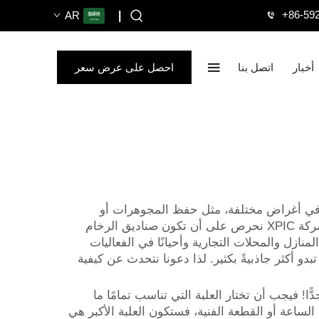
+86-59
AR
|
أخبار
اتصل بنا
احصل على عرض سعر
ديق في أغراض مختلفة، مثل حفظ المجوهرات أو
تقديمها كهدايا أو الاحتفاظ بقطع تذكارية ذات معنى خاص. وهي تضفي لمسة فاخرة على أي غرفة أو مكان. وهنا في شركة XPIC نحرص على أن تكون صناديق الرخام
منازل والمحلات التجارية وأحيانًا في الفعاليات
دو أكثر جاذبيةً بكثير. لذا دعونا نتحدث عن كيفية
ا! فيجب أن تختار العلبة التي تناسب تمامًا ما
 الساعة أو القطعة الفنية، فستكون العلبة الأكبر هي