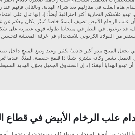
خدام هذه العلب في منازلهم بعد شراء الهدية، وبالتالي فإنهم عن
م، تبدو علامتكم التجارية أكثر احترافيةً أيضاً؛ إذ إنها تدل على 
ة للعميل. ونحن في شركة XPIC نؤمن بأن علب الرخام الأبيض تضيف لمسةً خاصةً تُميِّ
ذلك، قد ترغبون في النظر في منتجاتنا
ستقر من الفولاذ الكربوني للاستخدام في غرفة المعيشة
لتحسين 
 تجعل المنتج يبدو أكثر جاذبيةً بكثير. وعند وضع المنتج داخل صن
يجعل العميل يشعر وكأنه يشتري شيئًا ذا قيمةٍ حقيقية. فمثلًا، عند
أن تبدو الهدايا أنيقةً؛ إذ إن الصندوق الجميل يحوّل الهدية البسيطة
خدام علب الرخام الأبيض في قطاع ا
سبةٌ للعديد من أنواع المنتجات. سواء كانت مستحضرات تجميل أو 