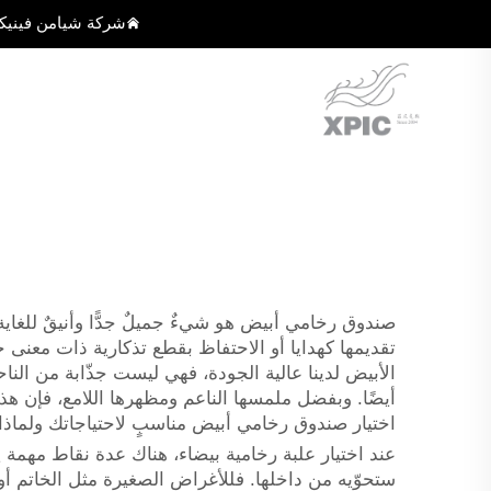
شركة شيامن فينيك
صندوق رخامي أبيض هو شيءٌ جميلٌ جدًّا وأنيقٌ للغاي
الأبيض لدينا عالية الجودة، فهي ليست جذّابة من الناح
أيضًا. وبفضل ملمسها الناعم ومظهرها اللامع، فإن هذه 
اختيار صندوق رخامي أبيض مناسبٍ لاحتياجاتك ولماذا تُعد
عند اختيار علبة رخامية بيضاء، هناك عدة نقاط مهمة يج
ستحوّيه من داخلها. فللأغراض الصغيرة مثل الخاتم أو ا