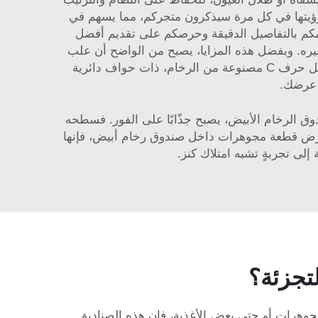
د رؤيتها في كل مرة سيذكرون متجركم، مما يسهم في
اهتمامكم بالتفاصيل الدقيقة وحرصكم على تقديم أفضل
ز مكان بيعكم عن غيره. وبفضل هذه المزايا، يصبح من الواضح أن علب
طاولة قهوة عصرية على شكل حرف C مصنوعة من الرخام، ذات حواف دائرية
عرضك.
دوق الرخام الأبيض، يصبح جذّابًا على الفور. فسطحه
ما تُعرض قطعة مجوهرات داخل صندوق رخام أبيض، فإنها
 إلى تجربةٍ تشبه امتلاك كنز.
لتجزئة؟
مجوهرات أو حتى بعض الأغذية، فإن هذه الصناديق