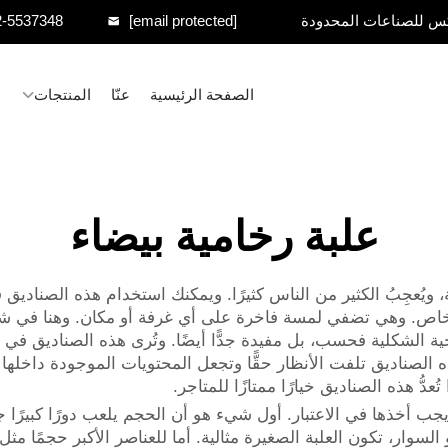
س للصناعات المحدودة
[email protected]
2-5537348
الصفحة الرئيسية
عنّا
المنتجات
علبة رخامية بيضاء
ة، ويُعجِبُ الكثير من الناس كثيرًا. ويمكنك استخدام هذه الصنا
ية الشكلية فحسب، بل مفيدة جدًّا أيضًا. وتُرى هذه الصناديق في ال
الصناديق تلفت الأنظار حقًّا وتجعل المحتويات الموجودة داخلها تب
ُّ هذه الصناديق خيارًا ممتازًا للمتاجر.
ب أخذها في الاعتبار. أول شيء هو أن الحجم يلعب دورًا كبيرًا جدًّ
لسوار، تكون العلبة الصغيرة مثالية. أما للعناصر الأكبر حجمًا مثل