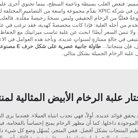
بالتصميم: فبعض العلب بسيطة وناعمة السطح، بينما تحتوي أخرى ع
التصاميم الجذّابة لمسة تميُّزٍ إضافية على منتجك. ونحن في شركة XPIC نقدِّم م
صنوعةٌ فعليًّا من الرخام الحقيقي وليس نسخةً رخيصةً مقلَّدة. فا
خدم من أجله العلبة: فإذا كانت مخصصةً كهدية، فقد ترغب في علبة
 تنسَ السعر أيضًا! ابحث عن علبة تناسب ميزانيتك مع الحفاظ على 
 ستبقى في حالةٍ ممتازةٍ لسنواتٍ عديدة. وبأخذ هذه العوامل في الا
 فإن منتجاتنا...
طاولة جانبية
 علبة الرخام الجميلة بشكل مثالي.
ار علبة الرخام الأبيض المثالية لمن
ق فوائد عديدة. أولاً، فهي تجذب انتباه العملاء. فعندما يرى النا
الموجودة داخلها. كما أن مظهر الرخام يمنح إحساساً بالفخامة، ف
تنظيم المنتجات بشكل أفضل. ففي المتجر، يُسهّل وضع كل شيء داخل
 مستحضرات التجميل استخدام علب رخامية صغيرة لأقلام أحمر الش