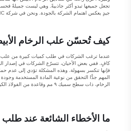
تجعل جميعها تبدو أكثر جاذبيةً. وهي ليست جميلةً فحسب
جيدٍ يعكس اهتمام الشركة بالجودة. ونحن في شركة XPIC نؤمن بأن صناديق الرخام الأبيض تحسّن فعليًّا تجربة الشراء والاستلام، وتجعلها تبدو أكثر تميُّزًا.
كيف تُحسّن علب الرخام الأبي
عندما ترغب الشركات في طلب كميات كبيرة من علب الر
كافٍ. ففي بعض الأحيان، تتسرّع الشركات في إصدار ال
فإنها تنكسر بسهولة. وهذه المشكلة تؤدي إلى عدم حماية
المهم جدًّا التحقق من نوعية المادة المستخدمة وجودة 
الرخام، ذات سطح سميك ٩ مم وقاعدة من الفولاذ الكربوني، للاستخدام بجانب أريكة غرفة المعيشة
ما الأخطاء الشائعة عند طلب 