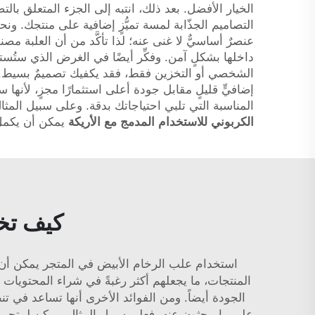
الخيار الأفضل. بعد ذلك، انتبه إلى الجزء المتعلق 
عنصرٌ أساسيٌّ لا غنى عنه؛ لذا تأكَّد من أن العلبة م
داخلها بشكلٍ آمن. وفكِّر أيضًا في الغرض الذي ستُست
الشخصي أو التخزين فقط، فقد يكفيك تصميمٌ بسيط. ولا
إضافيٍّ قليلٍ مقابل جودة أعلى استثمارًا مجزٍ، لأنها
المناسبة التي تلبي احتياجاتك بدقة. وعلى سبيل المثال،
الكربوني للاستخدام المدمج مع الأريكة
يمكن أن يكمل
كيف تخت
استخدام علب الرخام الأبيض في المتجر يمكن أن يحق
المنتجات، ما يجعلهم أكثر رغبةً في شراء المحتويات 
الجودة أيضاً. ومن الفوائد الأخرى أنها تساعد في 
على ما يبحثون عنه. فعلى سبيل المثال، يمكن لمتجر