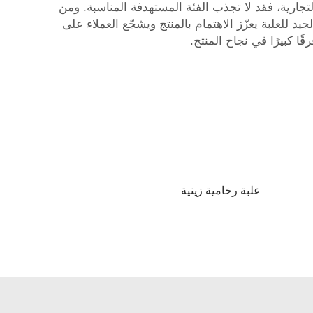
تجارية، فقد لا تجذب الفئة المستهدفة المناسبة. ومن
د للعلبة يعزّز الاهتمام بالمنتج ويشجّع العملاء على
 كبيرًا في نجاح المنتج.
علبة رخامية زينية