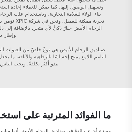
وتسهيل الوصول إليها. كما يمكن للعملاء إعادة است
بناء الولاء للعلامة التجارية. وباستخدام علب الرخا
تجربة ممكن
الرخام الأبيض خيارٌ ذكيٌّ لأي متجر. بالإضافة إلى 
وإطار م
صناديق الرخام الأبيض هي نوعٌ خاصٌ من العبوات التي
الناعم اللامع يمنح إحساسًا بالرفاهية والأناقة، ما 
تبدو أكثر تكلفةً. ويحب الناس 
ما الفوائد المترتبة على است
وميزة أخرى رائعةٌ في صناديق الرخام الأبيض أنها منا