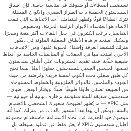
تستضيف أصدقاءك أو ضيوفك في مناسبة خاصة، فإن أطباق
السندستون الجميلة ذات الطراز العصري والألوان المذهلة
تترك انطباعًا قويًّا وتُظهر اهتمامك. أحد الاتجاهات التي تلفت
الانتباه هو استخدام الألوان الزاهية الجريئة. وبخصوص
التفاصيل، يرغب الكثيرون في جعل اللقاءات أكثر متعة وسحرًا.
ويمكنك استخدام هذه الأطباق السفلية الملونة في ديكور
منزلك لتنشيط الغرفة وإضفاء الحيوية عليها. ومن الاتجاهات
الأخرى استخدامها في الحفلات أو المناسبات الخاصة مع أنماط
طبيعية خلّابة. فعند تقديم المشروبات على أطباق سندستون،
تمنحها الملمس الجميل للسندستون مظهرًا أنيقًا، بينما تمنح
كل طبق سفلي تحت الكوب لمسة فريدة ومُرضية من حيث
الجودة والملمس. فالدوائر الحلزونية والخطوط المستوحاة
من الطبيعة تضفي طابعًا طبيعيًّا أصيلًا. ويختار البعض أطباق
سندستون صديقة للبيئة منقوشة بزخارف نباتية أو حيوانية —
مثل XPIC — ما يُظهر لضيوفك شعورك الشخصي بالاهتمام
بالبيئة. ويمكن أن يبدأ هذا الشعور بالدفء من منزلك. كما أنه
موضوع جيد للحديث عن اتجاه الاستدامة. فاستخدام مجموعة
أطباق سندستون XPIC لا يعبّر فقط عن عملية بسيطة، بل