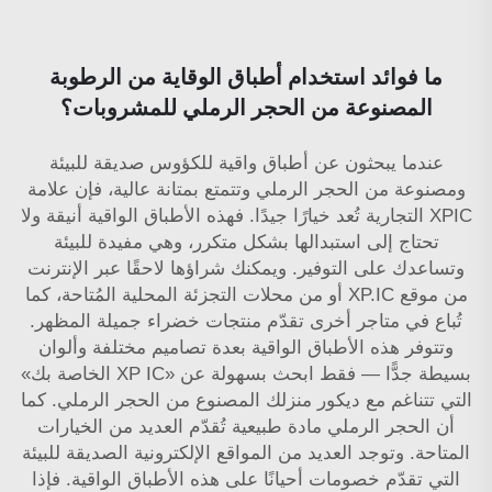
ما فوائد استخدام أطباق الوقاية من الرطوبة
المصنوعة من الحجر الرملي للمشروبات؟
عندما يبحثون عن أطباق واقية للكؤوس صديقة للبيئة
ومصنوعة من الحجر الرملي وتتمتع بمتانة عالية، فإن علامة
XPIC التجارية تُعد خيارًا جيدًا. فهذه الأطباق الواقية أنيقة ولا
تحتاج إلى استبدالها بشكل متكرر، وهي مفيدة للبيئة
وتساعدك على التوفير. ويمكنك شراؤها لاحقًا عبر الإنترنت
من موقع XP.IC أو من محلات التجزئة المحلية المُتاحة، كما
تُباع في متاجر أخرى تقدّم منتجات خضراء جميلة المظهر.
وتتوفر هذه الأطباق الواقية بعدة تصاميم مختلفة وألوان
بسيطة جدًّا — فقط ابحث بسهولة عن «XP IC الخاصة بك»
التي تتناغم مع ديكور منزلك المصنوع من الحجر الرملي. كما
أن الحجر الرملي مادة طبيعية تُقدّم العديد من الخيارات
المتاحة. وتوجد العديد من المواقع الإلكترونية الصديقة للبيئة
التي تقدّم خصومات أحيانًا على هذه الأطباق الواقية. فإذا