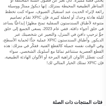
يحكي قصةً مميزة: كأن تعبّر عن فصول السنة المختلفة أو
المناظر الطبيعية المحيطة بمنزلك. إنها ديكورٌ ممتازٌ ووسيلة
رائعة لإثراء الحديث عند استقبال الضيوف. سواء كنت تخطط
لليلة هادئة وحدك أو لحفلة كبيرة، فإن XPIC تقدّم تصاميم
متنوعة لأطباق السندستون السفلية تمنح مظهرًا إبداعيًّا يساعد
في خلق أجواء دافئة. ففي عام 2023، يسعى الجميع إلى خلق
جوٍّ ترحيبٍ دافئٍ في المنزل، والتعبير عن شخصيتك عبر
الديكور. وأطباق السندستون XPIC عملية جدًّا لحماية الأسطح،
وفي الوقت نفسه جميلة كالقطع الفنية. ففكّر في منزلك: هذه
القطع العصرية ستتناغم تمامًا مع أسلوبك الشخصي. سواء
كنت تفضّل الألوان الزاهية المرحة أو الألوان الهادئة الطبيعية،
فإن XPIC تمتلك الخيار المثالي لك!
فئات المنتجات ذات الصلة