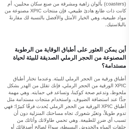
(coasters) بألوان زاهية ومشرقة من صنع سكان محليين، أم
كانت ذات طابع هادئ طبيعي، فإن منتجات XPIC مصنوعة من
مواد طبيعية، وهي الخيار الأمثل والأفضل بالنسبة لك مقارنةً
بالبلاستيك.
أين يمكن العثور على أطباق الوقاية من الرطوبة
المصنوعة من الحجر الرملي الصديقة للبيئة لحياة
مستدامة؟
أطباق ورقية من الحجر الرملي للبيئة. وعندما تختار أطباق
XPIC الورقية من الحجر الرملي، فإنك تقلل من الهدر بشكل
ملحوظ، وتدعم صحة كوكبنا، وتساعد في حمايته. وهي مهمة
جدًّا عند استضافة الضيوف. واستخدام منتجات مستدامة مثل
أطباق XPIC الورقية من الحجر الرملي يُحدث فرقًا كبيرًا؛ فهي
تدوم طويلاً، وتغيّر شعورك تجاه مساحتك المنزلية دون أن
تسبب أي ضررٍ للطبيعة. وهي تحمي طاولاتك وأثاثك من
حلقات المياه والخدوش البسيطة، سواءً لصالح أصدقائك أو