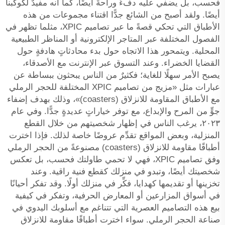
فحسب، بل يضفي عليه دفءً وراحةً أيضًا، كما أنه مفيدٌ لكوكبنا
أيضًا. ولقد أصبح من الشائع جدًّا اقتناء مجموعات من هذه
الأطباق التي تحكي قصةً ما عبر تصاميم XPIC، مثلما تظهر في
الفصول المختلفة عبر المتاجر الإلكترونية أو المناظر الطبيعية
المحلية. ويتمحور هذا الاتجاه حول بدء محادثاتٍ هادفةٍ حول
القضايا الخضراء. وعند التسوق عبر الإنترنت مع الأصدقاء،
يصبح الأمر سهلًا للغاية؛ فكثيرٌ من الناس يبحثون ببساطة عن
عبارات مثل «مزيج من تصاميم XPIC المختلفة للحجر الرملي
مع الأطباق المقاومة للانزلاق (coasters)»، وذلك بهدف إضفاء
جوٍّ من المرح والإبداع، مع توفر خياراتٍ عديدةٍ جدًّا. وفي عام
٢٠٢٣، يرغب الناس في إظهار شخصيتهم من خلال القطع
المنزلية، وبعض المواقع تقدِّم عروضًا خاصة لذلك. فإذا اخترت
أطباقًا مقاومة للانزلاق (coasters) مصنوعةً من الحجر الرملي
وفق تصاميم XPIC، فهي لا تحمي طاولتك فحسب، بل تعكس
شخصيتك أيضًا، وتبدو في منزلك كقطع فنية راقية. وعند
تخزينها أو تقديمها كهدايا، فكِّر في منزلك أولًا. وقد تفكر أحيانًا
في أسواق المزارعين أو المعارض الحرفية، وتفكر في كيفية
بيع هذه التصاميم العصرية التي تتناغم مع أسلوبك اليدوي في
صناعة الحجر الرملي. سواء اخترت أطباقًا مقاومة للانزلاق