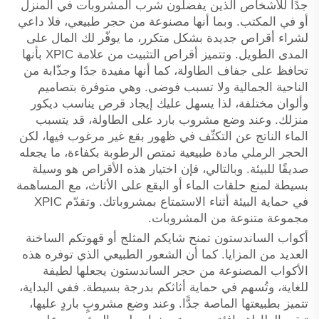
جدًا للأشخاص الذين يفضلون شرب المشروبات في المنزل
أو في المكتب. وبما أنها مصنوعة من حجر طبيعي، فلا داعي
لشراء أقراص جديدة بشكل متكرر، ما يوفّر لك المال على
المدى الطويل. وتتميز أقراص التثبيت من علامة XPIC بأنها
تحافظ على جفاف الطاولة، كما أنها مفيدة جدًا وجذّابة من
الناحية الجمالية ولا تسبب فوضى. وهي متوفرة بتصاميم
وألوان مختلفة، لذا يسهل عليك إيجاد قرص يناسب ديكور
منزلك. وعند وضع مشروب بارد على الطاولة، قد يتسبب
الماء الناتج عن التكثّف في ظهور بقع غير مرغوب فيها، لكن
الحجر الرملي مادة طبيعية تمتص الرطوبة بكفاءة، ما يجعله
صديقًا للبيئة. وبالتالي، فإن اختيار هذه الأقراص هو وسيلة
بسيطة لمنع حلقات الماء أو البقع على الأثاث، مع المساهمة
في حماية البيئة أثناء الاستمتاع بمشروباتك. وتقدّم XPIC
مجموعة متنوعة من المشروبات.
أكواب الساندستون تمنح شايكم المثلج أو قهوتكم الساخنة
العديد من المزايا. كما أن الشعور الطبيعي الذي توفره هذه
الأكواب المصنوعة من حجر الساندستون يجعلها لطيفة
للغاية، وتُسهم في حماية أثاثكم بدرجة بسيطة. ففي البداية،
تتميز بطبيعتها الماصة جدًّا. وعند وضع مشروبٍ باردٍ عليها،