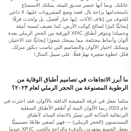
عائلتك. وبما أنها عنصر صديق للبيئة، يمكنك الاستمتاع
باستخدامها براحة بال. فعند وضع المشروبات عليها، لا داعي
للخوف من إتلاف الأثاث. إنها خيار أفضل، بل وتُحدث فرقًا
إيجابيًّا كبيرًا لصالح كوكب الأرض، كما تضيف لمسة أنيقة
وجميلة! وتتوفر أطباق XPIC الورقية من الحجر الرملي بعدة
ألوان وأنماط مختلفة، مما يمنحك شعورًا إيجابيًّا عند الاختيار،
ويمكنك اختيار الألوان والتصاميم التي تناسب ديكور منزلك.
فكل خطوة صغيرة تهمّ فعلًا. على سبيل المثال!
ما أبرز الاتجاهات في تصاميم أطباق الوقاية من
الرطوبة المصنوعة من الحجر الرملي لعام ٢٠٢٣؟
مثلما نفعل في غرفة المعيشة الدافئة بالألوان، فقد اخترتَ في
عام 2023 ربما الألوان البنية أو أطقم الأطباق السفلية
البرتقالية الجذّابة التي تتميّز بالاتجاه السائد لأطباق
السندستون (الحجر الرملي) — فهي تُضفي طابعًا تصميميًّا
يجعل الجميع يشعرون بالدفء والراحة والحب. XP.IC عندما