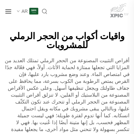
AR
واقيات أكواب من الحجر الرملي
للمشروبات
أقراص التثبيت المصنوعة من الحجر الرملي تمتلك العديد من
المزايا التي تجعلها ممتازة لحماية الأثاث. أولاً، فهي فعّالة جدًا
في امتصاص الماء. وعند وضع مشروب بارد عليها، فإن
القرص يمتص الرطوبة من الكوب بسرعة، مما يحافظ على
جفاف طاولتك ويجعل تنظيفها أسهل. وعلى عكس الأقراص
المصنوعة من البلاستيك أو الفلين، لا تنزلق أقراص التثبيت
المصنوعة من الحجر الرملي أو تتحرك عند تكون التكثّف
عليها، وبالتالي يبقى مشروبك في مكانه ويقل احتمال
انسكابه. كما أنها تدوم لفترة طويلة؛ فهي ليست جميلة
المظهر فحسب، بل إنها متينة أيضًا إذا عُنيت بها. فهي لا
تنكسر بسهولة ولا تنحني مثل مواد أخرى، ما يجعلها مفيدة