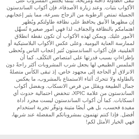
تبقى الطاولة دافئة ومريحة، بينما يجلس المشروب على
الأكواب بثبات. وعند زيارة الأصدقاء، فإن أكواب الساندستون
الجميلة تمتص الرطوبة من الزجاج بسرعة، مما يثير إعجابهم.
إن مظهرها الأنيق يحافظ على نظافة طاولتكم ويُظهر
اهتمامكم بالنظافة والجفاف، لذا فهي أمور صغيرة تُسهِّل
الأمور عليك. ويمكن لهذه الأكواب أن تكون نقطة انطلاق
لممارسة العناية اليومية. وعلى عكس الأكواب البلاستيكية أو
الفلينية، فإن أكواب الساندستون تُثير إعجاب الناس وتُحظى
بإطراءاتٍ بسبب قدرتها على امتصاص التكثّف. كما أن
الملمس الطبيعي لها يجعل شرب المشروبات أكثر راحةً دون
الانزلاق أو الحاجة إلى مجهود خاص، إذ تبقى الكأس متصلةً
بالطاولة ولا تتحرك أثناء الاستمتاع بالمشروب، ما يعكس
جمال الطبيعة ويقلل من فرص الانسكاب. وبفضل أكواب
الساندستون من علامة XPIC، تنخفض احتمالية حدوث أي
انسكابات. كما أن أكواب الساندستون ليست مجرد أداة
مفيدة فحسب، بل هي أيضًا متينة وتوفّر تجربة استخدام
أفضل. فإذا كنتم تهتمون بمشروباتكم المفضلة عند شربها،
فهي الخيار الأمثل لكم!