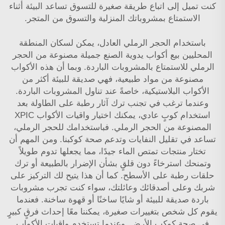
كنت تميل إلى اتباع طريقة صغيرة للتسوق تساعد البيئة أثناء
الاستمتاع بمشروباتك المنزلية والتسوق من المتجر.
باستخدام الحجر الرملي العادل، يمكن لسكان المنطقة
المحليين بيع أكواب يدوية الصنع جميلة مصنوعة من الحجر
الرملي للاستمتاع بالمشروبات الباردة. وبما أن هذه الأكواب
مصنوعة من مواد طبيعية، فهي صديقة للبيئة أكثر من
الأكواب البلاستيكية، خاصةً عند تناول المشروبات الباردة.
وعندما ترغب في تجنب ترك آثار رطبة على الطاولة بعد
استخدام كوبٍ عادي، يمكنك اختيار واقيات الأكواب XPIC
المصنوعة من الحجر الرملي. فباستخدامك للحجر الرملي،
تساعد في تقليل النفايات وتدعم صحة كوكبنا. ومن المهم أن
تختار منتجات تمتص الماء جيدًا، مما يجعلها تدوم طويلاً
وتمنحك استرخاءً دون قلقٍ بشأن الإضرار بالطبيعة أو ترك
حلقات رطبة على الأسطح. كما أن هذا يتيح لك التركيز على
شربك وعلى أصدقائك وعائلتك، سواء كنت تجرب مشروبات
باردة صديقة للبيئة أو شايًا ساخنًا أو قهوة ساخنة. فعندما
يقوم كل شخص بتغييرات صغيرة، يمكننا معًا إحداث فرقٍ كبيرٍ
في صحة كوكب الأرض. وعندما تستخدم واقيات الأكواب