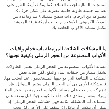
المنتجات المثالية لجذب العملاء. كما يمكنك أيضًا العثور على
تصاميم جميلة
طاولة جانبية عصرية على شكل حرف X
مصنوعة من الرخام، ذات سطح سميك ٩ مم وقاعدة من
الفولاذ الكربوني، للاستخدام بجانب أريكة غرفة المعيشة
لتكمل مساند الأكواب الخاصة بك!
ما المشكلات الشائعة المرتبطة باستخدام واقيات
الأكواب المصنوعة من الحجر الرملي وكيفية تجنبها؟
مساند الأكواب المصنوعة من الحجر الرملي تحمي الطاولات
بشكل ممتاز من حلقات الماء والبقع. لكن هناك بعض
المشكلات الشائعة التي يواجهها المستخدمون عند استخدامها.
فالمشكلة الأولى هي أن الحجر الرملي يمتص السوائل. فإذا
وُضِع كوب رطب على مساند الأكواب، فقد يمتص الحجر الماء
ويترك بقعة. ولتفادي ذلك، جفّف الكوب جيدًا قبل وضعه على
المساند. أما المشكلة الثانية فهي هشاشة الحجر الرملي؛ إذ
يمكن أن ينكسر أو يتآكل إذا سقط على الأرض. لذا يجب