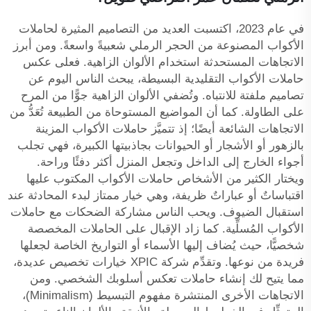
في عام 2023، اكتسبت العديد من التصاميم المثيرة لحاملات
الأكواب المصنوعة من الحجر الرملي شعبيةً واسعةً. ومن أبرز
الاتجاهات المستحدثة استخدام الألوان الزاهية. فعلى عكس
حاملات الأكواب التقليدية البسيطة، يبحث الناس اليوم عن
تصاميم ملفتة للانتباه. وتُضفي الألوان الزاهية جوًّا من المرح
على الطاولة. كما أن المواضيع المستوحاة من الطبيعة تُعَدُّ من
الاتجاهات الشائعة أيضًا؛ إذ تتميَّز حاملات الأكواب المزينة
بالزهور أو الأشجار أو الحيوانات بجاذبيتها الكبيرة، فهي تجلب
أجواء الخارج إلى الداخل وتجعل المنزل أكثر دفئًا وراحة.
ويختار الكثير من الأشخاص حاملات الأكواب المكتوب عليها
اقتباساتٌ أو عباراتٌ ظريفة، وهي خيار ممتاز لبدء المحادثة عند
استقبال الضيوف. ويحب الناس مشاركة الضحكات مع حاملات
الأكواب المُسلِّية. كما زاد الإقبال على الحاملات المخصصة
شخصيًّا، حيث يُضاف إليها الأسماء أو التواريخ الخاصة لجعلها
فريدة من نوعها. وتقدِّم شركة XPIC خيارات تخصيص عديدة،
مما يتيح لك إنشاء حاملات تعكس أسلوبك الشخصي. ومن
الاتجاهات الأخرى المنتشرة مفهوم التبسيط (Minimalism)،