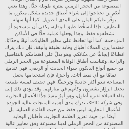
المصنوعة من الحجر الرملي لفترة طويلة جدًّا. وهذا يعني
أنكم لن تحتاجوا إلى شراء أطباق جديدة بشكل متكرر، ما
يوفِّر عليكم المال على المدى الطويل. كما أنها سهلة
التنظيف: فإذا اتسخَّط طبق الوقاية، يكفي أن تمسحوه أو
تشطفوه فقط. وهذا يجعلها عملية جدًّا في الأماكن
المزدحمة. كما أنها تحافظ على مظهر الطاولات أنيقًا وجذّابًا.
فعندما يرى العملاء أطباق وقاية نظيفة وأنيقة، فإن ذلك يترك
انطباعًا إيجابيًّا عن مكانكم. وهو يدلّ على اهتمامكم بالتفاصيل
والراحة. وتتناسب أطباق الوقاية المصنوعة من الحجر الرملي
مع جميع أنواع الديكور، سواء الحديث أو الريفي. فهي تندمج
تمامًا مع أي نمط أثاث. وأخيرًا، فإن استخدامها يجعل
المساحة تبدو أكثر جاذبيةً وترحيبيًّا. فهي تضيف لمسة طبيعية
تجعل الزوّار يشعرون وكأنهم في منازلهم. وقد يؤدي ذلك إلى
بقاء العملاء لفترة أطول، وهو أمرٌ مفيدٌ جدًّا للأعمال التجارية.
وفي شركة XPIC، ندرك مدى أهمية المنتجات عالية الجودة
للأعمال التجارية، ليس فقط من حيث الفائدة العملية، بل
أيضًا من حيث تعزيز العلامة التجارية. فأطباق الوقاية
المصنوعة من الحجر الرملي لدينا مصنوعة وفق معايير عالية