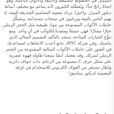
المتمثِّل في الخطوط البسيطة والأنيقة والألوان الناعمة، وهو
اتجاهٌ رائجٌ جدًّا. ويُفضِّله الكثيرون لأنه يتناغم مع مختلف أنماط
ديكور المنزل. وأخيرًا، تزداد شعبية التصاميم الصديقة للبيئة، إذ
يهتم الناس بالبيئة ويرغبون في منتجات مستدامة. وتشكِّل
حاملات الأكواب المصنوعة من مواد طبيعية مثل الحجر الرملي
خيارًا ممتازًا؛ فهي جميلةٌ ومفيدةٌ للكوكب في آنٍ واحد. ومع
تنوُّع الخيارات المتاحة، ستجد بالتأكيد التصميم المثالي الذي
يناسبك. وفي شركة XPIC، نتابع أحدث الاتجاهات لمساعدتك
في العثور على حاملات الأكواب المثالية المصنوعة من الحجر
الرملي لمنزلك. وقد يعجبك أيضًا منتجنا
طاولة قهوة عصرية
على شكل حرف C مصنوعة من الرخام، ذات حواف دائرية
وإطار مستقر من الفولاذ الكربوني للاستخدام في غرفة
المعيشة
لديكور متناسق!