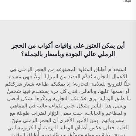
فيه.
أين يمكن العثور على واقيات أكواب من الحجر
الرملي عالي الجودة وبأسعار بالجملة؟
استخدام أطباق الوقاية المصنوعة من الحجر الرملي في
الأعمال التجارية يُقدِّم العديد من المزايا. أولاً، فهي مفيدة
جدًّا للترويج للعلامة التجارية؛ إذ يمكنكم طباعة شعار شركتكم
أو اسمها عليها. وبالتالي، ففي كل مرة يستخدم فيها شخصٌ
ما طبق الوقاية، يرى علامتكم التجارية ويذكُرها بشكل أفضل.
ويعمل هذا التأثير بشكل خاص بكفاءة عالية في المقاهي
والمطاعم والحانات، حيث يبقى الزوّار لفترات طويلة مع
مشروباتهم. ومن الأمور الأخرى أن الحجر الرملي متينٌ
للغاية. فعلى عكس أطباق الوقاية الورقية أو الكرتونية التي
تصبح رطبةً بسهولة وتتمزَّق سريعًا، تدوم أطباق الوقاية