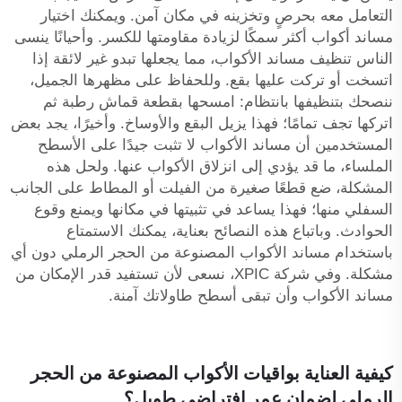
التعامل معه بحرصٍ وتخزينه في مكان آمن. ويمكنك اختيار
مساند أكواب أكثر سمكًا لزيادة مقاومتها للكسر. وأحيانًا ينسى
الناس تنظيف مساند الأكواب، مما يجعلها تبدو غير لائقة إذا
اتسخت أو تركت عليها بقع. وللحفاظ على مظهرها الجميل،
ننصحك بتنظيفها بانتظام: امسحها بقطعة قماش رطبة ثم
اتركها تجف تمامًا؛ فهذا يزيل البقع والأوساخ. وأخيرًا، يجد بعض
المستخدمين أن مساند الأكواب لا تثبت جيدًا على الأسطح
الملساء، ما قد يؤدي إلى انزلاق الأكواب عنها. ولحل هذه
المشكلة، ضع قطعًا صغيرة من الفيلت أو المطاط على الجانب
السفلي منها؛ فهذا يساعد في تثبيتها في مكانها ويمنع وقوع
الحوادث. وباتباع هذه النصائح بعناية، يمكنك الاستمتاع
باستخدام مساند الأكواب المصنوعة من الحجر الرملي دون أي
مشكلة. وفي شركة XPIC، نسعى لأن تستفيد قدر الإمكان من
مساند الأكواب وأن تبقى أسطح طاولاتك آمنة.
كيفية العناية بواقيات الأكواب المصنوعة من الحجر
الرملي لضمان عمر افتراضي طويل؟