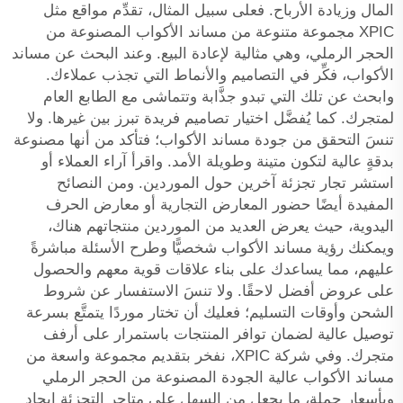
المال وزيادة الأرباح. فعلى سبيل المثال، تقدِّم مواقع مثل
XPIC مجموعة متنوعة من مساند الأكواب المصنوعة من
الحجر الرملي، وهي مثالية لإعادة البيع. وعند البحث عن مساند
الأكواب، فكِّر في التصاميم والأنماط التي تجذب عملاءك.
وابحث عن تلك التي تبدو جذَّابة وتتماشى مع الطابع العام
لمتجرك. كما يُفضَّل اختيار تصاميم فريدة تبرز بين غيرها. ولا
تنسَ التحقق من جودة مساند الأكواب؛ فتأكد من أنها مصنوعة
بدقةٍ عالية لتكون متينة وطويلة الأمد. واقرأ آراء العملاء أو
استشر تجار تجزئة آخرين حول الموردين. ومن النصائح
المفيدة أيضًا حضور المعارض التجارية أو معارض الحرف
اليدوية، حيث يعرض العديد من الموردين منتجاتهم هناك،
ويمكنك رؤية مساند الأكواب شخصيًّا وطرح الأسئلة مباشرةً
عليهم، مما يساعدك على بناء علاقات قوية معهم والحصول
على عروض أفضل لاحقًا. ولا تنسَ الاستفسار عن شروط
الشحن وأوقات التسليم؛ فعليك أن تختار موردًا يتمتَّع بسرعة
توصيل عالية لضمان توافر المنتجات باستمرار على أرفف
متجرك. وفي شركة XPIC، نفخر بتقديم مجموعة واسعة من
مساند الأكواب عالية الجودة المصنوعة من الحجر الرملي
وبأسعار جملة، ما يجعل من السهل على متاجر التجزئة إيجاد