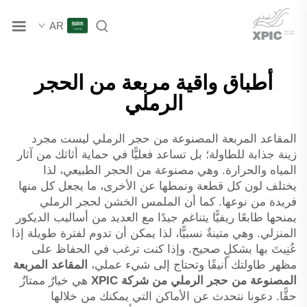
AR
أطباق واقية مربعة من الحجر
الرملي
المقاعد المربعة المصنوعة من حجر الرملي ليست مجرد
زينة جذابة للطاولة؛ بل تساعد فعليًّا في حماية أثاثك من آثار
المياه والحرارة. وهي مصنوعة من الحجر الطبيعي، لذا
يختلف لون كل قطعة ونمطها عن الأخرى، ما يجعل كل منها
فريدة من نوعها. كما أن الملمس الخشن لحجر الرملي
يمنحها طابعًا ريفيًّا يتناغم جيدًا مع العديد من أساليب الديكور
المنزلي. وهي متينةٌ نسبيًّا، لذا يمكن أن تدوم لفترة طويلة إذا
عُنِيتَ بها بشكلٍ صحيح. وإذا كنت ترغب في الحفاظ على
مظهر طاولتك أنيقًا وتحتاج إلى شيء عملي،
المقاعد المربعة
المصنوعة من حجر الرملي من شركة XPIC
هي خيارٌ ممتازٌ
حقًّا. دعونا نتحدث عن الأماكن التي يمكنك من خلالها