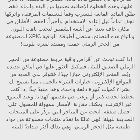
عليها، وهذه الخطوة الإضافية تحميها من البقع والماء. فقط
طبِّق المادة المانعة للتسرب وفقاً للتعليمات المرفقة، واتركها
تجف تماماً قبل إعادة الاستخدام. وأخيراً، احفظ الأطباق في
مكان جاف بعيداً عن أشعة الشمس لتجنب باهت اللون.
وباتباع هذه النصائح، ستظل أطباقك الواقية XPIC المصنوعة
من الحجر الرملي جميلة ومفيدة لفترة طويلة!
إذا كنت تبحث عن أقراص واقية مربعة مصنوعة من الحجر
الرملي الصديق للبيئة، فيمكنك العثور عليها في أماكن عديدة.
ويُعد المتجر الإلكتروني خيارًا جيدًا. فتتوفر لدى العديد من
المواقع الإلكترونية خيارات الشراء بالجملة، مما يسمح لك
بشراء كميات كبيرة دفعة واحدة. وهذا مفيدٌ جدًّا إذا كنت
تخطط لحدث كبير أو ترغب في تقديمها كهدايا. وعند التسوق
عبر الإنترنت، يمكنك مقارنة الأسعار بسهولة للحصول على
أفضل صفقة. ابحث عن المتاجر التي تركّز على المنتجات
الصديقة للبيئة؛ فهي غالبًا ما تقدّم منتجات مصنوعة من مواد
طبيعية مثل الحجر الرملي، وهي بذلك أكثر صداقةً للبيئة.