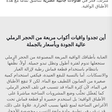
منزلك، فكّر في
طاولات جانبية عصرية
تتناسق تمامًا مع هذه
الأطباق الواقية.
أين تجدوا واقيات أكواب مربعة من الحجر الرملي
عالية الجودة وبأسعار بالجملة
العناية بأطباقك الواقية المربعة المصنوعة من الحجر الرملي
ستجعلها تدوم لفترة أطول وتظل تبدو جميلة. أولاً، نظِّفها
بانتظام باستخدام قطعة قماش رطبة لإزالة الغبار
والانسكابات. أما بالنسبة للبقع العنيدة، فيكفي استخدام كمية
صغيرة من الصابون اللطيف مع الماء. لكن لا تنقِع الأطباق
في الماء، لأن كثرة الماء قد تتسبب في تلف الحجر الرملي.
كما يُفضَّل تجنُّب وضع المشروبات الساخنة مباشرةً على
الأطباق الواقية؛ بل استخدم حصيرة أو قطعة قماش تحت
الأغراض الساخنة لمنع تلفها بسبب الحرارة. علاوةً على ذلك،
قد ترغب في تطبيق مادة مانعة للتسرب مخصصة للأحجار