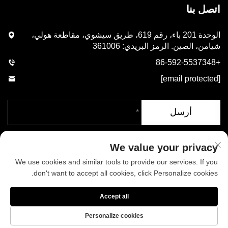
اتصل بنا
الوحدة 201 باء، رقم 619، طريق سيشوي، مقاطعة هولي،
شيامن، الصين. الرمز البريدي: 361006
+86-592-5537348
[email protected]
أرسل
We value your privacy
We use cookies and similar tools to provide our services. If you
don't want to accept all cookies, click Personalize cookies.
حقوق الطبع والنشر © شركة شيامن فينيكس للصناعات المحدودة. جميع
Accept all
الحقوق محفوظة
سياسة الخصوصية
المدونة
Personalize cookies
من نحن
أخبار
اتصل بنا