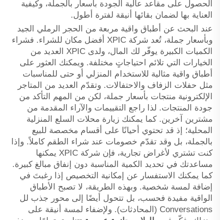
الحصول على مقاعد عالية الجودة بأسعار بالجملة، وكيفية
العناية بها لضمان بقائها أنيقة لفترة أطول.
عند البحث عن أطباق واقية مربعة من الحجر الرملي الجيد
وبأسعار جملة، تُعد شركة XPIC أفضل مكان للشراء. فشراء
الكميات الكبيرة يوفّر لك المال، ولدى XPIC العديد من
الخيارات التي تلائم احتياجاتٍ مختلفة. ويمكنك العثور على
أطباق واقية مثالية للاستخدام المنزلي أو حتى للمناسبات
مثل حفلات الزفاف والاحتفالات. وتقدّم العديد من المتاجر
الإلكترونية منتجات بأسعار جملة، لكن من المهم التأكد من
جودة المنتجات. لذا راجع التقييمات والآراء المقدمة من
مشترين آخرين. كما يمكنك زيارة محلات السلع المنزلية
المحلية؛ إذ قد تحتوي أحيانًا على أقسام مخصصة للبيع
بالجملة، بل وقد تقدّم خصومات عند شراء الطقم كاملاً. وإذا
كنت تشتري لأغراض تجارية، فإن شركة XPIC يمكنها
مساعدتك في تحديد الكمية المناسبة دون إنفاق مبالغ كبيرة.
كما يمكنك الاستفسار عن إمكانية التخصيص إذا رغبتَ في
إضافة لمسة شخصية. وبهذه الطريقة، لا تصبح الأطباق
الواقية مفيدة فحسب، بل تتحول أيضًا إلى محور جذب لل
Conversations (المحادثات). ولإضفاء لمسة أنيقة على