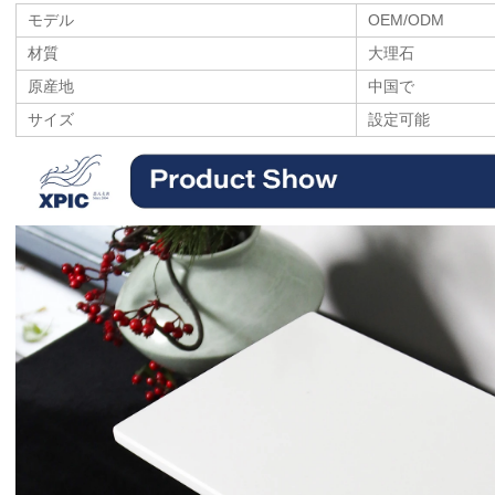
モデル
OEM/ODM
材質
大理石
原産地
中国で
サイズ
設定可能