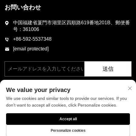
お問い合わせ
中国福建省厦門市湖里区四順路619番地201B、郵便番
号：361006
+86-592-5537348
[email protected]
送信
We value your privacy
We use cookies and similar tools to provide our services. If you
don't want to accept all cookies, click Personalize cookies.
著作権 © 厦門フェニックス工業有限公司、すべての権利を保有。
Accept all
プライバシーポリシー
ブログ
Personalize cookies
当社について
ニュース
お問い合わせ