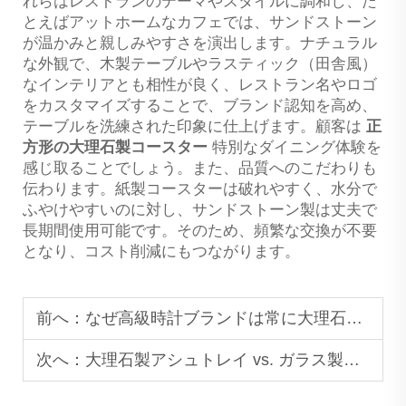
れらはレストランのテーマやスタイルに調和し、た
とえばアットホームなカフェでは、サンドストーン
が温かみと親しみやすさを演出します。ナチュラル
な外観で、木製テーブルやラスティック（田舎風）
なインテリアとも相性が良く、レストラン名やロゴ
をカスタマイズすることで、ブランド認知を高め、
テーブルを洗練された印象に仕上げます。顧客は
正
方形の大理石製コースター
特別なダイニング体験を
感じ取ることでしょう。また、品質へのこだわりも
伝わります。紙製コースターは破れやすく、水分で
ふやけやすいのに対し、サンドストーン製は丈夫で
長期間使用可能です。そのため、頻繁な交換が不要
となり、コスト削減にもつながります。
前へ：
なぜ高級時計ブランドは常に大理石製ディスプレイスタンドを選ぶのか
次へ：
大理石製アシュトレイ vs. ガラス製アシュトレイ：耐久性という観点から石製が優れた選択肢である理由