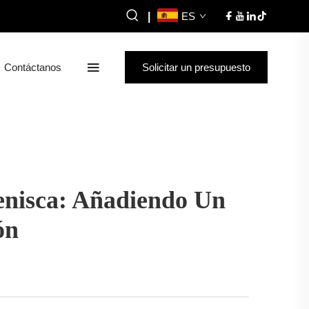
|
ES
Contáctanos
Solicitar un presupuesto
enisca: Añadiendo Un
ón