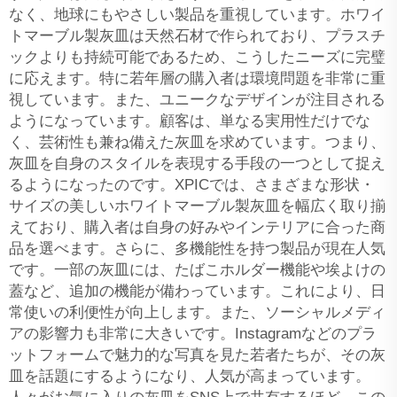
なく、地球にもやさしい製品を重視しています。ホワイ
トマーブル製灰皿は天然石材で作られており、プラスチ
ックよりも持続可能であるため、こうしたニーズに完璧
に応えます。特に若年層の購入者は環境問題を非常に重
視しています。また、ユニークなデザインが注目される
ようになっています。顧客は、単なる実用性だけでな
く、芸術性も兼ね備えた灰皿を求めています。つまり、
灰皿を自身のスタイルを表現する手段の一つとして捉え
るようになったのです。XPICでは、さまざまな形状・
サイズの美しいホワイトマーブル製灰皿を幅広く取り揃
えており、購入者は自身の好みやインテリアに合った商
品を選べます。さらに、多機能性を持つ製品が現在人気
です。一部の灰皿には、たばこホルダー機能や埃よけの
蓋など、追加の機能が備わっています。これにより、日
常使いの利便性が向上します。また、ソーシャルメディ
アの影響力も非常に大きいです。Instagramなどのプラ
ットフォームで魅力的な写真を見た若者たちが、その灰
皿を話題にするようになり、人気が高まっています。