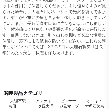
能性があります。熱い物品の下にはコースターまたはマ
ットを使用して保護してください。もし傷やくすみが見
られた場合は、大理石用ポリッシュで光沢を復元できま
す。柔らかい布に少量を含ませ、優しく磨き上げてくだ
さい。また、長時間直射日光に当てないようにしましょ
う。紫外線により色あせや美観の劣化が徐々に進行しま
す。使用しないときは、引き出しや棚など安全な場所に
保管し、落下による破損を防いでください。これらの簡
単なポイントに従えば、XPICの白い大理石製灰皿は長
年にわたり美しい状態を保ち続けます。
関連製品カテゴリ
大理石製
アンティ
ビンテー
オニキス
灰皿
ーク風大理
ジ風マーブ
大理石製灰