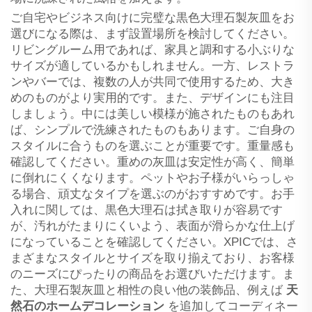
ご自宅やビジネス向けに完璧な黒色大理石製灰皿をお
選びになる際は、まず設置場所を検討してください。
リビングルーム用であれば、家具と調和する小ぶりな
サイズが適しているかもしれません。一方、レストラ
ンやバーでは、複数の人が共同で使用するため、大き
めのものがより実用的です。また、デザインにも注目
しましょう。中には美しい模様が施されたものもあれ
ば、シンプルで洗練されたものもあります。ご自身の
スタイルに合うものを選ぶことが重要です。重量感も
確認してください。重めの灰皿は安定性が高く、簡単
に倒れにくくなります。ペットやお子様がいらっしゃ
る場合、頑丈なタイプを選ぶのがおすすめです。お手
入れに関しては、黒色大理石は拭き取りが容易です
が、汚れがたまりにくいよう、表面が滑らかな仕上げ
になっていることを確認してください。XPICでは、さ
まざまなスタイルとサイズを取り揃えており、お客様
のニーズにぴったりの商品をお選びいただけます。ま
た、大理石製灰皿と相性の良い他の装飾品、例えば
天
然石のホームデコレーション
を追加してコーディネー