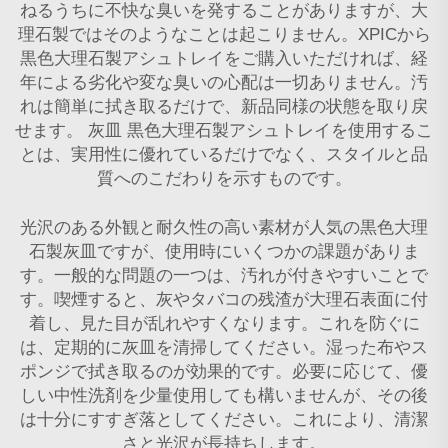
ねるうちに不快な臭いを発することがありますが、大
理石製ではそのようなことは起こりません。XPICから
黒色大理石製アシュトレイをご購入いただければ、経
年による劣化や変な臭いの心配は一切ありません。汚
れは簡単に拭き取るだけで、新品同様の状態を取り戻
せます。
灰皿
黒色大理石製アシュトレイを使用するこ
とは、実用性に優れているだけでなく、スタイルと品
質へのこだわりを示すものです。
光沢のある外観と耐久性の高い素材が人気の黒色大理
石製灰皿ですが、使用時にいくつかの課題がありま
す。一般的な問題の一つは、汚れが付きやすいことで
す。喫煙すると、灰やタバコの残渣が大理石表面に付
着し、見た目が乱れやすくなります。これを防ぐに
は、定期的に灰皿を清掃してください。湿った布やス
ポンジで拭き取るのが効果的です。必要に応じて、優
しい中性洗剤を少量使用しても構いませんが、その後
は十分にすすぎ落としてください。これにより、清潔
さと光沢が長持ちします。