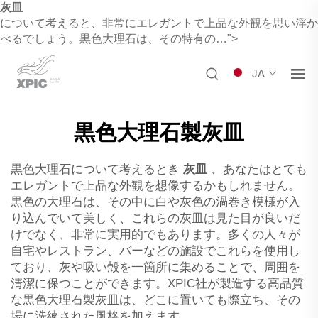
灰皿
について考えると、非常にエレガントで上品な外観を思い浮か
べるでしょう。黒色大理石は、その特有の…">
JA
黒色大理石製灰皿
黒色大理石について考えるとき
灰皿
、あなたはとても
エレガントで上品な外観を想像するかもしれません。
黒色の大理石は、その中に白や灰色の渦巻き模様が入
り込んでいて美しく、これらの灰皿は見た目が良いだ
けでなく、非常に実用的でもあります。多くの人々が
自宅やレストラン、バーなどの施設でこれらを使用し
ており、灰や吸い殻を一箇所に集めることで、周囲を
清潔に保つことができます。XPIC社が製造する高品質
な黒色大理石製灰皿は、どこに置いても際立ち、その
場に洗練された風格を加えます。