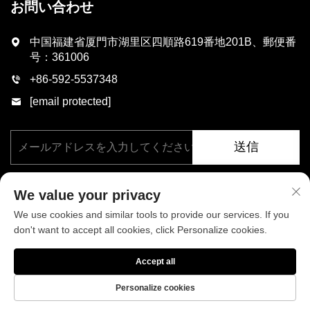
お問い合わせ
中国福建省厦門市湖里区四順路619番地201B、郵便番
号：361006
+86-592-5537348
[email protected]
送信
We value your privacy
We use cookies and similar tools to provide our services. If you
don't want to accept all cookies, click Personalize cookies.
著作権 © 厦門フェニックス工業有限公司、すべての権利を保有。
Accept all
プライバシーポリシー
ブログ
Personalize cookies
当社について
ニュース
お問い合わせ