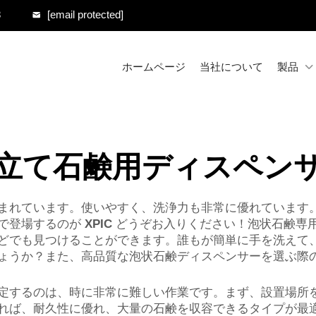
8
[email protected]
ホームページ
当社について
製品
立て石鹸用ディスペン
まれています。使いやすく、洗浄力も非常に優れています
で登場するのが
XPIC
どうぞお入りください！泡状石鹸専
どでも見つけることができます。誰もが簡単に手を洗えて
ょうか？また、高品質な泡状石鹸ディスペンサーを選ぶ際
定するのは、時に非常に難しい作業です。まず、設置場所
れば、耐久性に優れ、大量の石鹸を収容できるタイプが最適