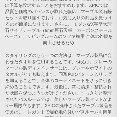
に予算を設定することをおすすめします。XPICでは、
品質と価格のバランスが取れた幅広いマーブル製石鹸
セットを取り揃えており、お気に入りの商品を見つけ
るのが簡単になります。さらに、
モダンなX字型大理
石サイドテーブル（9mm厚石天板、カーボンスチール
ベース）、リビングルームのソファ横用
全体の外観を
向上させるため
スタイリングのもう一つの方法は、マーブル製品に合
わせたタオルを使用することです。例えば、グレーの
マーブル製ディスペンサーには、グレーやホワイトの
タオルがとても映えます。同系色のパターン入りラグ
を加えることで、全体のコーディネートをさらに引き
締めることもできます。最後に、常に清潔・整頓され
た状態を保つよう心がけてください。すっきりと整理
されたバスルームでは、美しいマーブル製セットがよ
り一層際立ちます。XPICの洗練されたマーブル製品を
使えば、エレガントで居心地の良いバスルームを簡単