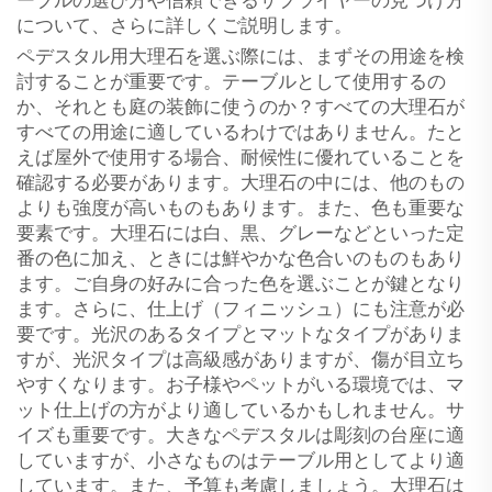
ーブルの選び方や信頼できるサプライヤーの見つけ方
について、さらに詳しくご説明します。
ペデスタル用大理石を選ぶ際には、まずその用途を検
討することが重要です。テーブルとして使用するの
か、それとも庭の装飾に使うのか？すべての大理石が
すべての用途に適しているわけではありません。たと
えば屋外で使用する場合、耐候性に優れていることを
確認する必要があります。大理石の中には、他のもの
よりも強度が高いものもあります。また、色も重要な
要素です。大理石には白、黒、グレーなどといった定
番の色に加え、ときには鮮やかな色合いのものもあり
ます。ご自身の好みに合った色を選ぶことが鍵となり
ます。さらに、仕上げ（フィニッシュ）にも注意が必
要です。光沢のあるタイプとマットなタイプがありま
すが、光沢タイプは高級感がありますが、傷が目立ち
やすくなります。お子様やペットがいる環境では、マ
ット仕上げの方がより適しているかもしれません。サ
イズも重要です。大きなペデスタルは彫刻の台座に適
していますが、小さなものはテーブル用としてより適
しています。また、予算も考慮しましょう。大理石は