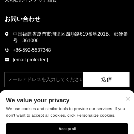
お問い合わせ
中国福建省厦門市湖里区四順路619番地201B、郵便番
号：361006
+86-592-5537348
[email protected]
送信
We value your privacy
We use cookies and similar tools to provide our services. If you
don't want to accept all cookies, click Personalize cookies.
著作権 © 厦門フェニックス工業有限公司、すべての権利を保有。
Accept all
プライバシーポリシー
ブログ