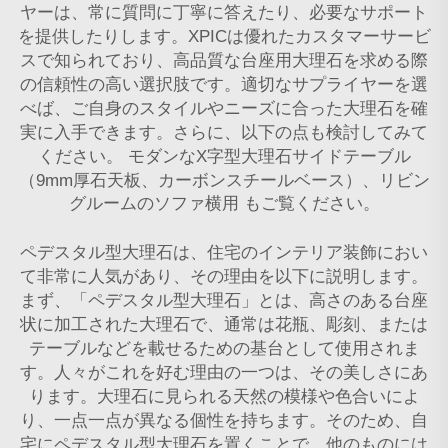
ヤーは、常に質問に丁寧に答えたり、必要なサポート
を提供したりします。XPICは優れたカスタマーサービ
スで知られており、高品質な台座用大理石を求める際
の信頼性の高い選択肢です。適切なサプライヤーを選
べば、ご自身のスタイルやニーズに合った大理石を確
実に入手できます。さらに、以下の点も検討してみて
ください。
モダンなX字型大理石サイドテーブル
（9mm厚石天板、カーボンスチールベース）、リビン
グルームのソファ横用
もご覧ください。
ペデスタル型大理石は、住宅のインテリア装飾におい
て非常に人気があり、その理由を以下に説明します。
まず、「ペデスタル型大理石」とは、高さのある台座
状に加工された大理石で、通常は花瓶、彫刻、または
テーブルなどを載せるための基台として使用されま
す。人々がこれを好む理由の一つは、その美しさにあ
ります。大理石に見られる天然の模様や色合いによ
り、一点一点が異なる個性を持ちます。そのため、自
宅にペデスタル型大理石を置くことで、他のものには