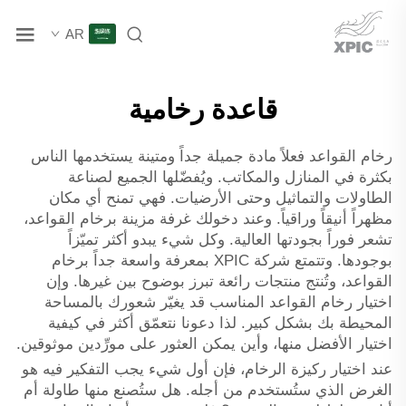
AR
قاعدة رخامية
رخام القواعد فعلاً مادة جميلة جداً ومتينة يستخدمها الناس
بكثرة في المنازل والمكاتب. ويُفضّلها الجميع لصناعة
الطاولات والتماثيل وحتى الأرضيات. فهي تمنح أي مكان
مظهراً أنيقاً وراقياً. وعند دخولك غرفة مزينة برخام القواعد،
تشعر فوراً بجودتها العالية. وكل شيء يبدو أكثر تميّزاً
بوجودها. وتتمتع شركة XPIC بمعرفة واسعة جداً برخام
القواعد، وتُنتج منتجات رائعة تبرز بوضوح بين غيرها. وإن
اختيار رخام القواعد المناسب قد يغيّر شعورك بالمساحة
المحيطة بك بشكل كبير. لذا دعونا نتعمّق أكثر في كيفية
اختيار الأفضل منها، وأين يمكن العثور على مورِّدين موثوقين.
عند اختيار ركيزة الرخام، فإن أول شيء يجب التفكير فيه هو
الغرض الذي ستُستخدم من أجله. هل ستُصنع منها طاولة أم