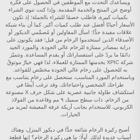
ويساعدك التحدث مع الموظفين في الحصول على فكرة
أوضح عن المنتج والخدمة المقدمة. وإذا كنت تنوي الشراء
بكميات كبيرة، فاطلب خصمًا للشراء بالجملة؛ إذ تكون
الأسعار أحيانًا أفضل عند طلب كميات أكبر. كما أن بناء شبكة
علاقات مفيدة جدًّا: اسأل المقاولين أو مُصمِّمي الديكور أو
الأصدقاء الذين استخدموا الرخام من قبل؛ فقد يكونون على
دراية بمصادر ممتازة للرخام عالي الجودة. والمورد الجيد
دائمًا ما يردّ على استفساراتك أو يقدم المساعدة. وتتميّز
شركة XPIC بخدمتها الممتازة للعملاء، لذا فهي خيارٌ موثوقٌ
به للحصول على رخام عالي الجودة مخصّص للقواعد.
وباستخدام المورد المناسب، ستحصل على رخامٍ يتناسب مع
طراحك الشخصي واحتياجاتك. وقد ترغب أيضًا في
استكشاف
طاولة جانبية عصرية على شكل حرف X مصنوعة
من الرخام، ذات سطح سميك ٩ مم وقاعدة من الفولاذ
الكربوني، للاستخدام بجانب أريكة غرفة المعيشة
لمزيد من
الخيارات.
أصبح ركيزة الرخام شائعة جدًّا في ديكور المنزل، وهناك
أسباب عديدة لذلك. أولًا: ما هي ركيزة الرخام؟ إنها قطعة