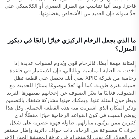
فاخرًا. وبما أنها تتناسب مع الطراز العصري أو الكلاسيكي على
حدٍّ سواء، فإن العديد من الأشخاص يفضلونها.
ما الذي يجعل الرخام الركيزي خيارًا رائجًا في ديكور
المنزل؟
المتانة مهمة أيضًا. فالرخام قوي ويُدوم لسنوات عديدة إذا
أُخذت به العناية المناسبة. وبالتالي، فإن الاستثمار في قاعدة
رخامية من شركة XPIC يعني أنك تحصل على قطعة تظل
جميلة لفترة طويلة. كما أنها تُعدّ موضوعًا ممتازًا للحديث مع
الضيوف. فغالبًا ما يعبّر الضيوف عن إعجابهم بمظهرها الفريد
ويطرحون أسئلة عنها. ويمكنك حينها مشاركة شغفك بالتصميم
وذكر المكان الذي اشتريت منه هذه القطعة الجميلة. وكل هذا
يوضح السبب في كون القواعد الرخامية خيارًا مفضّلًا لدى
كثيرين ممن يزيّنون منازلهم.
طاولة قهوة عصرية على شكل
حرف C مصنوعة من الرخام، ذات حواف دائرية وإطار مستقر
من الفولاذ الكربوني للاستخدام في غرفة المعيشة
الخيار الآخر