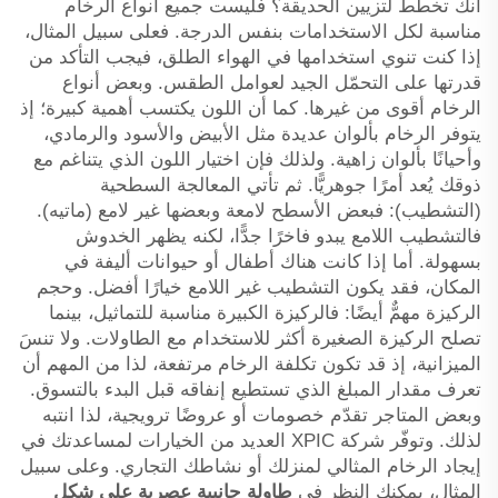
أنك تخطط لتزيين الحديقة؟ فليست جميع أنواع الرخام
مناسبة لكل الاستخدامات بنفس الدرجة. فعلى سبيل المثال،
إذا كنت تنوي استخدامها في الهواء الطلق، فيجب التأكد من
قدرتها على التحمّل الجيد لعوامل الطقس. وبعض أنواع
الرخام أقوى من غيرها. كما أن اللون يكتسب أهمية كبيرة؛ إذ
يتوفر الرخام بألوان عديدة مثل الأبيض والأسود والرمادي،
وأحيانًا بألوان زاهية. ولذلك فإن اختيار اللون الذي يتناغم مع
ذوقك يُعد أمرًا جوهريًّا. ثم تأتي المعالجة السطحية
(التشطيب): فبعض الأسطح لامعة وبعضها غير لامع (ماتيه).
فالتشطيب اللامع يبدو فاخرًا جدًّا، لكنه يظهر الخدوش
بسهولة. أما إذا كانت هناك أطفال أو حيوانات أليفة في
المكان، فقد يكون التشطيب غير اللامع خيارًا أفضل. وحجم
الركيزة مهمٌّ أيضًا: فالركيزة الكبيرة مناسبة للتماثيل، بينما
تصلح الركيزة الصغيرة أكثر للاستخدام مع الطاولات. ولا تنسَ
الميزانية، إذ قد تكون تكلفة الرخام مرتفعة، لذا من المهم أن
تعرف مقدار المبلغ الذي تستطيع إنفاقه قبل البدء بالتسوق.
وبعض المتاجر تقدّم خصومات أو عروضًا ترويجية، لذا انتبه
لذلك. وتوفّر شركة XPIC العديد من الخيارات لمساعدتك في
إيجاد الرخام المثالي لمنزلك أو نشاطك التجاري. وعلى سبيل
المثال، يمكنك النظر في
طاولة جانبية عصرية على شكل