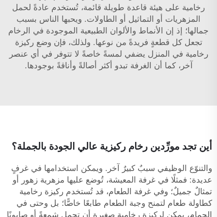
رخامية على هيئة قاعدة طويلة قائمة، تُستخدم عادةً لحمل
المزهريات أو التماثيل أو الطاولات. ويحبها الناس بسبب
جمالها؛ إذ إن الأنماط والألوان الطبيعية الموجودة في الرخام
تجعل كل قطعةٍ فريدةً من نوعها. ولذلك، فإن وضع ركيزة
رخامية في المنزل يضفي لمسةً خاصةً لا تتوفر في أي عنصر
آخر، كما أن الغرفة تبدو أكثر أصالةً وأناقةً بوجودها.
أين تجد مورِّدين رخام ركيزية عالي الجودة بالجملة؟
والتنوّع الوظيفي سببٌ كبيرٌ آخر. ويمكن استخدامها في غرفٍ
عديدة: فمثلًا في غرفة المعيشة، تُوضع عليها مزهرية زهور أو
تمثالٌ جميلٌ؛ وفي غرفة الطعام، قد تُستخدم ركيزة رخامية
كطاولة طعام لتمنح وجبة الطعام طابعًا خاصًّا؛ بل وحتى في
الحمام، يمكن لركيزة رخامية صغيرة أن تحمل شمعةً أو صابونًا