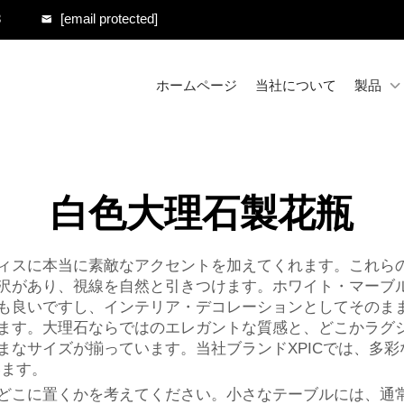
8
[email protected]
ホームページ
当社について
製品
白色大理石製花瓶
ィスに本当に素敵なアクセントを加えてくれます。これら
沢があり、視線を自然と引きつけます。ホワイト・マーブ
も良いですし、インテリア・デコレーションとしてそのま
ます。大理石ならではのエレガントな質感と、どこかラグ
まなサイズが揃っています。当社ブランドXPICでは、多
います。
どこに置くかを考えてください。小さなテーブルには、通