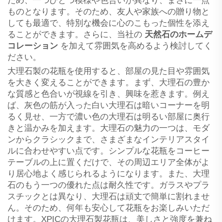
ため、一つひとつ模様や色合いが異なり、まさに一点
ものとなります。そのため、友人や家族への贈り物と
しても最適で、特別な機会に心のこもった個性を添え
ることができます。さらに、当社の
天然石のホームデ
コレーション
を加えて雰囲気を高めるよう検討してく
ださい。
大理石製の花瓶を使用すると、部屋の見た目や雰囲気
を大きく変えることができます。まず、大理石の豊か
な質感と色合いが視線を引き、興味を惹きます。例え
ば、灰色の筋が入った白い大理石は暗いコーナーを明
るく見せ、一方で濃い色の大理石は明るい部屋に奥行
きと温かみを加えます。大理石の魅力の一つは、モダ
ンからクラシックまで、さまざまなインテリアスタイ
ルに合わせやすい点です。シンプルな花瓶をコーヒー
テーブルの上に置くだけで、その周辺エリア全体がよ
り居心地よく感じられるようになります。また、大理
石のもう一つの優れた点は耐久性です。ガラスやプラ
スチックとは異なり、大理石は頑丈で簡単に割れませ
ん。そのため、何年も安心して花瓶をお楽しみいただ
けます。XPICの大理石製花瓶は、美しさと強度を兼ね