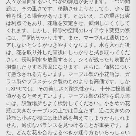
人々が直面するいくつかの課題があります。一つの問
題は、その重さです。移動させようとしても、少々困
難を感じる場合があります。とはいえ、この重さは実
は利点でもあり、花瓶を安定させ、転倒しにくくして
くれます。しかし、掃除や空間のレイアウト変更の際
には、手間がかかります。また、マーブルは適切にケ
アしないとシミがつきやすくなります。水を入れた後
は、花を取り外した直後にしっかりと拭き取ってくだ
さい。長時間水を放置すると、シミが残ったり表面が
損傷したりする原因になります。さらに、価格につい
て懸念される方もいます。マーブル製の小花瓶は、ガ
ラス製やプラスチック製のものよりも高価です。しか
しXPICでは、その美しさと耐久性から、十分に投資価
値があると考えています。マーブル製の花瓶を選ぶ際
には、設置場所もよく検討してください。小さめの花
瓶は大きなテーブルの上では目立たず、逆に大きめの
花瓶は小さな棚には圧迫感を与えてしまうかもしれま
せん。適切なバランスを見つけることが重要です。ま
た、どんな花を合わせるべきか迷う方もいらっしゃい