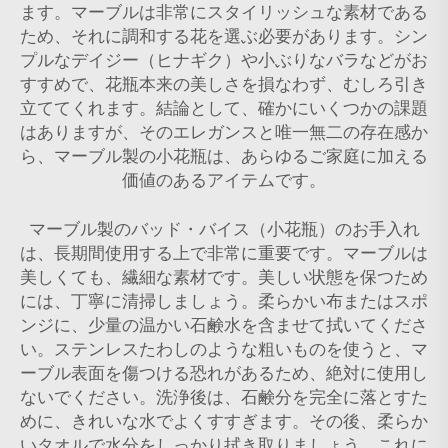
ます。マーブルは非常にスタイリッシュな素材である
ため、それに調和する花を選ぶ必要があります。シン
プルなデイジー（ヒナギク）や小ぶりなバラなどがお
すすめで、花瓶本来の美しさを損なわず、むしろ引き
立ててくれます。結論として、確かにいくつかの課題
はありますが、そのエレガンスと唯一無二の存在感か
ら、マーブル製の小花瓶は、あらゆるご家庭に加える
価値のあるアイテムです。
マーブル製のバッド・バイス（小花瓶）のお手入れ
は、長期間使用する上で非常に重要です。マーブルは
美しくても、繊細な素材です。美しい状態を保つため
には、丁寧に清掃しましょう。柔らかい布またはスポ
ンジに、少量の温かい石鹸水を含ませて拭いてくださ
い。ステンレスたわしのような粗いものを使うと、マ
ーブル表面を傷つける恐れがあるため、絶対に使用し
ないでください。洗浄後は、石鹸分を完全に落とすた
めに、きれいな水でよくすすぎます。その後、柔らか
いタオルで水分をしっかり拭き取りましょう。これに