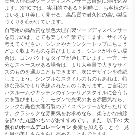
黒色大理石製ソープディスペンサーは自然に溶け込み
ます。XPICでは、実用的であると同時に、お客様の住
まいをより美しく見せる、高品質で耐久性の高い製品
づくりを心がけています。
自宅用の高品質な黒色大理石製ソープディスペンサー
を選ぶのは、とても楽しい作業です！まず、サイズを
考えてください。シンクやカウンタートップにちょう
どよく収まるものを選びましょう。シンクが小さい場
合は、コンパクトなタイプが適しています。一方、十
分なスペースがある場合は、より大容量で大きなサイ
ズのものを選ぶこともできます。次にデザインを確認
しましょう。シンプルなスタイルのものもあれば、特
殊な形状でより洗練されたものもあります。ご自宅の
バスルームやキッチンのインテリアスタイルに合うも
のを選びましょう。モダンで光沢のある雰囲気なら、
シックな黒色大理石製のディスペンサーがぴったりで
す。クラシックな雰囲気をお求めなら、柔らかな曲線
を描いた丸型のものがおすすめです。また、以下の
天
然石のホームデコレーション
要素を加えることで、見
た目の美しさをさらに高めることもできます。