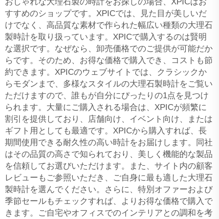
おしゃれな大理石製の時計をお探しの場合、XPICはお
すすめのショップです。XPICでは、見た目が美しいだ
けでなく、高品質な素材で作られた幅広い種類の大理石
製時計を取り扱っています。XPICで購入するのは賢明
な選択です。なぜなら、卸売価格でのご提供が可能だか
らです。そのため、お得な価格で購入でき、コストも節
約できます。XPICのウェブサイトでは、クラシックか
らモダンまで、多様なスタイルの大理石製時計をご覧い
ただけますので、誰もが自分にぴったりの1点を見つけ
られます。大量にご購入される場合は、XPICが頻繁に
割引を提供しており、店舗向け、イベント向け、または
ギフト用としても最適です。XPICから購入すれば、長
期間使用できる耐久性の高い時計をお届けします。同社
はその品質の高さで知られており、美しく機能的な製品
を信頼してお選びいただけます。また、サイト内の顧客
レビューもご参照いただき、ご自身に最も適した大理石
製時計を選んでください。さらに、特別オファーおよび
季節セールもチェックすれば、よりお得な価格で購入で
きます。ご自宅やオフィスでのインテリアとの調和を考