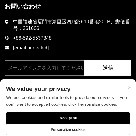
お問い合わせ
中国福建省厦門市湖里区四順路619番地201B、郵便番
号：361006
+86-592-5537348
[email protected]
送信
We value your privacy
We use cookies and similar tools to provide our services. If you
don't want to accept all cookies, click Personalize cookies.
著作権 © 厦門フェニックス工業有限公司、すべての権利を保有。
Accept all
プライバシーポリシー
ブログ
Personalize cookies
当社について
ニュース
お問い合わせ