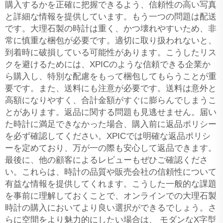
購入するかを正確に把握できるよう、信頼性の高い写真
と詳細な情報を提供しています。もう一つの問題は配送
です。大理石製の時計は重く、かつ壊れやすいため、非
常に慎重な梱包が必要です。適切に取り扱われないと、
到着時に破損している可能性があります。こうしたリス
クを避けるためには、XPICのような信頼できる企業か
ら購入し、特別な配慮をもって梱包してもらうことが重
要です。また、送料にも注意が必要です。送料は意外と
高額になりやすく、合計金額がすぐに膨らんでしまうこ
とがあります。返品に関する問題も見逃せません。届い
た時計に満足できなかった場合、購入前に返品ポリシー
を必ず確認してください。XPICでは明確な返品ポリシ
ーを定めており、万が一の際も安心して返品できます。
最後に、他の顧客によるレビューもぜひご確認くださ
い。これらは、時計の品質や販売会社の信頼性について
有益な情報を提供してくれます。こうした一般的な課題
を事前に理解しておくことで、オンラインでの大理石製
時計の購入においてより良い選択ができるでしょう。さ
らに空間をより魅力的にしたい場合は、
モダンなX字型