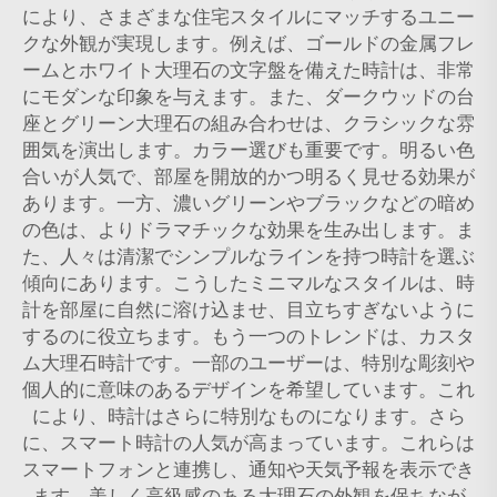
により、さまざまな住宅スタイルにマッチするユニー
クな外観が実現します。例えば、ゴールドの金属フレ
ームとホワイト大理石の文字盤を備えた時計は、非常
にモダンな印象を与えます。また、ダークウッドの台
座とグリーン大理石の組み合わせは、クラシックな雰
囲気を演出します。カラー選びも重要です。明るい色
合いが人気で、部屋を開放的かつ明るく見せる効果が
あります。一方、濃いグリーンやブラックなどの暗め
の色は、よりドラマチックな効果を生み出します。ま
た、人々は清潔でシンプルなラインを持つ時計を選ぶ
傾向にあります。こうしたミニマルなスタイルは、時
計を部屋に自然に溶け込ませ、目立ちすぎないように
するのに役立ちます。もう一つのトレンドは、カスタ
ム大理石時計です。一部のユーザーは、特別な彫刻や
個人的に意味のあるデザインを希望しています。これ
により、時計はさらに特別なものになります。さら
に、スマート時計の人気が高まっています。これらは
スマートフォンと連携し、通知や天気予報を表示でき
ます。美しく高級感のある大理石の外観を保ちなが