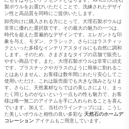
にもすばらしいアクセントとなります。XPICの大理石
製ボウルをお選びいただくことで、洗練されたデザイ
ン性と高品質を同時にご提供いたします。
卸売向けに購入される方にとって、大理石製ボウルは
非常に優れた選択肢です。その最大の魅力の一つは、
時代を超えた普遍的なデザインです。エレガントな印
象を与え、モダン、クラシック、さらにはラスティッ
クといった多様なインテリアスタイルにも自然に調和
します。そのため、さまざまなタイプの店舗で販売し
やすい商品です。また、大理石製ボウルは非常に頑丈
です。プラスチックやガラスのように簡単に割れるこ
とはありません。お客様は数年間にわたり安心してご
使用いただけ、これは販売面でも大きな強みとなりま
す。さらに、天然素材ならではの美しさにより、まっ
たく同じものがないという一点もの性も魅力で、お客
様は唯一無二のアイテムを手に入れられることを喜ん
でいます。加えて、当社のラインナップには、こうし
た美しいボウルと相性の良い多彩な
天然石のホームデ
コレーション
アイテムもご用意しています。