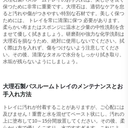
保つために非常に重要です。大理石は、適切なケアを怠
ると汚れや傷がつきやすい特別な石材です。美しく保つ
ためには、
トレイを常に清潔に保つ
必要があります。
柔らかい布またはスポンジに温水と少量の中性洗剤を含
ませて優しく拭きましょう。研磨剤や強力な化学洗剤は
大理石を損なうため、絶対に使用しないでください。拭
く際は力を入れず、傷をつけないよう注意してくださ
い。その後、清潔なタオルで水分をしっかり拭き取り、
水垢が残らないようにしましょう。
大理石製バスルームトレイのメンテナンスとお
手入れ方法
トレイに汚れが付着することがありますが、ご心配には
及びません！重曹と水を混ぜてペースト状にし、汚れの
上に塗布して10～15分間放置してください。その後、柔
らかい布で優しくこすり、水ですすぎます。これによ