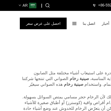
+86-59
AR
|
أخبار
اتصل بنا
احصل على عرض سعر
 قادرة على استيعاب أشياء مختلفة مثل الصابون
ة المناسبة،
صينية رخام
الصواني التي تنتجها شركتنا
صينية رخام
هذه الصواني سيغيّر
وذلك لأن الرخام حجر مسامي يمتص السوائل بسهولة.
م أقراص واقية (كوسترز) أو أطباق صغيرة للأشياء
ن أن يتعرّض الرخام للخدوش عند وضع أشياء حادة