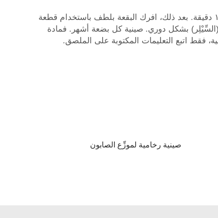
أحيانًا تظهر بقع على الصواني. لا داعي للذعر! اخلط صودا الخبز مع الماء لصنع عجينة، ثم ضعها على البقعة وانتظر ١٠–١٥ دقيقة. بعد ذلك، افرك البقعة بلطف باستخدام قطعة
لسِّيْلِر) بشكل دوري.
صينية
كل بضعة أشهر. فمادة
ية، فقط اتبع التعليمات المكتوبة على الملصق.
صينية رخامية لموزِّع الصابون