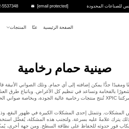
س للصناعات المحدودة
[email protected]
2-5537348
الصفحة الرئيسية
عنّا
المنتجات
صينية حمام رخامية
ًا ومفيدًا جدًّا يمكن إضافته إلى أي حمام. وتلك الصواني الأنيقة
ا بالفخامة وتساعد في تنظيم كل الأغراض. وباتباع طرق العناي
ام. واستخدام
 بعض المشكلات. وتتمثل إحدى المشكلات الكبيرة في ظهور البقع، 
يترك علامةً عليه بسرعة. ولتجنب هذه المشكلة، يُفضَّل استخدا
كاب فور حدوثه للحفاظ على نظافة السطح. ومن جهة أخرى، يُمك