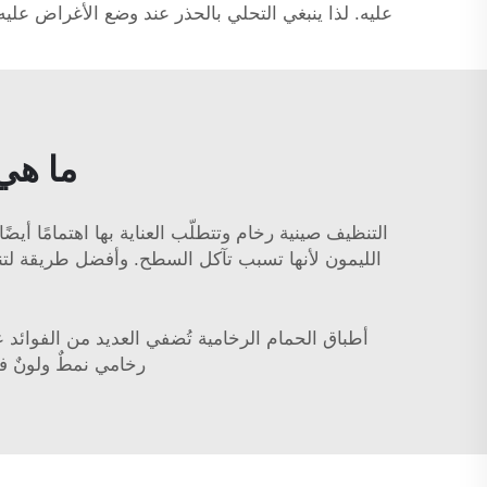
عليه. لذا ينبغي التحلي بالحذر عند وضع الأغراض علي
ما هي 
التنظيف
صينية رخام
وتتطلّب العناية بها اهتمامًا أ
الليمون لأنها تسبب تآكل السطح. وأفضل طريقة ل
أطباق الحمام الرخامية تُضفي العديد من الفوائد عل
رخامي نمطٌ ولونٌ فر