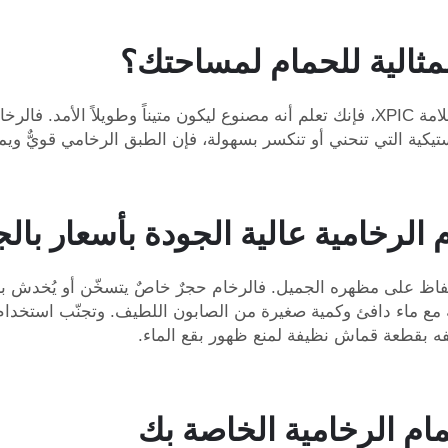
لمثالية للحمام لمساحتك؟
وميزة أخرى جيدة هي المتانة. فعند اختيارك طبقاً من علامة XPIC، فإنك تعلم أنه مصنوع لي
ستيكية التي تنحني أو تنكسر بسهولة، فإن الطبق الرخامي قويٌّ و
الرخامية عالية الجودة بأسعار بال
للحفاظ على مظهره الجميل. فالرخام حجرٌ خاصٌ يتسخّن أو يُخدش بس
ع ماء دافئ وكمية صغيرة من الصابون اللطيف. وتجنّب استخدام الم
ّفه بقطعة قماش نظيفة لمنع ظهور بقع الماء.
مام الرخامية الخاصة بك