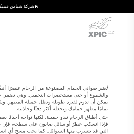
شركة شيامن فينيك
تُعتبر صواني الحمام المصنوعة من الرخام عنصرًا أنيق
والشموع أو حتى مستحضرات التجميل. وهي تضفي شعورً
يمكن أن تدوم لفترة طويلة وتظل جميلة المظهر. وشركتنا XPIC تُنتج منتجات رخامية عالية الجودة، وبخاصة صواني الحم
تمامًا مظهر حمامك ويجعله أكثر دفئًا وجاذبية.
حتى أطباق الرخام تبدو جميلة، لكنها تواجه أحيانًا
فإذا انسكب عطرٌ أو سائل صابون على سطحه، فإن ذلك 
التي قد تتسرب منها السوائل. كما يجب مسح أي انس