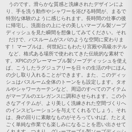
うのです。滑らかな質感と洗練されたデザインによ
り、手を洗う動作やシャワーを浴びる時間が、まるで
特別な体験のように感じられます。長時間の仕事の後
に帰宅し、洗面台の上にその美しいマーブル製ソープ
ディッシュを見た瞬間を想像してみてください。それ
だけで、バスルームがスパのような空間に変わりま
す！ マーブルは、何世紀にもわたり宮殿や高級ホテル
など、格式ある場所で使われてきた伝統的な素材で
す。XPICのグレーマーブル製ソープディッシュを使え
ば、こうしたラグジュアリーを日々の生活の中にほん
の少し取り入れることができます。また、このディッ
シュはバスルーム全体のトーンをも設定します。タオ
ルやシャワーカーテンなど、周辺のすべてのアイテム
がマーブルのエレガンスに調和させられます。この小
さなアイテムが、より美しく洗練された空間づくりへ
のインスピレーションを与えてくれるでしょう。それ
は、身の回りに素敵なものがそろっていれば、たとえ
ごく単純な作業でも楽しみになることを思い出させて
くれます。つまり、グレーマーブル製ソープディッシ