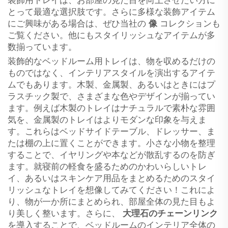
装飾用トレイは、お部屋の見た目を向上させたい方に
とって最適な選択肢です。さらに多様な装飾アイテム
にご興味がある場合は、ぜひ当社の
像
コレクションも
ご覧ください。他にもスタイリッシュなアイテムが多
数揃っています。
装飾的なベッドルーム用トレイは、物を収めるだけの
ものではなく、インテリアスタイルを演出するアイテ
ムでもあります。木製、金属製、あるいはときにはプ
ラスチック製で、さまざまな色やデザインが揃ってい
ます。例えば木製のトレイはナチュラルで素朴な雰囲
気を、金属製のトレイはよりモダンな印象を与えま
す。これらはベッドサイドテーブル、ドレッサー、ま
たは棚の上に置くことができます。小さな小物を整理
することで、イヤリングや本などが散乱するのを防ぎ
ます。就寝前の軽食を盛るためのかわいらしいトレ
イ、あるいはスキンケア用品をまとめるためのスタイ
リッシュなトレイを想像してみてください！これによ
り、物が一か所にまとめられ、部屋全体の見た目もよ
り美しく整います。さらに、
大理石のチェーンリンク
を導入することで、ベッドルームのインテリア全体の