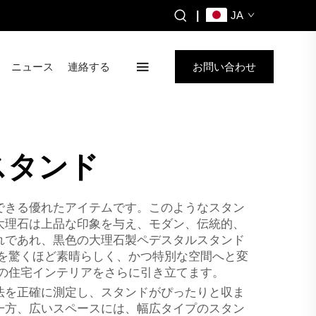
|
JA
ニュース
連絡する
お問い合わせ
スタンド
できる優れたアイテムです。このようなスタン
大理石は上品な印象を与え、モダン、伝統的、
れであれ、黒色の大理石製ペデスタルスタンド
お部屋を驚くほど素晴らしく、かつ特別な空間へと変
様の住宅インテリアをさらに引き立てます。
法を正確に測定し、スタンドがぴったりと収ま
一方、広いスペースには、幅広タイプのスタン