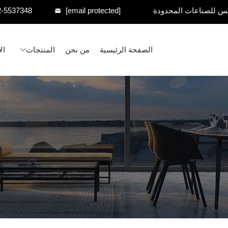
س للصناعات المحدودة
[email protected]
2-5537348
الصفحة الرئيسية
من نحن
المنتجات
ال