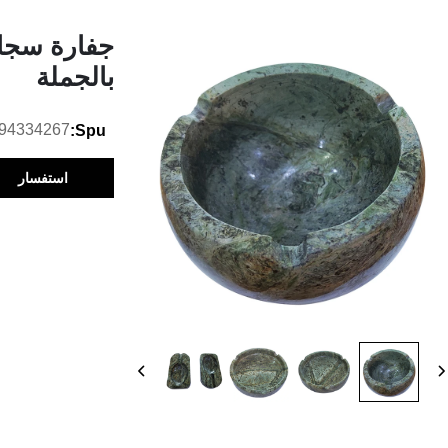
جفارة سجائ
بالجملة
94334267
Spu:
استفسار