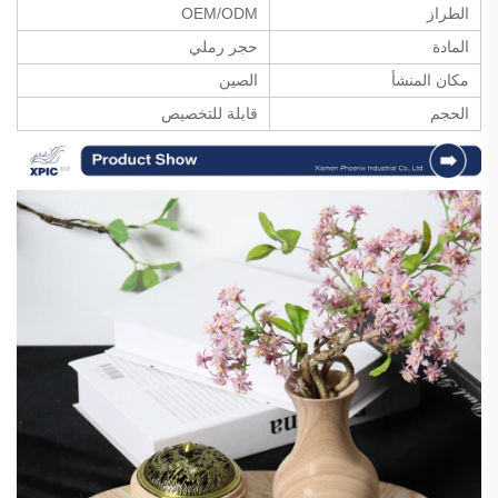
الطراز
OEM/ODM
المادة
حجر رملي
مكان المنشأ
الصين
الحجم
قابلة للتخصيص