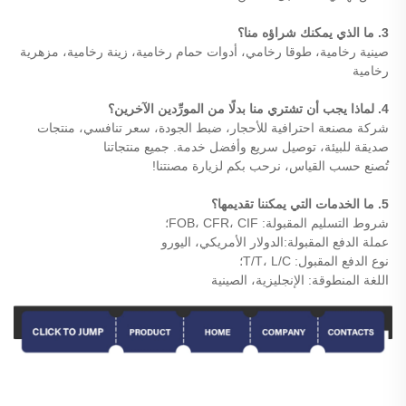
3. ما الذي يمكنك شراؤه منا؟
صينية رخامية، طوقا رخامي، أدوات حمام رخامية، زينة رخامية، مزهرية
رخامية
4. لماذا يجب أن تشتري منا بدلًا من المورِّدين الآخرين؟
شركة مصنعة احترافية للأحجار، ضبط الجودة، سعر تنافسي، منتجات
صديقة للبيئة، توصيل سريع وأفضل خدمة. جميع منتجاتنا
تُصنع حسب القياس، نرحب بكم لزيارة مصنتنا!
5. ما الخدمات التي يمكننا تقديمها؟
شروط التسليم المقبولة: FOB، CFR، CIF؛
عملة الدفع المقبولة:الدولار الأمريكي، اليورو
نوع الدفع المقبول: T/T، L/C؛
اللغة المنطوقة: الإنجليزية، الصينية