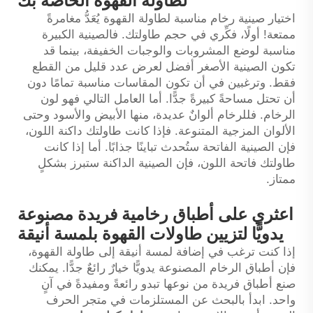
لطاولة القهوة الخاصة بك
اختيار صينية رخام مناسبة لطاولة القهوة يُعَدُّ مغامرةً
ممتعة! أولًا، فكِّري في حجم طاولتك. فالصينية الكبيرة
مناسبة لوضع المشروبات والوجبات الخفيفة، بينما قد
تكون الصينية الأصغر أفضل لعرض عدد قليل من القطع
فقط. وترغبين في أن تكون المقاسات مناسبة تمامًا دون
أن تحتل مساحةً كبيرةً جدًّا. أما العامل التالي فهو لون
الرخام. فللرخام ألوانٌ عديدة، منها الأبيض والأسود وحتى
الألوان المزجية المتنوعة. فإذا كانت طاولتك داكنة اللون،
فإن الصينية الفاتحة ستُحدث تباينًا جذابًا. أما إذا كانت
طاولتك فاتحة اللون، فإن الصينية الداكنة ستبرز بشكلٍ
ممتاز.
اعثري على أطباق رخامية فريدة مصنوعة
يدويًّا لتزيين طاولات القهوة بلمسة أنيقة
إذا كنت ترغب في إضافة لمسة أنيقة إلى طاولة القهوة،
فإن أطباق الرخام المصنوعة يدويًّا خيارٌ رائعٌ جدًّا. يمكنك
صنع أطباق فريدة من نوعها تبدو رائعةً ومفيدةً في آنٍ
واحد. ابدأ بالبحث عن المستلزمات في متجر الحرف