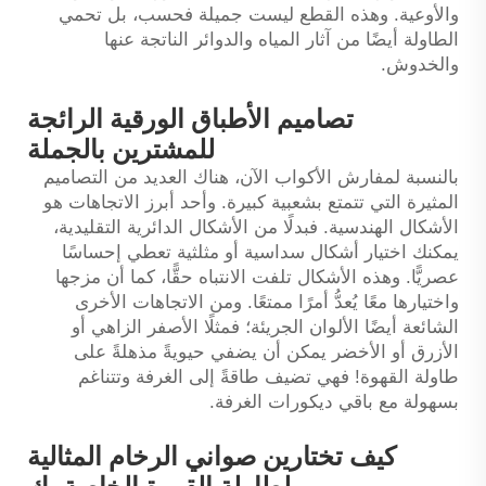
والأوعية. وهذه القطع ليست جميلة فحسب، بل تحمي
الطاولة أيضًا من آثار المياه والدوائر الناتجة عنها
والخدوش.
تصاميم الأطباق الورقية الرائجة
للمشترين بالجملة
بالنسبة لمفارش الأكواب الآن، هناك العديد من التصاميم
المثيرة التي تتمتع بشعبية كبيرة. وأحد أبرز الاتجاهات هو
الأشكال الهندسية. فبدلًا من الأشكال الدائرية التقليدية،
يمكنك اختيار أشكال سداسية أو مثلثية تعطي إحساسًا
عصريًّا. وهذه الأشكال تلفت الانتباه حقًّا، كما أن مزجها
واختيارها معًا يُعدُّ أمرًا ممتعًا. ومن الاتجاهات الأخرى
الشائعة أيضًا الألوان الجريئة؛ فمثلًا الأصفر الزاهي أو
الأزرق أو الأخضر يمكن أن يضفي حيويةً مذهلةً على
طاولة القهوة! فهي تضيف طاقةً إلى الغرفة وتتناغم
بسهولة مع باقي ديكورات الغرفة.
كيف تختارين صواني الرخام المثالية