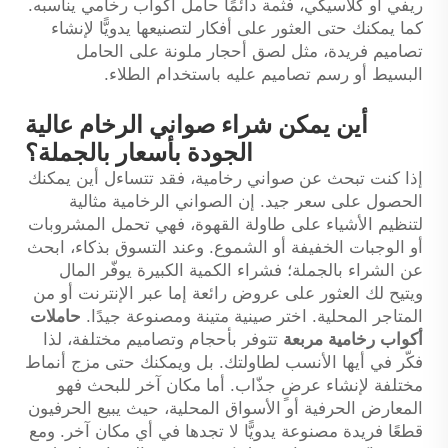
ريفي أو كلاسيكي، فثمة دائمًا حامل أكواب رخامي يناسبه.
كما يمكنك حتى العثور على أفكار لتصنيعها يدويًّا لإنشاء
تصاميم فريدة، مثل لصق أحجار ملونة على الحامل
البسيط أو رسم تصاميم عليه باستخدام الطلاء.
أين يمكن شراء صواني الرخام عالية
الجودة بأسعار بالجملة؟
إذا كنت تبحث عن صواني رخامية، فقد تتساءل أين يمكنك
الحصول على سعر جيد. إن الصواني الرخامية مثالية
لتنظيم الأشياء على طاولة القهوة، فهي تحمل المشروبات
أو الوجبات الخفيفة أو الشموع. وعند التسوق بذكاء، ابحث
عن الشراء بالجملة؛ فشراء الكمية الكبيرة يوفّر المال
ويتيح لك العثور على عروض رائعة إما عبر الإنترنت أو من
المتاجر المحلية. اختر صينية متينة ومصنوعة جيدًا.
حاملات
أكواب رخامية مربعة
تتوفر بأحجام وتصاميم مختلفة، لذا
فكّر في أيها الأنسب لطاولتك. بل ويمكنك حتى مزج أنماط
مختلفة لإنشاء عرضٍ جذّاب. أما مكان آخر للبحث فهو
المعارض الحرفية أو الأسواق المحلية، حيث يبيع الحرفيون
قطعًا فريدة مصنوعة يدويًّا لا تجدها في أي مكان آخر. ومع