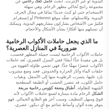
اليدوية أو عبر الإنترنت. ابحث
حامل كعك رخامي
عن
مجموعة راتنج تُحاكي مظهر الرخام. وهي سهلة
الاستخدام حتى لو كنتَ جديدًا تمامًا في مجال الحرف
اليدوية. وللاستلهام، تفقَّد موقع Pinterest أو إنستغرام.
فكثيرٌ من الأشخاص يشاركون مشاريعهم اليدوية، ويمكنك
أن تستلهم منها أفكارًا بشأن الأشكال والأحجام.
ما الذي يجعل حاملات الأكواب الرخامية
ضروريةً في المنازل العصرية؟
حاملات الأكواب الرخامية ليست جميلة المظهر فحسب،
بل هي مفيدةٌ جدًّا أيضًا! ففي المنزل العصري، تُعد حاملات
الأكواب عنصرًا مهمًّا جدًّا. فهي تحمي طاولة القهوة من
حلقات الماء وآثار الحرارة والخدوش. فعند وضع مشروب
بارد عليها، يتسرب الرطوبـة منها إلى الأسفل. وبغياب
حامل الكوب، قد تتضرر الخشب أو الطبقة السطحية
المُنهية للطاولة.
أطباق وضعة كؤوس رخامية مربعة
الشكل
الرخام مادة ممتازة لصنع حاملات الأكواب لأنه
قويٌ وسهل التنظيف. وسبب آخر هو الطابع الجمالي. فهو
يتوفر بعدة ألوان وأنماط تتناغم مع أي ديكور: عصري،