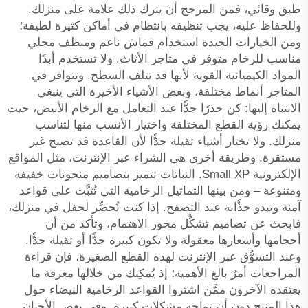
طبق وقائي، فمن المرجح أن يترك ذلك علامة على منزلك.
وللحفاظ عليه، يجب تنظيفه بانتظام في أماكن كثيرة لطيفة؛
ومن الخيارات الجيدة استخدام قماش ناعم ومنظف محلي
مناسب للرخام متوفر في متاجر الأثاث. ولا تستخدم أبدًا
المواد الكيميائية القوية لأنها قد تتلف السطح. وتتوافر في
المتاجر أنماط مختلفة، وبعض الأشياء الأخيرة التي ينبغي
الانتباه إليها: كن حذرًا جدًّا عند التعامل مع الرخام الأبيض، حيث
يمكنك رؤية القطع المختلفة واختيار الأنسب منها لتناسب
منزلك. ولا تختار أشياء ثقيلة جدًّا لأن القاعدة قد تصبح غير
مستقرة. وطريقة أخرى هي الشراء عبر الإنترنت، مثل المواقع
الإلكترونية Small XP.
النباتات
تتميز بتصاميم منحوتات خفيفة
ومتنوعة – ومن بينها التماثيل الرخامية التي تُثبَّت على قواعد
آمنة وتبدو جذَّابة عند التصفح. إذا كنت تُحضِّر لحفل في منزلك،
فابحث عن تصاميم تشكِّل محور الاهتمام، وتأكد من أن
أحجامها وأسعارها معقولة ولا تكون كبيرة جدًّا أو ثقيلة جدًّا.
وعند التسوُّق عبر الإنترنت لهذه القطع الصغيرة، فإن قراءة
المراجعات أمرٌ بالغ الأهمية؛ إذ يُمكِنك من خلالها معرفة ما
يعتقده الآخرون ممَّن اشتروا القواعد الرخامية البيضاء حول
هذا المنتج دون أن تواجه مشكلات كبيرة. وفي بعض الأحيان.