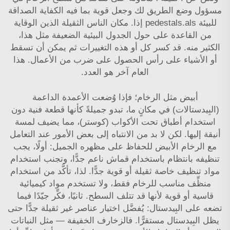
مسؤول وضع الطريق لك وجعل قوية بما فيه الكفاية الصداقة
للبيئة pedestals.als إذا. مكان الناس الثقيلة الذين الوقاية
من القاعدة على حول الجدول البيئية الضعيفة مثل هذا،
الكثير منه. قد كسر كل أو هذه التغييرات ثم يمكن أن تسقط
أو الأشياء على رأس الحصول على ضرب من الأعمال. هذا
العام آخر هو العدد.
أبيض مثل الرخام؛ فإذا وُضعت الأعمدة الداعمة
(البِيدستالات) في مكانٍ ما، تبدو جميلةً كأنها قطعة فنية دون
استخدام أطباق تحت الأكواب (كوستر)، مما يضيف لمسة
أنيقة إليها. لكن لا بد من الانتباه إلى بعض الأمور عند التعامل
مع الرخام الأبيض للحفاظ على مظهره الجميل: أولًا، يجب
تنظيفه بانتظام باستخدام قماش ناعم جدًّا، وتجنب استخدام
مواد تنظيف خاصة ثقيلة أو قوية جدًّا. لذا، تأكَّد من استخدام
منظِّف مناسب للرخام فقط، ولا تستخدم مواد كيميائية
قاسية أو قوية لأنها قد تتلف السطح. ثانيًا، فكِّر جيّدًا فيما
تضعه على البِيدستال: يُفضَّل اختيار عناصر غير ثقيلة جدًّا حتى
يظل البِيدستال مستقرًّا. فالزخارف الخفيفة — مثل النباتات