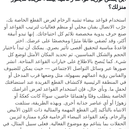
منزلك؟
استخدام قواعد بيضاء تشبه الرخام لعرض القطع الخاصة بك،
جرّب الاتصال بفنان محلي أو منظم فعاليات لترتيب القواعد أو
صنع حرف يدوية مخصصة تلائم كل احتياجاتك. إنها تبدو أنيقة
أكثر، وقد تُضفي طابعًا مثيرًا ومخصصًا على عرضك. اختر
قاعدةً مناسبة لتحقيق أقصى تأثير بصري. يمكنك أن تبدأ باختيار
الحجم والشكل المناسبين، ثم تحديد المكان الأمثل لوضع كل
شيء. كما يُنصح بالاطلاع على خيارات القواعد المتاحة. انشر
صورها عبر وسائل التواصل الاجتماعي — حيث يمكن للضيوف
والفنانين رؤية أعمالهم بسهولة، مثل وضعها قرب المدخل أو
في المنطقة الرئيسية لاكتشاف القطع الفريدة عند استضافتك
لحفلٍ ما. وبأي حال، فإن استخدام القواعد لعرض أغراضك
الخاصة يتطلب وقتًا واهتمامًا خاصين، سواءً كانت كعكةً أو
زهورًا أو أي عناصر جذابة أخرى. وبهذه الطريقة، ستلفت
الانتباه بالتأكيد إلى القطع المهمة والمثالية ذات اللون الأبيض
والرخام. وتُعد القواعد البيضاء الرخامية فكرة ممتازة لتزيين
الحفلات بما يتناغم مع موضوع الفعالية. فعلى سبيل المثال، في