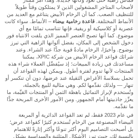
قماش رطبة حتى تعود وكأنها جديدة. وهذا أمرٌ ممتازٌ
لأصحاب المتاجر المشغولين الذين لا يمتلكون وقتاً طويلاً
للتنظيف الصعب. كما أن الرخام الأبيض يتناغم مع العديد من
الأنماط المختلفة.
قاعدة رخامية بيضاء
– الأنماط. سواء كانت
عصرية أو كلاسيكية أو ريفية، فإنها تتناسب تمامًا مع أي
موضوع. كما أنها تصبح العنصر المميز الذي يلفت الانتباه فور
دخول الشخص إلى المكان، بفضل ألوانها الزاهية التي تبرز
بوضوح. وأخيرًا، الرخام مادةٌ قوية جدًّا عند الشراء. وعند
شرائك قواعد الرخام الأبيض من شركة XPIC، يمكننا
مساعدتك في زيادة المبيعات؛ إذ سيُفضِّل العملاء شراء هذه
المنتجات لأنها تدوم لفترة أطول. ويمكن لهذه القواعد أن
تحمل بسلاسةً الأغراض الثقيلة عند عرضها، دون أن تنكسر أو
تنهار — ولذلك نقدِّمها لكم. وهي مثالية للبيع بالجملة،
وتُستخدم لإبراز التماثيل باهظة الثمن أو المنتجات القيِّمة، ما
يعزِّز جاذبيتها أمام الجمهور. ومن الأمور الأخرى المربحة جدًّا
ما نقدِّمه.
في عام 2023 فقط، لم تعد القواعد الدائرية أو المربعة
البيضاء المصنوعة من الرخام تُستخدم كثيرًا كقواعد عرض؛
بل أصبحت التصاميم اليوم أكثر تنوعًا وأكثر إثارةً للاهتمام
بالنسبة لك، حيث تبرز الأشكال المثلثية والسداسية بشكلٍ