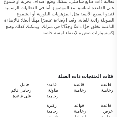
فعالية ذات طابع شاطئي، يمكنك وضع أصداف بحرية أو شموع
على القاعدة لتتناسق مع الموضوع. أما في الفعاليات الرسمية،
فتبدو القطع الأنيقة مثل المزهريات البلورية أو الشموع
الطويلة رائعة للغاية. ويُعد الإضاءة عنصرًا مهمًّا أيضًا؛ فالإضاءة
الناعمة تخلق جوًّا دافئًا وجذّابًا في منزلك. ويمكنك كذلك وضع
إكسسوارات صغيرة لإضفاء لمسة خاصة.
فئات المنتجات ذات الصلة
قاعدة
قاعدة
قاعدة
حامل
رخامية
رخامية
طاولة
رخامي قائم
رخامية
على قاعدة
قاعدة
قواعد
ركيزة
عرض
رخامية
رخامية
رخامية
للتماثيل
دائرية