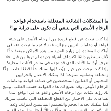
ما المشكلات الشائعة المتعلقة باستخدام قواعد
الرخام الأبيض التي ينبغي أن تكون على دراية بها؟
إذا كنت تبحث عن قطع فريدة من الرخام الأبيض على هيئة
قواعد أو دعامات لتزيين منزلك، فقد لا تجد ما تبحث عنه في
أماكنك المعتادة. إن زيارة العديد من هذه الأماكن ممتعةٌ جدًّا
لأنك تستطيع دائمًا اكتشاف أشياء جديدة لم ترها من قبل. فلا
تعرف أبدًا ما الأثاث الذي قد تجده في متاجر الأثاث المحلية!
وإذا كنت تبحث عن خيار جيِّد، فإنها تمتلك حقًّا قطعًا خاصة جدًّا
ومختلفة بتصاميم متنوعة؛ لذا يمكنك الاتصال بالحرفيين
المحليين أو الفنانين المتخصصين في صناعة قواعد ودعامات
الرخام الأبيض. وقد تصنع لك هذه القواعد حسب الطلب، وتتيح
لك رؤية عيّنات من الرخام الأبيض والقواعد في الواقع، مما
يساعدك على الاختيار بين القطع المختلفة التي تناسب منزلك.
كما يمكنك تحديد الحجم والتصميم المناسبين لمنزلك. ويُعد
التسوُّق عبر الإنترنت مريحًا جدًّا ومثاليًّا أيضًا لمثل هذه الغرض.