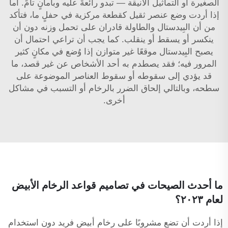
الصغيرة أو التماثيل الأنيقة — تبدو رائعةً عليه وبأمانٍ تامٍّ. أما
إذا أردت وضع عنصر ثقيل كقطعة مركزية في حفلٍ ما، فتأكد
من أن البِيدستال والطاولة قادران على تحمل وزنه دون أن
ينكسر أو يسقط أو ينقلب. كما يجب أن تراعي احتمال أن
يصبح البِيدستال موقعًا غير متوازن إذا وُضع في مكانٍ كثير
المرور فيه؛ فقد يصطدم به أحد الأشخاص عن غير قصد، ما
قد يؤدي إلى سقوطه أو سقوط العناصر الموضوعة على
سطحه، وبالتالي إلحاق الضرر بالرخام أو التسبب في مشاكل
أخرى.
ما أحدث الصيحات في تصاميم قواعد الرخام الأبيض
لعام ٢٠٢٣؟
إذا أردت أن تضع مشروبًا على رخام أبيض فريد دون استخدام