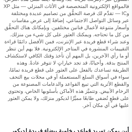
فالمواقع الإلكترونية المتخصصة في الأثاث المنزلي — مثل XP
وIC — تقدِّم لك فرصة التحقُّق من تصاميم عديدة ومختلفة
عبر وسائل التواصل الاجتماعي، إضافةً إلى عرض مقاسات
وأسعار متنوعة لأعمال فنانين مختلفين. وبإمكانك هناك التحقُّق
من كل ما تحتاجه. ويمكنك العثور على كل شيء من منزلك.
وعند شراء قطع فريدة عبر الإنترنت، فمن الأفضل دائمًا قراءة
التقييمات المنشورة في المتاجر الإلكترونية. فلا يهم أين تنظر
أو ما رأي الآخرين، بل المهم أن تأخذ وقتك الكافي لاستكشاف
المنتج بدقة. وأحيانًا، قد تجد خياراتٍ لا تتوفر عادةً. وهذه
الطريقة تساعدك بالفعل على العثور على قطع فريدة تمامًا،
سواء في أسواق السلع المستعملة أو في محلات بيع التحف
والقطع الأثرية التي تبيع القواعد والدعامات المصنوعة من
الرخام الأبيض. وتتميَّز هذه الأماكن بأسلوبها الخاص، وتحتوي
على قطعٍ تُضفي طابعًا مميَّزًا لديكور منزلك، ولا يمكن العثور
عليها في أي مكان آخر.
أين يمكن توريد قواعد رخامية بيضاء فريدة لديكور