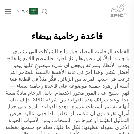
AR
قاعدة رخامية بيضاء
القواعد الرخامية البيضاء خيارٌ رائع للشركات التي تشتري
بالجملة. أولاً، إن مظهرها رائعٌ للغاية. فالسطح اللامع والفاتح
يجذب الأنظار بسرعة ويجعل أي شيء موضوعٍ عليها يبدو
أفضل بكثير. وهذا أمرٌ في غاية الأهمية بالنسبة للمتاجر التي
ترغب في جذب المزيد من الزبائن. فكِّر مثلاً في قطعة فنية
أنيقة أو زهرة جميلة موضوعة على قاعدة رخامية بيضاء —
فهي تصبح على الفور محور الاهتمام. ثانياً، الرخام مادةٌ متينةٌ
جداً. وعند شرائك هذه القواعد من شركة XPIC، فإنك تعلم
أنها ستستمر لسنوات عديدة. وهذه القواعد قادرة على حمل
أوزانٍ ثقيلة دون أن تنكسر أو تنقلب. لذا فهي مثالية لعرض
التماثيل القيّمة أو غيرها من المنتجات. ومن الأسباب الجيدة
الأخرى سهولة تنظيفها: فكل ما عليك فعله هو مسحها بقطعة