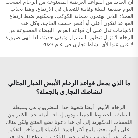
أن العديد من القواعد العرضية المصنوعة من الرخام أصبحت
اليوم صديقة للبيئة وقابلة للتعديل في الارتفاع. وهذا يجذب
العملاء الذين يهتمون بحماية الكوكب، ويمكنهم ضبط ارتفاع
القواعد لتكون أعلى أو أقصر حسب الحاجة. وكل هذه
الاتجاهات تدل على أن قواعد العرض البيضاء المصنوعة من
الرخام لا تزال تتطور باستمرار وتبقى حديثة، لذا فهي ضرورة
لا غنى عنها لأي نشاط تجاري في عام 2023.
ما الذي يجعل قواعد الرخام الأبيض الخيار المثالي
لنشاطك التجاري بالجملة؟
الرخام الأبيض أيضا شعبية جدا المضربين. هي بسيطة
النظيفة الخطوط الجميلة ودون إضافة أنيقة جدا الكثير من
اللمسات الديكورية إلى أي هذا دعونا نضع المنتج ولكن هناك
على رأس بعض يلمع أكثر أهمية. الأشياء إلى وآخر التفكير
ولكن عن أ
ثقيلة
، محاولة حتى للتأكد من سطح الرخام في