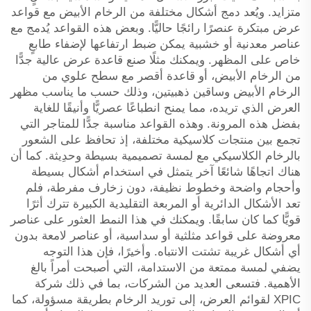
متزايد. ويُعد دمج أشكال مختلفة من الرخام الأبيض مع قواعد
عرض مبتكرة عنصرًا رائجًا حاليًّا. وبعض هذه القواعد يُدمج مع
عناصر معدنية أو خشبية يمكن ضبط ارتفاعها لإضفاء طابعٍ
خاص على المظهر. ويمكنك مثلًا صنع قاعدة عرض عالية جدًّا
من الرخام الأبيض، أو قاعدة أقصر مع سطح علوي من
الرخام الأبيض وساقين ذهبيتين، وذلك حسب ما يناسب مظهر
العرض الذي تريده، مما يمنح انطباعًا عصريًّا وأنيقًا للغاية
بفضل هذه المرونة. وهذه القواعد مناسبة جدًّا للمتاجر التي
تجمع بين منتجات كلاسيكية مختلفة، إذ تحافظ على الشعور
بالرخام الكلاسيكي مع لمسة تصميمية بسيطة وحدِيثة. كما أن
هناك اتجاهًا شائعًا آخر يتمثل في استخدام أشكال بسيطة
وأحجام واضحة وخطوط نظيفة، دون زخارف مفرطة، فلم
تعد الأشكال الدائرية أو المربعة التقليدية الكبيرة تترك أثرًا
قويًّا كما كان سابقًا. ويمكنك في هذا النمط العثور على عناصر
معروضة على قواعد مثلثية أو سداسية، أو عناصر لامعة بدون
أي أشكال غريبة تشتت الانتباه. وأخيرًا، فإن هذا التوجه
يضفي لمسة ممتعة من الاستدامة، التي أصبحت أمراً بالغ
الأهمية. فتسعى العديد من الشركات، بما في ذلك شركة
XPIC لقوائم العرض، إلى توريد الرخام بطريقة مسؤولة، كما