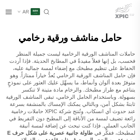
AR
حامل مناشف ورقية رخامي
حاملات المناشف الورقية الرخامية ليست جميلة المنظر
فحسب، بل إنها فعلاً مفيدةٌ في المطابخ الحديثة. فإذا أردت
الحفاظ على تنظيم مطبخك مع إضفاء لمسة جمالية عليه،
فإن حامل المناشف الورقية الرخامي يُعدُّ خياراً ممتازاً. وهو
متوفرٌ بعدة ألوان وأنماط، ما يسهِّل عليك العثور على نموذجٍ
يتناغم مع طراز مطبخك. والرخام مادة متينة لا تنكسر
بسهولة. وباستخدام الحامل الرخامي، تبقى المناشف الورقية
ثابتةً بشكل آمن، وبالتالي يمكنك الإمساك بالمنشفة بسرعة
عند حدوث أي انسكاب. وتُنتج شركة XPIC حاملات رخامية
رائعة تضيف لمسة من الأناقة إلى المطبخ دون التفريط في
الجانب العملي. فإذا كنت تبحث عن إضافة لمسة أنيقة
لمطبخك، ففكِّر في
طاولة جانبية عصرية على شكل حرف E