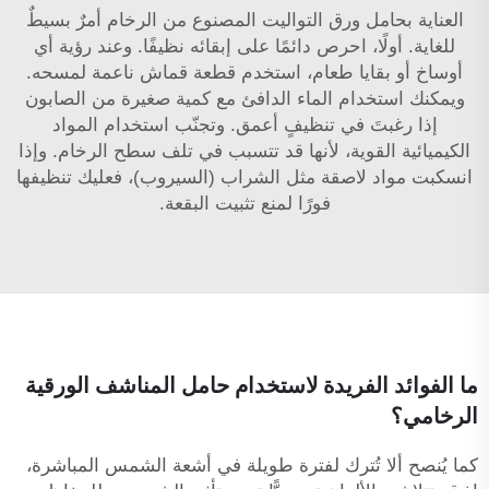
العناية بحامل ورق التواليت المصنوع من الرخام أمرٌ بسيطٌ
للغاية. أولًا، احرص دائمًا على إبقائه نظيفًا. وعند رؤية أي
أوساخ أو بقايا طعام، استخدم قطعة قماش ناعمة لمسحه.
ويمكنك استخدام الماء الدافئ مع كمية صغيرة من الصابون
إذا رغبتَ في تنظيفٍ أعمق. وتجنّب استخدام المواد
الكيميائية القوية، لأنها قد تتسبب في تلف سطح الرخام. وإذا
انسكبت مواد لاصقة مثل الشراب (السيروب)، فعليك تنظيفها
فورًا لمنع تثبيت البقعة.
ما الفوائد الفريدة لاستخدام حامل المناشف الورقية
الرخامي؟
كما يُنصح ألا تُترك لفترة طويلة في أشعة الشمس المباشرة،