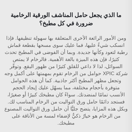
ما الذي يجعل حامل المناشف الورقية الرخامية
ضرورة في كل مطبخ؟
ومن الأمور الرائعة الأخرى المتعلقة بها سهولة تنظيفها. فإذا
انسكب شيءٌ عليها، فما عليك سوى مسحها بقطعة قماش
رطبة لتعود وكأنها جديدة. وبما أن الفوضى في المطبخ تحدث
كثيرًا، فإن هذه الميزة بالغة الأهمية. فالرخام لا يمتص
السوائل، لذا لا داعي للقلق كثيرًا من ظهور البقع. وتوفّر
شركة XPIC حوامل من الرخام تقوم بمهمتها على أكمل وجه
وتجعل مظهر المطبخ أكثر جاذبية. كما أن هذه الحوامل
متوفرة بأحجام مختلفة، مما يسهّل عليك إيجاد الحجم
الأنسب تمامًا لمنضدتك. سواءً كان مطبخك كبيرًا أو صغيرًا،
فستجد دائمًا حامل ورق التواليت من الرخام المناسب لك.
وبكل هذه المزايا، يتضح جليًّا أن حامل ورق التواليت المصنوع
من الرخام هو خيارٌ ذكيٌّ لإضفاء لمسة من الأناقة على
مطبخك.