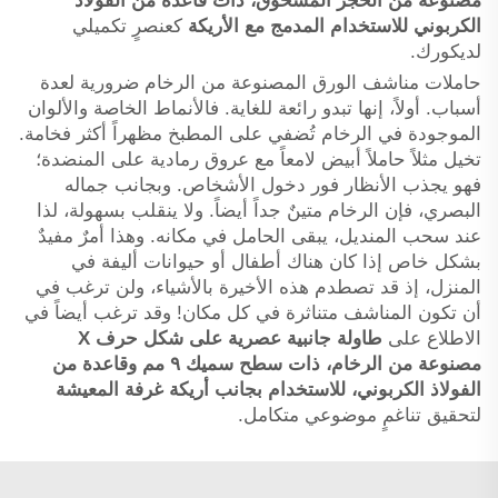
مصنوعة من الحجر المسحوق، ذات قاعدة من الفولاذ
الكربوني للاستخدام المدمج مع الأريكة
كعنصرٍ تكميلي
لديكورك.
حاملات مناشف الورق المصنوعة من الرخام ضرورية لعدة
أسباب. أولاً، إنها تبدو رائعة للغاية. فالأنماط الخاصة والألوان
الموجودة في الرخام تُضفي على المطبخ مظهراً أكثر فخامة.
تخيل مثلاً حاملاً أبيض لامعاً مع عروق رمادية على المنضدة؛
فهو يجذب الأنظار فور دخول الأشخاص. وبجانب جماله
البصري، فإن الرخام متينٌ جداً أيضاً. ولا ينقلب بسهولة، لذا
عند سحب المنديل، يبقى الحامل في مكانه. وهذا أمرٌ مفيدٌ
بشكل خاص إذا كان هناك أطفال أو حيوانات أليفة في
المنزل، إذ قد تصطدم هذه الأخيرة بالأشياء، ولن ترغب في
أن تكون المناشف متناثرة في كل مكان! وقد ترغب أيضاً في
الاطلاع على
طاولة جانبية عصرية على شكل حرف X
مصنوعة من الرخام، ذات سطح سميك ٩ مم وقاعدة من
الفولاذ الكربوني، للاستخدام بجانب أريكة غرفة المعيشة
لتحقيق تناغمٍ موضوعي متكامل.