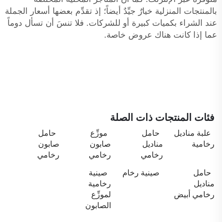
بالمنتجات المنزلية خيارٌ جيِّدٌ أيضاً؛ إذ تقدِّم بعضها أسعار الجملة
عند الشراء بكميات كبيرة أو للشركات. فلا تنسَ أن تسأل دوماً
عما إذا كانت هناك عروض خاصة.
فئات المنتجات ذات الصلة
علبة مناديل
حامل
موزِّع
حامل
رخامية
مناديل
صابون
صابون
رخامي
رخامي
رخامي
حامل
صينية رخام
صينية
مناديل
رخامية
رخامي أبيض
لموزِّع
الصابون