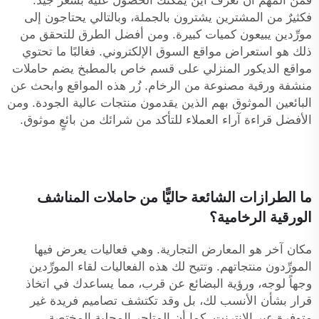
فمن المهم أن تعرف أين يمكنك الحصول عليه بسعر جيِّد.
فكثيرٌ من المشترين يشترون بالجملة، وبالتالي يحتاجون إلى
مورِّدين يبيعون كميات كبيرة. ومن أفضل الطرق للتحقق من
ذلك هو استعراض مواقع السوق الإلكتروني. فغالبًا ما تحتوي
مواقع الديكور المنزلي على قسم خاص بالمطبخ يضم حاملات
منشفة ورقية مصنوعة من الرخام. زُر هذه المواقع وابحث عن
البائعين الموثوق بهم الذين يقدمون منتجات عالية الجودة. ومن
الأفضل قراءة آراء العملاء للتأكد من شرائك من بائعٍ موثوق.
ما الطرازات الشائعة حاليًّا من حاملات المناشف
الورقية الرخامية؟
مكان آخر هو المعارض التجارية. وهي فعاليات يعرض فيها
المورِّدون منتجاتهم. وتتيح لك هذه الفعاليات لقاء المورِّدين
وجهاً لوجه، ورؤية البضائع عن قرب، مما يساعدك في اتخاذ
قرار بشأن الأنسب لك، بل وقد تكتشف تصاميم فريدة غير
متوفرة عبر الإنترنت. كما أن المتاجر المحلية المختصة