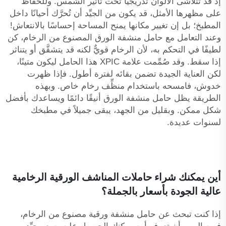
إذ قد تتلاشى الألوان تدريجيًّا تحت تأثير الشمس. وللحفاظ
على مظهرها الأمثل، قد يكون من الجيِّد أن تُحرَّك أحيانًا داخل
المطبخ؛ بل إن تغيير مكانها يمنح المساحة إحساسًا بالانتعاش!
وعند التعامل مع حامل منشفة الورق المصنوع من الرخام، كن
لطيفًا في التحكم به، لأن الرخام قويٌّ لكنه قد يتشقَّق أو يتناثر
إذا سقط. وقد صُمِّمت علامة XPIC هذا الحامل ليكون متينًا،
لكن العناية الجيدة تضمن بقائه لفترة أطول. فإذا ظهرت
خدوش، فامسحه باستخدام منظِّف رخام خاص. وبهذه
الطريقة يظل حامل منشفة الورق أنيقًا دائمًا ويساعدك بأفضل
شكل ممكن. وبقليل من الجهد، يبقى جميلاً في مطبخك
لسنوات عديدة.
أين يمكنك شراء حاملات المناشف الورقية الرخامية
عالية الجودة بأسعار بالجملة؟
إذا كنت تبحث عن حامل منشفة ورقية مصنوع من الرخام،