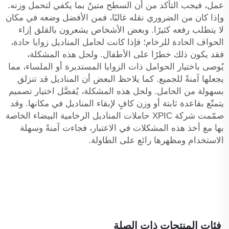
عمل، فيجب التأكد من أن السطح متينٌ بما يكفي لتحمل وزنه.
وإذا كان من الضروري نقله غالبًا، فمن الأفضل وضعه في مكان
لا يتطلب رفعه كثيرًا. وبعض الأشخاص يشعرون بالقلق إزاء
الحواف الحادة للرخام؛ فإذا كانت لحامل المناديل زوايا حادة،
فقد يكون ذلك خطرًا على الأطفال. ولحل هذه المشكلة،
يُوصى باختيار الحوامل ذات الزوايا المستديرة أو الملساء، مما
يجعلها آمنةً للجميع. كما يلاحظ البعض أن المناديل قد تنزلق
بسهولة من الحامل. ولحل هذه المشكلة، يُفضَّل اختيار تصميم
يتمتّع بقاعدة ثابتة أو وزن كافٍ لإبقاء المناديل في مكانها. وقد
صمّمت شركة XPIC حاملات المناديل الرخامية البيضاء الخاصة
بها مع أخذ هذه المشكلات في الاعتبار، فجاءت آمنةً وسهلة
الاستخدام ومظهرها رائع على الطاولة.
فئات المنتجات ذات الصلة