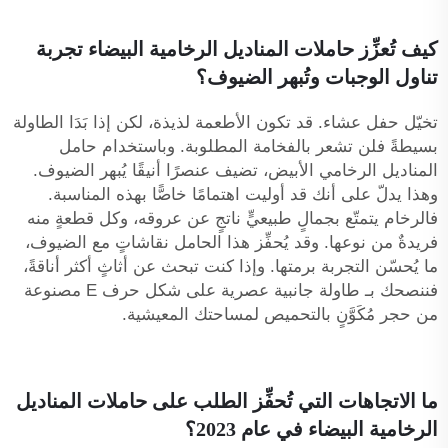
كيف تُعزِّز حاملات المناديل الرخامية البيضاء تجربة
تناول الوجبات وتُبهر الضيوف؟
تخيّل حفل عشاء. قد تكون الأطعمة لذيذة، لكن إذا بَدَا الطاولة
بسيطةً فلن تشعر بالفخامة المطلوبة. وباستخدام حامل
المناديل الرخامي الأبيض، تضيف عنصرًا أنيقًا يُبهر الضيوف.
وهذا يدلّ على أنك قد أوليت اهتمامًا خاصًّا بهذه المناسبة.
فالرخام يتمتّع بجمالٍ طبيعيٍّ ناتجٍ عن عروقه، وكل قطعةٍ منه
فريدةٌ من نوعها. وقد يُحفِّز هذا الحامل نقاشاتٍ مع الضيوف،
ما يُحسّن التجربة برمتها. وإذا كنت تبحث عن أثاثٍ أكثر أناقةً،
فننصحك بـ
طاولة جانبية عصرية على شكل حرف E مصنوعة
من حجر مُكَوَّنٍ بالتحميص
لمساحتك المعيشية.
ما الاتجاهات التي تُحفِّز الطلب على حاملات المناديل
الرخامية البيضاء في عام 2023؟