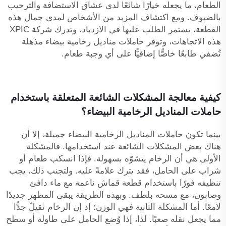
الطعام، ما يجعله خيارًا شائعًا لدى عشاق الاستضافة والترحيب
بالضيوف. ومع اكتشاف المزيد من الأشخاص لمدى جمال هذه
القطعة، يستمر الطلب عليها في الازدياد. وتدرك شركة XPIC
هذه الاتجاهات، وتوفر حاملات مناديل رخامية بيضاء مذهلة
تُضفي طابعًا خاصًّا إضافيًّا على أي وجبة طعام.
كيفية معالجة المشكلات الشائعة المتعلقة باستخدام
حاملات المناديل الرخامية البيضاء؟
بينما تكون حاملات المناديل الرخامية البيضاء جميلة، إلا أن
هناك بعض المشكلات الشائعة عند استخدامها. فالمشكلة
الأولى هي أن الرخام يتشوّه بسهولة. فإذا انسكب طعام أو
شراب على الحامل، فقد يترك علامةً عليه. ولتجنب ذلك، يجب
تنظيفه فورًا باستخدام قطعة قماش ناعمة مع ماء دافئ
وصابون، مع مسحه بلطف. وبهذه الطريقة يبقى المظهر جديدًا
لامعًا. أما المشكلة الثانية فهي الوزن؛ إذ إن الرخام ثقيلٌ جدًّا
مما يجعل نقله صعبًا. لذا، إذا وُضع الحامل على طاولة أو سطح