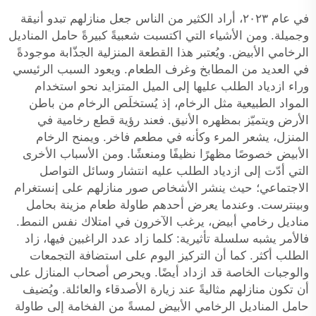
في عام ٢٠٢٣، أراد الكثير من الناس جعل منازلهم تبدو أنيقة
وجميلة. ومن الأشياء التي اكتسبت شعبيةً كبيرةً حامل المناديل
الرخامي الأبيض. ويُعتبر هذا القطعة المنزلية الجذّابة موجودةً
في العديد من المطابخ وغرف الطعام. ويعود السبب الرئيسي
وراء ازدياد الطلب عليها إلى الميل المتزايد نحو استخدام
المواد الطبيعية مثل الرخام، إذ يُستخلَص الرخام من باطن
الأرض ويتميّز بمظهره الأنيق. فعند رؤية قطع رخامية في
المنزل، يشعر المرء وكأنه في مطعم فاخر. ويمنح الرخام
الأبيض خصوصًا مظهرًا نظيفًا ومنعشًا. ومن الأسباب الأخرى
التي أدّت إلى ازدياد الطلب عليه انتشار وسائل التواصل
الاجتماعي؛ حيث ينشر الأشخاص صور منازلهم على إنستغرام
وبينترست. وعندما يعرض أحدهم طاولة طعام مزينة بحامل
مناديل رخامي أبيض، يرغب الآخرون في امتلاك نفس النمط.
فالأمر يشبه سلسلة تأثيرية: كلما زاد عدد الراغبين فيها، زاد
الطلب أكثر. كما أن التركيز اليوم على استضافة التجمعات
والوجبات الخاصة قد ازداد أيضًا. ويحرص أصحاب المنازل على
أن تكون منازلهم مثاليةً عند زيارة الأصدقاء والعائلة. ويُضيف
حامل المناديل الرخامي الأبيض لمسةً من الفخامة إلى طاولة