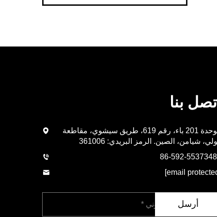
تصل بنا
الوحدة 201 باء، رقم 619، طريق سيشوي، مقاطعة
لي، شيامن، الصين. الرمز البريدي: 361006
أرسل