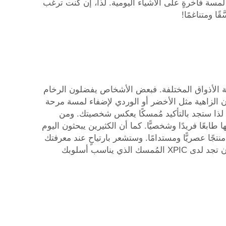
مسة فاخرةٍ على الأشياء اليومية. لذا، إن كنت ترغب
X، نقدّم مجموعة متنوعة من الأساليب لتلبية الأذواق المختلفة. فبعض الأشخاص يفضلون الرخام
وان الزاهية مثل الأخضر أو الوردي لإضفاء لمسة مرحة
 لذا ستجد بالتأكيد مُمسكًا يعكس شخصيتك. ومن
بعًا فريدًا وشخصيًّا. كما أن الكثيرين يبحثون اليوم
جًا عصريًّا ومستدامًا. وستشعر بارتياحٍ عند معرفتك
أنك اتخذت قرارًا ذكيًّا يخدم منزلك وكوكب الأرض معًا. ومع وجود هذا العدد الكبير من الخيارات، سيكون من السهل جدًّا أن تجد لدى XPIC المُمسك الذي يناسب أسلوبك