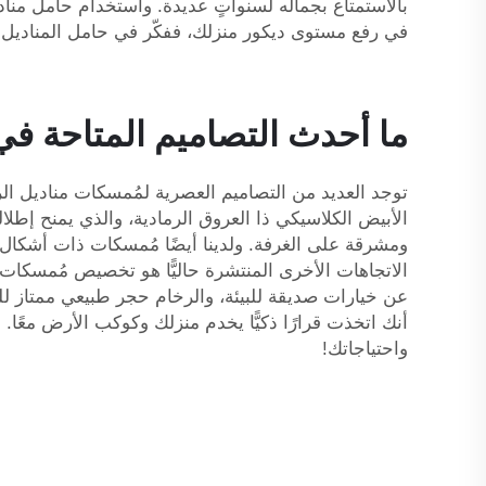
بالاستمتاع بجماله لسنواتٍ عديدة. واستخدام حامل مناد
في رفع مستوى ديكور منزلك، ففكّر في حامل المناديل الرخامي من XPIC. إنه بسيطٌ لكنه فعّالٌ في جعل منزلك
ما أحدث التصاميم المتاحة في
الأبيض الكلاسيكي ذا العروق الرمادية، والذي يمنح إطلال
ومشرقة على الغرفة. ولدينا أيضًا مُمسكات ذات أشكال 
الاتجاهات الأخرى المنتشرة حاليًّا هو تخصيص مُمسكات ا
عن خيارات صديقة للبيئة، والرخام حجر طبيعي ممتاز للمه
واحتياجاتك!