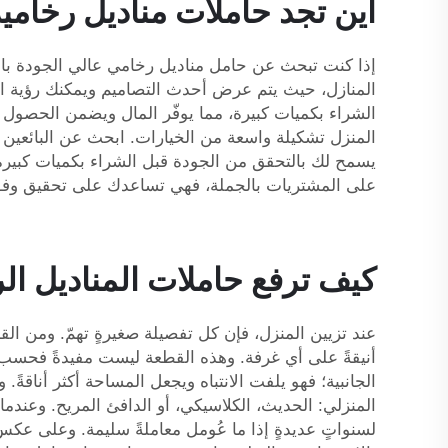
أين تجد حاملات مناديل رخامية
إذا كنت تبحث عن حامل مناديل رخامي عالي الجودة بالج
الشراء بكميات كبيرة، مما يوفّر المال ويضمن الحصول 
المنزل تشكيلة واسعة من الخيارات. ابحث عن البائعين ذ
يسمح لك بالتحقق من الجودة قبل الشراء بكميات كبيرة.
على المشتريات بالجملة، فهي تساعدك على تحقيق وفورات 
كيف ترفع حاملات المناديل ا
عند تزيين المنزل، فإن كل تفصيلة صغيرةٍ تهمّ. ومن الق
أنيقةً على أي غرفة. وهذه القطعة ليست مفيدةً فحسب، بل
المنزلي: الحديث، الكلاسيكي، أو الدافئ المريح. وعندما
لسنواتٍ عديدةٍ إذا ما عُومل معاملةً سليمة. وعلى عكس ال