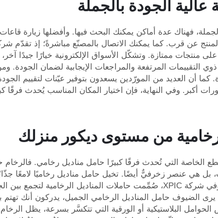
 عالية الجودة بالجملة
ملة، فهناك عدة أماكن يمكنك البحث فيها. وأفضلها زيارة قاعات
على منتجات ممتازة. وتشكّل الأسواق الإلكترونية خيارًا جيدًا آ
وي التقييمات المرتفعة والمراجعات الإيجابية لضمان الجودة. ومن
 كما أن العديد من المورّدين يسعدون بتوفير عيّنات لتقييم الجو
أكبر. وفي النهاية، فإن اختيار المكان المناسب يُحدث فرقًا كبي
لرخامية من مستوى ديكور منزلك
طع الخاصة التي تُحدث فرقًا كبيرًا حامل مناديل رخامي. فالرخام 
 هي عنصر زخرفيٌّ أيضًا. تخيل حامل مناديل رخاميًا لامعًا جذّاب
الجانبية؛ فهو يلفت الانتباه ويجعل المساحة أكثر أناقةً. وفي شركة XPIC، صُمِّمت حا
 يرى الضيوف حامل المناديل الرخامي الجميل، يدركون أنك تهتم بال
حوامل البلاستيكية أو الورقية التي تتكسَّر بسرعة، يظل الرخام قويً