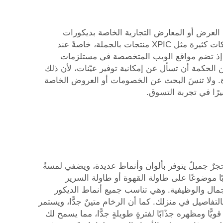
 العرض أو المعارض التجارية الخاصة بديكورات
المنازل، حيث يتم عرض أحدث التصاميم ويمكنك رؤية المنتج عن قرب. كما يمكنك الاتصال بالمصنّع مباشرةً؛ إذ تقدّم شركات كثيرة مثل XPIC منتجات بالجملة، خاصةً عند
خر، إذ تضم مواقع الويب المتخصصة في مستلزمات
 الحكمة أن تسأل عن إمكانية توفير عيّنات، لأن ذلك
دة. ولا تنسَ البحث عن الخصومات أو العروض الخاصة
رًا في تجربة التسوق.
حجرٌ جميلٌ يتوفر بألوان وأنماط عديدة، ويضفي لمسةً
ًا موضوعًا على طاولة القهوة أو طاولة السرير
ملات المناديل الرخامية لتجمع بين الجمال والوظيفية. وهي تناسب جميع أنماط الديكور
تفاصيل في منزلك. كما أن الرخام متينٌ جدًّا، ويستمر
ّا ومظهره جذّابًا لفترةٍ طويلةٍ جدًّا، مما يسمح لك