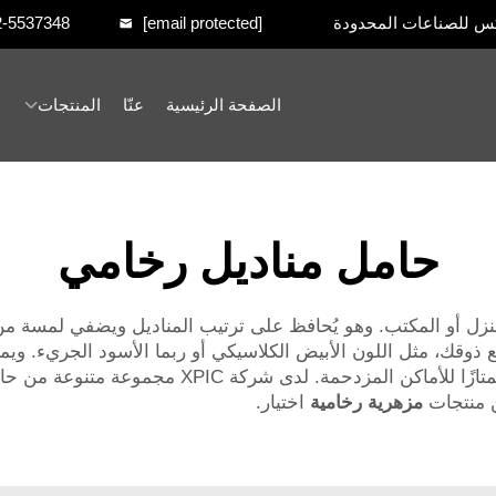
س للصناعات المحدودة
[email protected]
2-5537348
الصفحة الرئيسية
عنّا
المنتجات
حامل مناديل رخامي
نزل أو المكتب. وهو يُحافظ على ترتيب المناديل ويضفي لمسة من 
ع ذوقك، مثل اللون الأبيض الكلاسيكي أو ربما الأسود الجريء. ويم
والانسجام. كما أنه سهل التنظيف، ولذلك يُعد خيارًا مم
ن منتجات
مزهرية رخامية
اختيار.