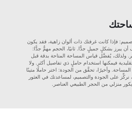
ساحتك
التصميم: فإذا كانت غرفتك ذات ألوان زاهية، فقد يكون
رز بشكلٍ جميلٍ جدًّا. ثانيًا، الحجم مهمٌّ جدًّا:
ر. ولذلك، يُفضَّل قياس المساحة المتاحة بدقة قبل
قليدية فيمكنها استخدام حاملٍ ذي تفاصيل أكثر. ولا
حة. وأخيرًا، تحقَّق من الجودة: اختر حاملًا متينًا
دوم لفترة طويلة، وافضِّل الرخام الطبيعي بدلًا من المواد الرخيصة التي تتشقَّق أو تنكسر بسهولة. وفي شركة XPIC، نركِّز على الجودة والتصميم، لمساعدتك في العثور
كور منزلي من الحجر الطبيعي
العناصر.