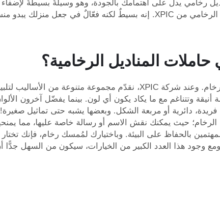
يل رخامي يدلّ على اهتمامك بالجودة، وهو وسيلةٌ بسيطةٌ لإضفاء ل
 يبدو منسَّقًا ومتناغمًا!
 حاملات المناديل الرخامية؟
توجد العديد من التصاميم العصرية لمُمسكات مناديل الرخام. وعند شركة PIC
ة أنيقة وتتناغم مع ما يكاد يكون أي لون. بينما يفضّل آخرون الأل
فريدة، دائرية أو مربعة الشكل. وبعضها يشبه حتى تماثيل صغيرة!
لرخام؛ حيث يمكنك نقش الاسم أو رسالة خاصة عليها، مما يمنحها طا
تمين بالحفاظ على البيئة. وباختيارك لمُمسك رخام، فإنك تختار منت