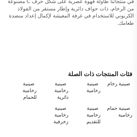
في منتجاتنا
طاولة قهوة عصرية على شكل حرف C مصنوعة
من الرخام، ذات حواف دائرية وإطار مستقر من الفولاذ
الكربوني للاستخدام في غرفة المعيشة
لإكمال إعداد منضدة
طعامك.
فئات المنتجات ذات الصلة
صينية رخام
صينية
صينية
صينية
رخامية
رخامية
رخامية
دائرية
للحمام
صينية حمام
صينية
صينية
رخامية
رخامية
رخامية
للتقديم
زخرفية