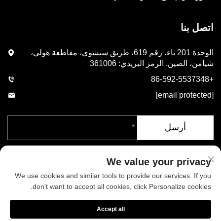
اتصل بنا
الوحدة 201 باء، رقم 619، طريق سيشوي، مقاطعة هولي،
شيامن، الصين. الرمز البريدي: 361006
+86-592-5537348
[email protected]
أرسل
We value your privacy
We use cookies and similar tools to provide our services. If you
don't want to accept all cookies, click Personalize cookies.
حقوق الطبع والنشر © شركة شيامن فينيكس للصناعات المحدودة. جميع
Accept all
الحقوق محفوظة
سياسة الخصوصية
المدونة