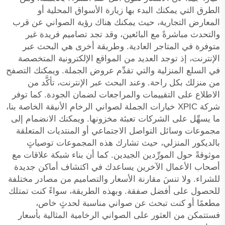
الطرق التي يمكنك البدء بها زيارة الأسواق المحلية أو
المعارض التجارية، حيث يمكنك هناك رؤية الصواني عن قرب
والتحدث مباشرةً مع البائعين، وقد تجد تصاميم فريدة غير
متوفرة في المتاجر العادية. وطريقة أخرى هي البحث عبر
الإنترنت، إذ توجد العديد من المواقع الإلكترونية المتخصصة
في السلع المنزلية والتي تقدِّم عروض الجملة. ويمكنك التصفح
من منزلك بكل راحة. وعند البحث عبر الإنترنت، تأكَّد من
الاطلاع على التقييمات والمراجعات لضمان الجودة. كما توفر
شركة XPIC خيارات الجملة لصواني الرخام الأنيقة الخاصة بنا،
ما يسهِّل على الشركات تعبئة مخزونها. ويمكنك الانضمام إلى
مجموعات وسائل التواصل الاجتماعي أو المنتديات المتعلقة
بالديكور المنزلي، حيث تشارك هذه المجموعات توصياتٍ
موثوقةً حول المورِّدين الجيدين. كما أن بناء شبكة علاقات مع
أصحاب الأعمال الآخرين يساعدك في اكتشاف أماكن جديدة
للشراء. ولا تنسَ مقارنة الأسعار والتصاميم من مصادر مختلفة
للحصول على أفضل صفقة. وبهذه الطريقة، سواءً كنت تمتلك
مطعمًا أو كنت تبحث عن صواني مناسبة لحدثٍ خاص،
فستتمكن من العثور على الصواني الرخامية المثالية بأسعار