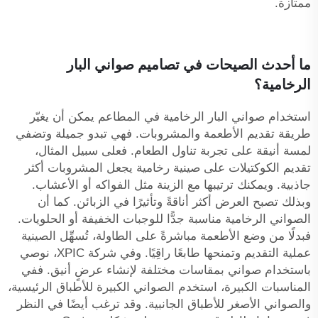
ممتازة.
ما أحدث الصيحات في تصاميم صواني البار
الرخامية؟
استخدام صواني البار الرخامية في المطاعم يمكن أن يغيّر
طريقة تقديم الأطعمة والمشروبات. فهي تبدو جميلة وتضفي
لمسة أنيقة على تجربة تناول الطعام. فعلى سبيل المثال،
تقديم الكوكتيلات على صينية رخامية يجعل المشروبات أكثر
جاذبية. ويمكنك ترتيبها مع الزينة مثل الفواكه أو الأعشاب.
وبذلك تصبح العرض أكثر أناقةً وتأثيرًا في الزبائن. كما أن
الصواني الرخامية مناسبة جدًّا للوجبات الخفيفة أو الحلويات.
فبدلًا من وضع الأطعمة مباشرةً على الطاولة، تُسهِّل الصينية
عملية التقديم وتمنحها طابعًا راقِيًا. وفي شركة XPIC، نوصي
باستخدام صواني بمقاسات مختلفة لإنشاء عرضٍ أنيق. ففي
المناسبات الكبيرة، استخدم الصواني الكبيرة للأطباق الرئيسية،
والصواني الأصغر للأطباق الجانبية. وقد ترغب أيضًا في النظر