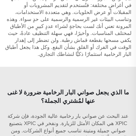
في أغراضٍ مختلفة: فتُستخدم لتقديم المشروبات أو
المقبلات أو عرض الحلويات. وهي متعددة الاستخدامات،
وتناسب البيئات غير الرسمية والرسمية على حدٍ سواء. وهذه
المرونة تعني أنك لست بحاجةٍ لشراء عددٍ كبيرٍ من الأطباق
لمختلف المناسبات. وأخيرًا، فهي سهلة التنظيف عادةً، حيث
يكفي مسحها بقطعة قماش رطبة. ولن تضطر إلى إهدار
الوقت في الفرك أو القلق بشأن البقع. وكل هذا يجعل أطباق
البار الرخامية استثمارًا ذكيًّا لنشاطك التجاري.
ما الذي يجعل صواني البار الرخامية ضرورة لا غنى
عنها لمُشتري الجملة؟
عند البحث عن صواني بار رخامية عالية الجودة، فإن شركة
XPIC هي المكان الأمثل للزيارة. ونفخر في XPIC بتصنيع
صواني جميلة ومتينة تناسب جميع أنواع الشركات. ومن