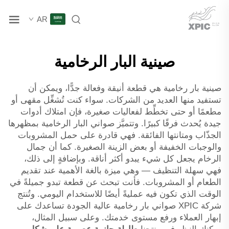
AR
صينية البار الرخامية
صينية بار رخامية هي قطعة أنيقة وفعالة جدًّا، ويمكن أن
تستفيد منها العديد من الشركات. سواء كنت تُشغِّل مقهى أو
مطعمًا أو حتى تخطِّط لفعاليات صغيرة، فإن امتلاك أدوات
جيدة يُحدث فرقًا كبيرًا. وتتميَّز صواني البار الرخامية بمظهرها
الجذّاب ومتانتها الفائقة. فهي قادرة على حمل المشروبات
والوجبات الخفيفة أو بعض الزينة الصغيرة. كما أن جمال
الرخام يجعل كل شيء يبدو أكثر أناقة. وبإضافةٍ إلى ذلك،
فهي سهلة التنظيف — وهي ميزة بالغة الأهمية عند تقديم
الطعام أو المشروبات. فأنت تبحث عن قطعة تبدو جميلةً في
الوقت الذي تكون فيه عمليةً أيضًا للاستخدام اليومي. وتُنتج
شركة XPIC صواني بار رخامية عالية الجودة تساعدك على
إبهار العملاء ورفع مستوى خدمتك. وعلى سبيل المثال،