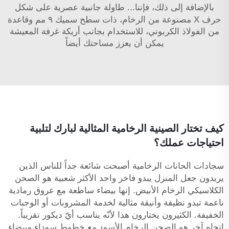
بالإضافة إلى ذلك، فإننا...
طاولة جانبية عصرية على شكل
حرف X مصنوعة من الرخام، ذات سطح سميك ٩ مم وقاعدة
من الفولاذ الكربوني، للاستخدام بجانب أريكة غرفة المعيشة
يمكن أن يعزز مساحتك أيضاً
كيف تختار الصينية الرخامية المثالية لبارك لتلبية
احتياجات عملك؟
سجادات الحانات الرخامية أصبحت شائعة جداً للناس الذين
يريدون جعل المنزل يبدو فاخر واحد الأكثر شعبية هو الصحن
الكلاسيكي الرخام الأبيض. إنها بيضاء ساطعة مع عروق رمادية
ناعمة تبدو نظيفة وأنيقة مثالية لخدمة المشروبات أو الوجبات
الخفيفة. الكثيرون يختارون هذا لأنّه يناسب أيّ ديكور تقريباً.
اتجاه آخر هو الصحن الرخام الأسود مع خطوط سوداء وبيضاء