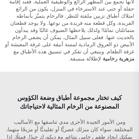
لأنها تجمع بين المظهر الرائع والوظيفية العملية. فعند إقامة
حفلة أو حتى عند الاسترخاء في المنزل، يكون من الرائع
امتلاك أطباق تزيين ملفتة للنظر. فالرخام يتميَّز بأنماطه
الفريدة، وكل قطعة منه فريدة من نوعها. ولا يوجد قطعتان
متماثلتان تمامًا! ولذلك يلاحظها الضيوف غالبًا وقد يبدأون
بالحديث عنها. فعلى سبيل المثال، يمكن أن يضفي الرخام
الأبيض ذو العروق الرمادية لمسة أنيقة على غرفة المعيشة أو
غرفة الطعام. وينبغي أن تفكر في تنسيق هذه الأطباق مع
مزهرية رخامية
لإطلالة منسقة.
كيف تختار مجموعة أطباق وضعة الكؤوس
المصنوعة من الرخام المثالية لاحتياجاتك
ومن الأمور الجيدة الأخرى مدى تناسقها مع الأساليب
المختلفة. سواء كان منزلك عصريًّا أو تقليديًّا أو مزيجًا منهما،
يمكنك إيجاد طقم رخامي يتناغم مع ديكورك جيدًا. فمثلًا، إذا