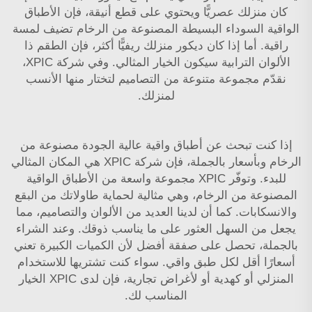
كان منزلك عصريًّا ويحتوي على قطع أنيقة، فإن الأطباق
الواقية السوداء البسيطة المصنوعة من الرخام تضيف لمسة
راقية. أما إذا كان ديكور منزلك ريفيًّا أكثر، فإن الطقم ذا
الألوان الترابية سيكون الخيار المثالي. وفي شركة XPIC،
نقدّم مجموعة متنوعة من التصاميم لتختار منها الأنسب
لمنزلك.
إذا كنت تبحث عن أطباق واقية عالية الجودة مصنوعة من
الرخام وبأسعار بالجملة، فإن شركة XPIC هي المكان المثالي
للبدء. وتوفّر XPIC مجموعة واسعة من الأطباق الواقية
المصنوعة من الرخام، وهي مثالية لحماية طاولاتك من البقع
والانسكابات. كما أن لدينا العديد من الألوان والتصاميم، مما
يجعل من السهل العثور على ما يناسب ذوقك. وعند الشراء
بالجملة، تحصل على صفقة أفضل لأن الكميات الكبيرة تعني
أسعارًا أقل لكل طبق واقي. سواء كنت تشتريها للاستخدام
المنزلي أو كهدية أو لأغراض تجارية، فإن لدى XPIC الخيار
المناسب لك.