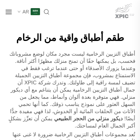
AR
طقم أطباق واقية من الرخام
أطباق التزيين الرخامية ليست مجرد مكان لوضع مشروباتك
فحسب، بل يمكنها حقًا أن تمنح منزلك مظهرًا أكثر أناقة.
وعندما يزورك الأصدقاء أو حتى عندما ترغب فقط في
الاستمتاع بمشروب، فإن مجموعة أطباق التزيين الجميلة
تضيف لمسة راقية إلى طاولتك. وتدرك شركة XPIC أن
جمال أطباق التزيين الرخامية يمكن أن يتناغم مع أي ديكور
منزلي. فهي متوفرة بعدة ألوان وأنماط، مما يجعل من
السهل العثور على نموذج يناسب ذوقك. كما أنها تحمي
الأثاث من الحلقات المائية أو الخدوش، لذا فهي مفيدة جدًّا
أيضًا!
ديكور منزلي من الحجر الطبيعي
يمكن أن تعزِّز بشكلٍ
أكبر الجمال العام لمساحتك.
تُعد مجموعات أطباق التزيين الرخامية ضرورة لا غنى عنها