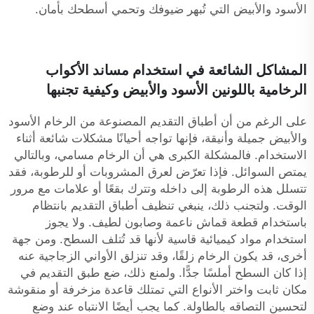
الأسود والأبيض التي تُبهر ضيوفك وتحمي أسطحك بأمان.
المشاكل الشائعة في استخدام مساند الأكواب
الرخامية باللونين الأسود والأبيض وكيفية تجنبها
على الرغم من أن أطباق التقديم المصنوعة من الرخام الأسود
والأبيض جميلة وأنيقة، فإنها تواجه أحيانًا مشكلات شائعة أثناء
الاستخدام. فالمشكلة الكبرى هي أن الرخام مسامي، وبالتالي
يمتص السوائل. فإذا تعرّض لعرق المشروبات أو للرطوبة، فقد
تتسلل هذه الرطوبة إلى داخله وتترك بقعًا أو علامات مع مرور
الوقت. ولتجنب ذلك، ينبغي تنظيف أطباق التقديم بانتظام
باستخدام قطعة قماش ناعمة وصابون لطيف. ولا يجوز
استخدام مواد كيميائية قاسية لأنها قد تُتلف السطح. ومن جهة
أخرى، قد يكون الرخام زلقًا، وقد تنزلق الأواني الزجاجية عنه
إذا كان السطح أملسًا جدًّا. ولمنع ذلك، ضع طبق التقديم في
مكان ثابت واختر الأنواع التي تمتلك قاعدة مزخرفة أو منقوشة
لتحسين التصاقه بالطاولة. كما يجب أيضًا الانتباه عند وضع