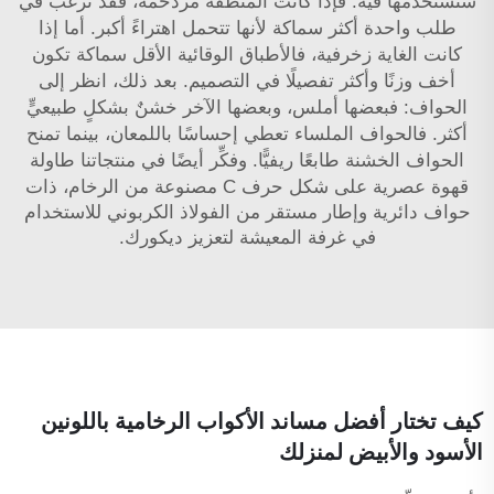
ستستخدمها فيه. فإذا كانت المنطقة مزدحمة، فقد ترغب في
طلب واحدة أكثر سماكة لأنها تتحمل اهتراءً أكبر. أما إذا
كانت الغاية زخرفية، فالأطباق الوقائية الأقل سماكة تكون
أخف وزنًا وأكثر تفصيلًا في التصميم. بعد ذلك، انظر إلى
الحواف: فبعضها أملس، وبعضها الآخر خشنٌ بشكلٍ طبيعيٍّ
أكثر. فالحواف الملساء تعطي إحساسًا باللمعان، بينما تمنح
الحواف الخشنة طابعًا ريفيًّا. وفكِّر أيضًا في منتجاتنا
طاولة
قهوة عصرية على شكل حرف C مصنوعة من الرخام، ذات
حواف دائرية وإطار مستقر من الفولاذ الكربوني للاستخدام
في غرفة المعيشة
لتعزيز ديكورك.
كيف تختار أفضل مساند الأكواب الرخامية باللونين
الأسود والأبيض لمنزلك