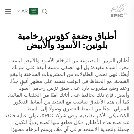
AR
أطباق وضعة كؤوس رخامية
بلونين: الأسود والأبيض
أطباق التزيين المصنوعة من الرخام الأسود والأبيض ليست
مجرد أشياء مفيدة؛ بل إنها تضفي لمسة أنيقة على منزلك
أيضًا. فهي تحمي الطاولات من المشروبات الساخنة والبقع
القبيحة، مع الحفاظ في الوقت نفسه على مظهرٍ أنيقٍ جدًّا.
وعند وضع مشروب بارد على طبق تزيين رخامي أسود
وأبيض، فإن ذلك يحافظ على أثاثك آمنًا من الحلقات المائية.
كما أن هذه الأطباق تتناسب مع العديد من أنماط الديكور
المنزلي، بدءًا من النمط العصري وصولًا إلى النمط
الكلاسيكي الأكثر تقليدية. وفي شركة XPIC، نولي عناية فائقة
عند صنع هذه الأطباق. فكل قطعةٍ منها تُصنع يدويًّا لتكون
جميلةً ومُجدية الاستخدام في آنٍ معًا. ويمنح الرخام مظهرًا