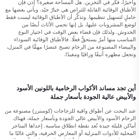
وأخيرًا، فكّر في التخزين. هل المساحة صغيرة؟ إذن فإن
الأطباق الوقائية القابلة للتراص هي خيارٌ جيّد. ويأتي بعضها مع
حاملٍ لتسهيل تنظيمها. وتذكَّر أن الأطباق الوقائية ليست فقط
لوضع المشروبات عليها، بل إنها تحمي الأثاث أيضًا من
الخدوش. ولذلك فإن قضاء بعض الوقت في اختيار النوع
المناسب منها أمرٌ يستحقُّ فعلًا. فالأطباق الوقائية السوداء
والبيضاء المصنوعة من الرخام تصبح عنصرًا مهمًّا في المنزل،
وتجعل مظهره أنيقًا وراقيًا ومفيدًا.
أين تجد مساند الأكواب الرخامية باللونين الأسود
والأبيض عالية الجودة بأسعار جملة
عند البحث عن أطواق واقية للزجاجات (كوسترز) مصنوعة من
الرخام الأسود والأبيض عالي الجودة وبأسعار جملة، فهناك
أماكن قليلة جيدة تُعد نقطة انطلاق مناسبة. إحداها المتاجر
المحلية للأدوات المنزلية أو المعارض الحرفية، والتي غالبًا ما