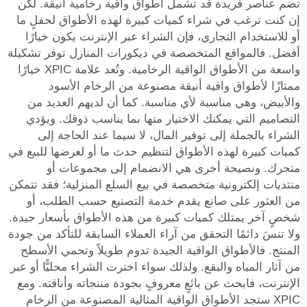
تضم عناصر فريدة قد تشمل أطواق واقية رخامية أنيقة. لكن
إن كنت ترغب في شراء كميات كبيرة لهذه الأطواق لحفلٍ ما
أو للاستخدام التجاري، فإن الشراء عبر الإنترنت يكون خيارًا
أفضل. فالمواقع المتخصصة في ديكورات المنازل توفر تشكيلة
واسعة من الأطواق الواقية الرخامية. وتُعد علامة XPIC خيارًا
ممتازًا لأطواق واقية أنيقة مصنوعة من الرخام الأسود
والأبيض، وهي مناسبة لأي مناسبة. كما أن لديهم العديد من
التصاميم التي يمكنك الاختيار منها بما يناسب ذوقك. ويؤدي
الشراء بالجملة إلى توفير المال، لا سيما عند الحاجة إلى
كميات كبيرة لهذه الأطواق لتنظيم حدث ما أو لعرضها للبيع في
متجرك. ونصيحة أخرى هي الانضمام إلى مجموعات أو
منتديات إلكترونية متخصصة في بيع السلع المنزلية؛ فقد تتمكن
من العثور على صانع يقدم خدمة التصنيع حسب الطلب، أو
شخصٍ آخر يمتلك كميات كبيرة من هذه الأطواق بأسعار جيدة.
ولا تنسَ دائمًا التحقق من آراء العملاء السابقة للتأكد من جودة
المنتج. فالأطواق الواقية الجيدة تدوم طويلاً وتحمي الأسطح
من آثار المياه والبقع. ولذلك سواء اخترت الشراء محليًّا أو عبر
الإنترنت، فابحث عن بائعٍ معروفٍ بجودة منتجاته وأناقته. ومع
XPIC ستجد الأطواق الواقية المثالية المصنوعة من الرخام