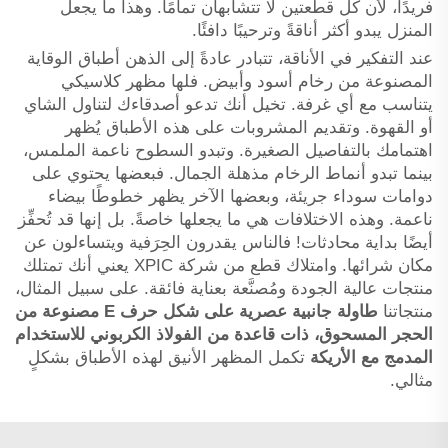
فريدًا، لأن كل قطعتين لا تتشابهان تمامًا. وهذا ما يجعل
المنزل يبدو أكثر أناقةً وترحيبًا دافئًا.
عند التفكير في الأناقة، تتبادر عادةً إلى الذهن أطباق الوقاية
المصنوعة من رخام أسود وأبيض. فلها مظهر كلاسيكي
يتناسب مع أي غرفة. تخيل أنك تدعو أصدقاءك لتناول الشاي
أو القهوة. وتقديم المشروبات على هذه الأطباق يُظهر
اهتمامك بالتفاصيل الصغيرة. وتبدو السطوح ناعمة الملمس،
بينما تبدو أنماط الرخام مذهلة الجمال. فبعضها يحتوي على
دوامات سوداء جريئة، وبعضها الآخر يظهر خطوطًا بيضاء
ناعمة. وهذه الاختلافات هي ما يجعلها خاصةً. بل إنها قد تُحفِّز
أيضًا بداية محادثات! فالناس يقدرون الحِرَفية ويتساءلون عن
مكان شرائها. وامتلاك قطع من شركة XPIC يعني أنك تمتلك
منتجات عالية الجودة ومُصنَّعة بعناية فائقة. على سبيل المثال،
منتجاتنا
طاولة جانبية عصرية على شكل حرف E مصنوعة من
الحجر المسحوق، ذات قاعدة من الفولاذ الكربوني للاستخدام
المدمج مع الأريكة
تكمل المظهر الأنيق لهذه الأطباق بشكلٍ
مثالي.