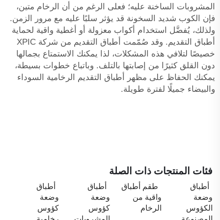
المشروبات الساخنة عليه؛ فعلى الرغم من أن الرخام متين،
فإن الكوب شديد السخونة قد يؤثر سلبًا عليه مع مرور الزمن.
ولذلك، يُفضَّل استخدام أكواب معزولة أو أغطية واقية لحماية
أطباق التقديم. وقد صُمّمت أطباق التقديم من شركة XPIC
خصيصًا لتلافي هذه المشكلات، لذا يمكنك الاستمتاع بجمالها
دون القلق كثيرًا من إصابتها بالتلف. وباتباع خطوات بسيطة،
يمكنك الحفاظ على مظهر أطباق التقديم الرخامية السوداء
والبيضاء جميلًا لفترة طويلة.
فئات المنتجات ذات الصلة
أطباق
طقم أطباق
أطباق
أطباق
وضعة
واقية من
وضعة
وضعة
الكؤوس
الرخام
كؤوس
كؤوس
المصنوعة
المشروبات
رخامية