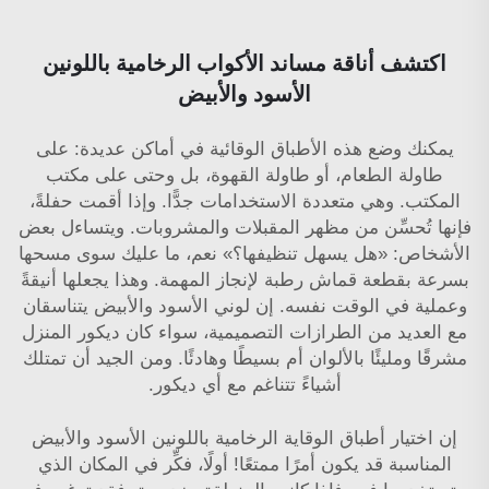
اكتشف أناقة مساند الأكواب الرخامية باللونين
الأسود والأبيض
يمكنك وضع هذه الأطباق الوقائية في أماكن عديدة: على
طاولة الطعام، أو طاولة القهوة، بل وحتى على مكتب
المكتب. وهي متعددة الاستخدامات جدًّا. وإذا أقمت حفلةً،
فإنها تُحسِّن من مظهر المقبلات والمشروبات. ويتساءل بعض
الأشخاص: «هل يسهل تنظيفها؟» نعم، ما عليك سوى مسحها
بسرعة بقطعة قماش رطبة لإنجاز المهمة. وهذا يجعلها أنيقةً
وعملية في الوقت نفسه. إن لوني الأسود والأبيض يتناسقان
مع العديد من الطرازات التصميمية، سواء كان ديكور المنزل
مشرقًا ومليئًا بالألوان أم بسيطًا وهادئًا. ومن الجيد أن تمتلك
أشياءً تتناغم مع أي ديكور.
إن اختيار أطباق الوقاية الرخامية باللونين الأسود والأبيض
المناسبة قد يكون أمرًا ممتعًا! أولًا، فكِّر في المكان الذي