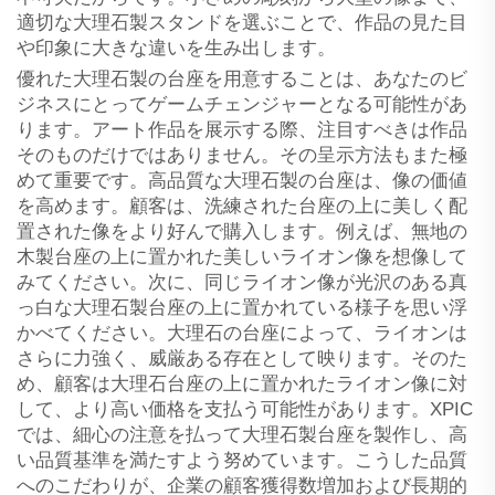
適切な大理石製スタンドを選ぶことで、作品の見た目
や印象に大きな違いを生み出します。
優れた大理石製の台座を用意することは、あなたのビ
ジネスにとってゲームチェンジャーとなる可能性があ
ります。アート作品を展示する際、注目すべきは作品
そのものだけではありません。その呈示方法もまた極
めて重要です。高品質な大理石製の台座は、像の価値
を高めます。顧客は、洗練された台座の上に美しく配
置された像をより好んで購入します。例えば、無地の
木製台座の上に置かれた美しいライオン像を想像して
みてください。次に、同じライオン像が光沢のある真
っ白な大理石製台座の上に置かれている様子を思い浮
かべてください。大理石の台座によって、ライオンは
さらに力強く、威厳ある存在として映ります。そのた
め、顧客は大理石台座の上に置かれたライオン像に対
して、より高い価格を支払う可能性があります。XPIC
では、細心の注意を払って大理石製台座を製作し、高
い品質基準を満たすよう努めています。こうした品質
へのこだわりが、企業の顧客獲得数増加および長期的