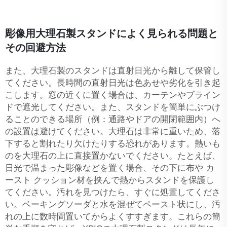
彫像用大理石製スタンドによく見られる問題と
その回避方法
また、大理石製のスタンドは直射日光から離して保管し
てください。長時間の直射日光は色あせや劣化を引き起
こします。窓の近くに置く場合は、カーテンやブライン
ドで遮光してください。また、スタンドを簡単にぶつけ
ることのできる場所（例：通路やドアの開閉範囲内）へ
の設置は避けてください。大理石は非常に重いため、落
下すると割れたり欠けたりする恐れがあります。熱いも
のを大理石の上に直接置かないでください。たとえば、
日光で温まった彫像などを置く場合、その下に布や
カ
ースト
クッション材を挟んで熱からスタンドを保護し
てください。汚れを見つけたら、すぐに処置してくださ
い。ベーキングソーダと水を混ぜてペースト状にし、汚
れの上に数時間置いてからよくすすぎます。これらの簡