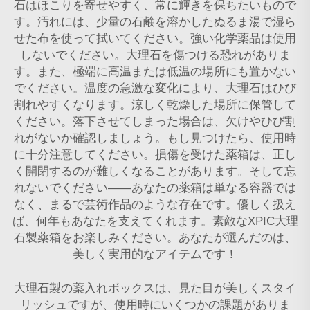
石はほこりを寄せやすく、常に輝きを保ちたいもので
す。汚れには、少量の石鹸を溶かしたぬるま湯で湿ら
せた布を使って拭いてください。強い化学薬品は使用
しないでください。大理石を傷つける恐れがありま
す。また、極端に高温または低温の場所にも置かない
でください。温度の急激な変化により、大理石はひび
割れやすくなります。涼しく乾燥した場所に保管して
ください。落下させてしまった場合は、欠けやひび割
れがないか確認しましょう。もし見つけたら、使用時
に十分注意してください。損傷を受けた薬箱は、正し
く開閉するのが難しくなることがあります。そして忘
れないでください——あなたの薬箱は単なる容器では
なく、まるで芸術作品のような存在です。優しく扱え
ば、何年もあなたを支えてくれます。素敵なXPIC大理
石製薬箱をお楽しみください。あなたが選んだのは、
美しく実用的なアイテムです！
大理石製の薬入れボックスは、見た目が美しくスタイ
リッシュですが、使用時にいくつかの課題がありま