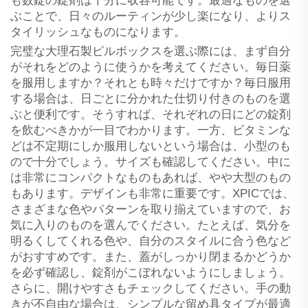
も数錠の錠剤は十分に収容可能です。最適なものを選
ぶことで、日々のルーティンが少し楽になり、よりス
タイリッシュなものになります。
完璧な大理石製ピルボックスを選ぶ際には、まず自分
がそれをどのように使うかを考えてください。毎日薬
を服用しますか？それとも時々だけですか？毎日服用
する場合は、日ごとに分かれた仕切り付きのものを選
ぶと便利です。そうすれば、それぞれの日にどの錠剤
を飲むべきかが一目でわかります。一方、ビタミンな
どは不定期にしか服用しないという場合は、小型のも
ので十分でしょう。サイズも確認してください。中に
は非常にコンパクトなものもあれば、やや大型のもの
もあります。デザインも非常に重要です。XPICでは、
さまざまな色やパターンを取り揃えていますので、お
気に入りのものを選んでください。たとえば、気分を
明るくしてくれる色や、自分のスタイルに合う色など
がおすすめです。また、蓋がしっかり閉まるかどうか
を必ず確認し、錠剤がこぼれないようにしましょう。
さらに、開けやすさもチェックしてください。手の動
きが不自由な場合は、シンプルな留め具タイプが最適