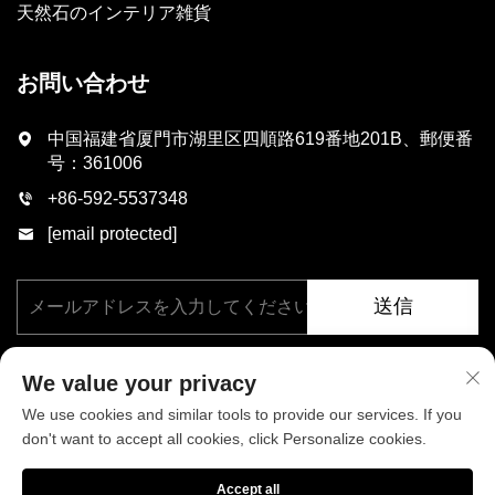
天然石のインテリア雑貨
お問い合わせ
中国福建省厦門市湖里区四順路619番地201B、郵便番
号：361006
+86-592-5537348
[email protected]
送信
We value your privacy
We use cookies and similar tools to provide our services. If you
don't want to accept all cookies, click Personalize cookies.
著作権 © 厦門フェニックス工業有限公司、すべての権利を保有。
Accept all