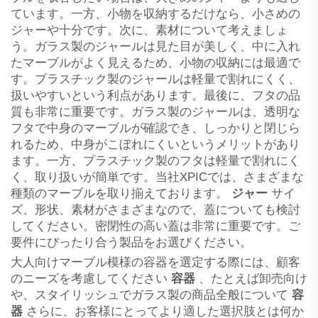
ています。一方、小物を収納するだけなら、小さめの
ジャーや十分です。次に、素材について考えましょ
う。ガラス製のジャールは見た目が美しく、中に入れ
たマーブルがよく見えるため、小物の収納には最適で
す。プラスチック製のジャールは軽量で割れにくく、
扱いやすいという利点があります。最後に、フタの品
質も非常に重要です。ガラス製のジャールは、透明な
フタで中身のマーブルが確認でき、しっかりと閉じら
れるため、中身がこぼれにくいというメリットがあり
ます。一方、プラスチック製のフタは軽量で割れにく
く、取り扱いが簡単です。当社XPICでは、さまざまな
種類のマーブルを取り揃えております。
ジャー
サイ
ズ、形状、素材がさまざまなので、蓋についても検討
してください。密閉性の高い蓋は非常に重要です。ご
要件にぴったり合う製品をお選びください。
大人向けマーブル模様の容器を選定する際には、顧客
のニーズを考慮してください
容器
、たとえば卸売向け
や、スタイリッシュでガラス製の商品全般について
容
器
さらに、お客様にとってより適した選択肢とは何か