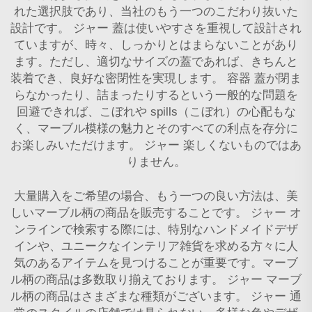
れた選択肢であり、当社のもう一つのこだわり抜いた
設計です。
ジャー
蓋は使いやすさを重視して設計され
ていますが、時々、しっかりとはまらないことがあり
ます。ただし、適切なサイズの蓋であれば、きちんと
装着でき、良好な密閉性を実現します。
容器
蓋が閉ま
らなかったり、詰まったりするという一般的な問題を
回避できれば、こぼれや spills（こぼれ）の心配もな
く、マーブル模様の魅力とそのすべての利点を存分に
お楽しみいただけます。
ジャー
楽しくないものではあ
りません。
大量購入をご希望の場合、もう一つの良い方法は、美
しいマーブル柄の商品を販売することです。
ジャー
オ
ンラインで検索する際には、特別なハンドメイドデザ
インや、ユニークなインテリア雑貨を求める方々に人
気のあるアイテムを見つけることが重要です。マーブ
ル柄の商品は多数取り揃えております。
ジャー
マーブ
ル柄の商品はさまざまな種類がございます。
ジャー
通