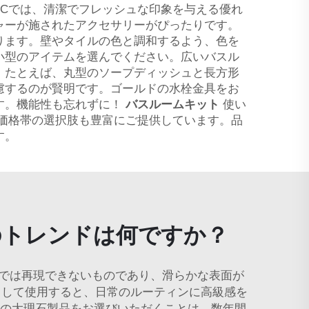
ICでは、清潔でフレッシュな印象を与える優れ
ャーが施されたアクセサリーがぴったりです。
ります。壁やタイルの色と調和するよう、色を
小型のアイテムを選んでください。広いバスル
。たとえば、丸型のソープディッシュと長方形
慮するのが賢明です。ゴールドの水栓金具をお
す。機能性も忘れずに！
バスルームキット
使い
な価格帯の選択肢も豊富にご提供しています。品
す。
のトレンドは何ですか？
では再現できないものであり、滑らかな表面が
として使用すると、日常のルーティンに高級感を
Cの大理石製品をお選びいただくことは、数年間