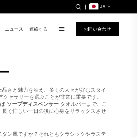
|
JA
ニュース
連絡する
お問い合わせ
ー
上品さと魅力を添え、多くの人々が好むスタイ
製アクセサリーを選ぶことが非常に重要です。
えば
ソープディスペンサー
タオルバーまで、こ
、長く忙しい一日の後に心身をリラックスさせ
モダン風ですか？それともクラシックやラステ