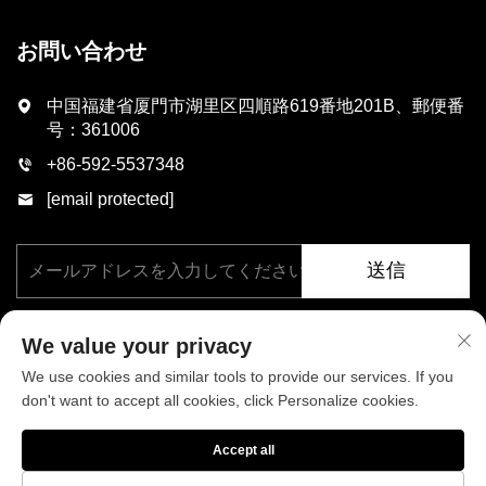
お問い合わせ
中国福建省厦門市湖里区四順路619番地201B、郵便番
号：361006
+86-592-5537348
[email protected]
送信
We value your privacy
We use cookies and similar tools to provide our services. If you
don't want to accept all cookies, click Personalize cookies.
著作権 © 厦門フェニックス工業有限公司、すべての権利を保有。
Accept all
プライバシーポリシー
ブログ