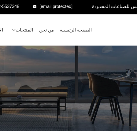
س للصناعات المحدودة
[email protected]
2-5537348
الصفحة الرئيسية
من نحن
المنتجات
ال