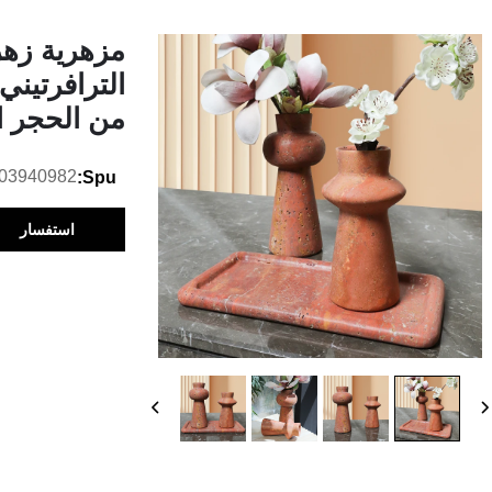
مزهرية زهر
الترافرتيني
من الحجر ا
03940982
Spu:
استفسار