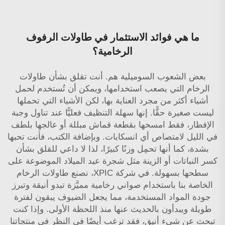
ما هي فوائد الاستثمار في طاولات الرفوف
الرخامية؟
بعض الشعوب السوميلية هم. أنت تقلق بشأن طاولات
الرخام التي يصعب استخدامها، ويمكن أن تُستخدم لحمل
أشياء أكثر من مجرد العناية بها، لكن الأشياء التي تحملها
ليست صغيرة حقًّا. إنها سهلة التنظيف فعليًّا عند تناول وجبة
الإفطار، فقط امسحها بقطعة قماش مبللة أو عالجها بلطف
في الليل لامتصاص أي انسكابات. وبإضافة الكتب، فأنت تحبها
بشدة، كما أنها تحمِل وزنًا كبيرًا، لذا لا داعي للقلق بشأن
كسر النباتات أو الزينة مثل شجرة عيد الميلاد الموضوعة على
سطحها بسهولة. في شركة XPIC، نصنع طاولات الرخام
الخاصة بنا باستخدام صواني رخامية مميَّزة تبدو أنيقة وتبرز
جودة المواد المستخدمة، مما يجعل الضيوف يبقون لفترة
طويلة ويبدأون بالحديث عنها منذ اللحظة الأولى. وإذا كنت
تبحث عن شيء أنيق، فقد ترغب أيضًا في النظر في منتجاتنا