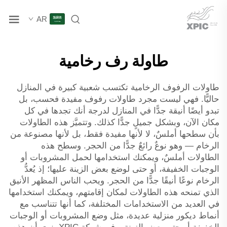
AR
طاولة رف رخامية
طاولات الرفوف الرخامية تكتسب شعبية كبيرة في المنازل
حاليًّا. فهي ليست مجرد طاولات رفوف مفيدة فحسب، بل
تبدو أيضًا أنيقة جدًّا في المنازل لدرجة أنك تجدها في كل
مكان الآن، وبشكل جميلٍ جدًّا كذلك. وتتميَّز هذه الطاولات
بأن سطحها أملسٌ، لا لأنها مفيدة فقط، بل لأنها مصنوعة من
الرخام — وهو نوعٌ رائعٌ جدًّا من الحجر. وسطح هذه
الطاولات أملسٌ، ويمكنك استخدامها لحمل المشروبات أو
الوجبات الخفيفة، أو حتى لوضع بعض الزينة عليها؛ إذ يُعدُّ
الرخام نوعًا أنيقًا جدًّا من الحجر. ويحب الناس المظهر الأنيق
الذي تمنحه هذه الطاولات لمكان إقامتهم، ويمكنك استخدامها
في العديد من الاستخدامات المختلفة، كما أنها تتناسب مع
أنماط ديكور منزلية عديدة، مثل وضع المشروبات أو الوجبات