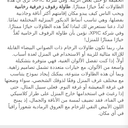
الخفيفة أو حتى بعض الزينة. وفي شركة XPIC، نرى أن هذه
الطاولات تُعدُّ خيارًا ممتازًا.
طاولة رفوف زخرفية رخامية
ويحب الناس كيف يبدو مكان إقامتهم أكثر أناقة وجاذبية
بفضلها، وهي تناسب أنماط الديكور المنزلية المختلفة تمامًا.
لذا، دعنا نستعرض لك لماذا تُعَدُّ هذه الطاولات خيارًا ممتازًا.
وفي شركة XPIC، نؤمن بأن طاولة الرفوف الرخامية تُعَدُّ
خيارًا ممتازًا للمنزل!
مار، ربما تكون طاولات الرخام ذات الصواني البيضاء القابلة
للإزالة مثالية للزينة أو الاستخدام في المنزل لعدة أسباب.
أولاً، إذا كنت تفضل الألوان الغنية، فهي متوفرة بتشكيلة
واسعة من الألوان، مع خيارات متعددة تشمل تصاميم زاهية.
وبما أن هذه الطاولات متنوعة، يمكنك إيجاد نموذج يتناسب
مع مختلف غرف المنزل وفقًا لذوقك الشخصي، سواء وضعتها
في غرفة المعيشة أو غرفة النوم. فعلى سبيل المثال، حتى
إذا رغبتَ في استخدامها خارج المنزل على طراز كلاسيكي
في الفناء، فقد تضيف لمسة من الأناقة والجمال، إذ يمنح
اللون الأبيض النقي للرخام مع العروق الرمادية شعوراً راقياً
في أي مكان.