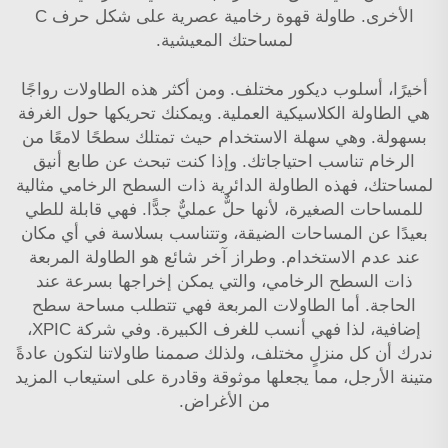
الأخرى.
طاولة قهوة رخامية عصرية على شكل حرف C
لمساحتك المعيشية.
أخيرًا، أسلوب ديكور مختلف. ومن أكثر هذه الطاولات رواجًا
هي الطاولة الكلاسيكية العملية. ويمكنك تحريكها حول الغرفة
بسهولة. وهي سهلة الاستخدام حيث تمتلك سطحًا لامعًا من
الرخام تناسب احتياجاتك. وإذا كنت تبحث عن طابع أنيق
لمساحتك، فهذه الطاولة الدائرية ذات السطح الرخامي مثالية
للمساحات الصغيرة، لأنها حلٌّ عمليٌّ جدًّا. فهي قابلة للطي
بعيدًا عن المساحات الضيقة، وتتناسب بسلاسة في أي مكان
عند عدم الاستخدام. وطراز آخر شائع هو الطاولة المربعة
ذات السطح الرخامي، والتي يمكن إخراجها بسرعة عند
الحاجة. أما الطاولات المربعة فهي تتطلب مساحة سطح
إضافية، لذا فهي أنسب للغرف الكبيرة. وفي شركة XPIC،
ندرك أن كل منزلٍ مختلف، ولذلك صممنا طاولاتنا لتكون عادةً
متينة الأرجل، مما يجعلها موثوقة وقادرة على استيعاب المزيد
من الأغراض.