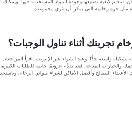
أطباق، لتتعلَّم كيفية تصنيعها وجودة المواد المستخدمة فيها. ويمك
ة مثل
جرة رخامية
التي يمكن أن تثري مجموعتك.
ام تجربتك أثناء تناول الوجبات؟
زلية تشكيلة واسعة جدًّا. وعند الشراء عبر الإنترنت، اقرأ المراجعات
شركة XPIC، واطلب أسعار الجملة والخيارات المتاحة. فقد تقدِّم عروضًا خاصة للطلبات
أعضاء النصائح وأفضل الأماكن لشراء صواني الرخام. وباستخدام 