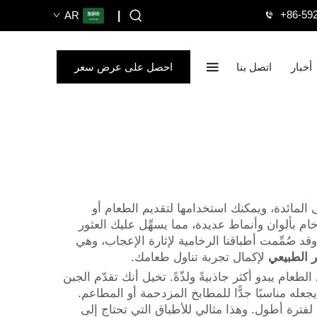
+86-59
AR
|
أخبار
اتصل بنا
احصل على عرض سعر
 المائدة، ويمكنك استخدامها لتقديم الطعام أو
م بألوان وأنماط عديدة، مما يسهِّل عليك العثور
لجمال في أدوات المائدة. وقد صُمِّمت أطباقنا الرخامية لإثارة الإعجاب، وهي
ر الطبيعي
لإكمال تجربة تناول طعامك.
ام يبدو أكثر جاذبيةً ولذّةً. تخيل أنك تقدّم الجبن
يجعله مناسبًا جدًّا للمطابخ المزدحمة أو المطاعم.
فترة أطول. وهذا مثالي للأطباق التي تحتاج إلى