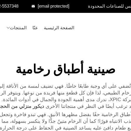
س للصناعات المحدودة
[email protected]
2-5537348
الصفحة الرئيسية
عنّا
المنتجات
صينية أطباق رخامية
 تُضفي على أي وجبة طابعًا خاصًّا. فهي تضيف لمسة من الأناقة إلى
 الطبيعي، لذا فإن كل قطعةٍ منها فريدة من نوعها. ويتوفر الرخا
على طبقٍ يتناغم مع ديكور منزلك أو مطعمك. وفي شركة XPIC، ندرك مدى أهمية الجودة وا
ترغب أيضًا في النظر في منتجاتنا الأخرى
ديكور منزلي من الحج
اق الرخامية حقًا بفضل مظهرها الأنيق. فهي تبدو فاخرة وتجعل الطع
الانتباه فورًا! كما أن الرخام متينٌ جدًّا ولا ينكسر بسهولة، مما 
ع طعام دافئ عليه يساعد الصينية في الحفاظ على درجة الحرارة ل