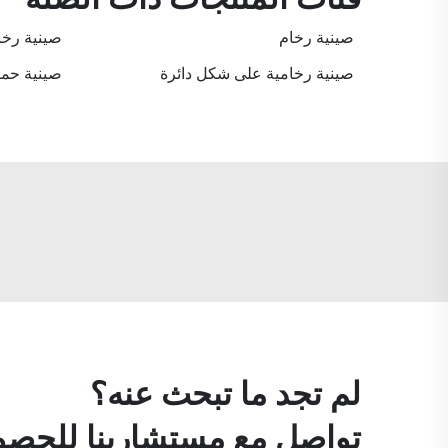
صينية رخام
صينية رخا
صينية رخامية على شكل دائرة
صينية حما
لم تجد ما تبحث عنه؟
تواصل مع مستشارينا للحصول