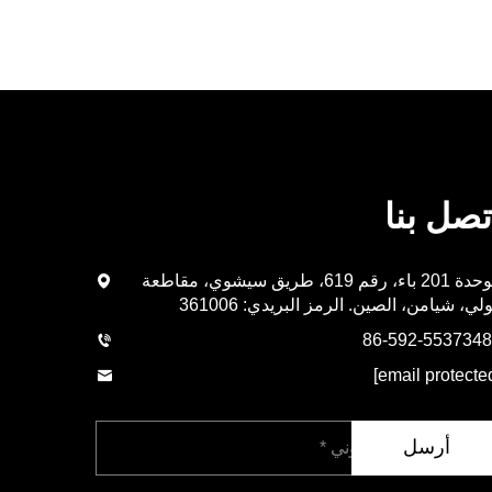
تصل بنا
الوحدة 201 باء، رقم 619، طريق سيشوي، مقاطعة
لي، شيامن، الصين. الرمز البريدي: 361006
أرسل