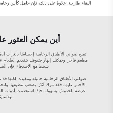
البقاء طازجة. علاوةً على ذلك، فإن
حامل كأس رخام
أين يمكن العثور ع
تمنح صواني الأطباق الرخامية إحساسًا بالتراث أيض
مطعم فاخر. ويمكنك إبهار ضيوفك بتقديم الطعام على
بسيط مع الأصدقاء، فإن الصوا
صواني الأطباق الرخامية جميلة ومفيدة، لكنها قد 
الأحمر عليها، فقد تترك آثارًا يصعب تنظيفها. ول
عرضة للخدوش بسهولة. فإذا استخدمت أدوات المائد
البلاستي