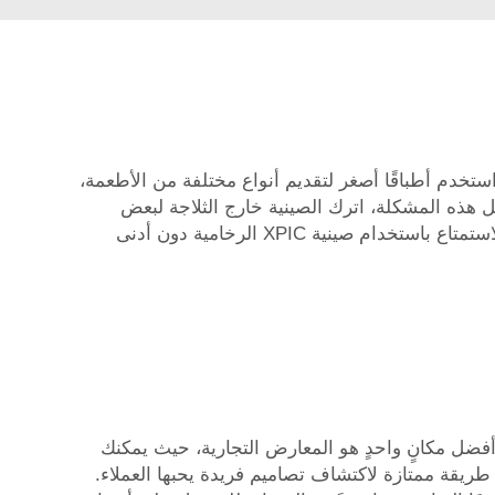
استخدم أطباقًا أصغر لتقديم أنواع مختلفة من الأطعمة،
لحل هذه المشكلة، اترك الصينية خارج الثلاجة لبعض
الوقت قبل وضع الطعام عليها، وبهذه الطريقة يبقى الطعام عند درجة حرارة مُرضية. وباتباع هذه النصائح بعناية، يمكنك الاستمتاع باستخدام صينية XPIC الرخامية دون أدنى
وأفضل مكانٍ واحدٍ هو المعارض التجارية، حيث يمكنك
طريقة ممتازة لاكتشاف تصاميم فريدة يحبها العملاء.