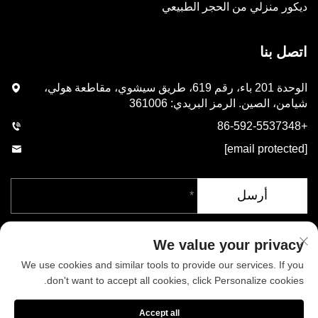
ديكور منزلي من الحجر الطبيعي
اتصل بنا
الوحدة 201 باء، رقم 619، طريق سيشوي، مقاطعة هولي،
شيامن، الصين. الرمز البريدي: 361006
+86-592-5537348
[email protected]
أرسل
We value your privacy
We use cookies and similar tools to provide our services. If you
don't want to accept all cookies, click Personalize cookies.
حقوق الطبع والنشر © شركة شيامن فينيكس للصناعات المحدودة. جميع
Accept all