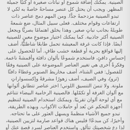
الصينية. يمكنك إضافة شموع أو نباتات صغيرة أو كتبًا جميلة
المظهر. ويجب أن يحتل كل عنصر مساحةً خاصةً به لكي لا
تبدو الصينية مزدحمةً جدًّا. ومن المهم دمج عناصر ذات
ارتفاعات وقوام مختلف. فعلى سبيل المثال، ضع شمعةً
طويلةً بجانب نباتٍ صغير. وهذا يخلق اهتمامًا بصريًّا ويجعل
الصينية أكثر جاذبية. كما يمكنك اختيار موضوعٍ معينٍ للصينية
أيضًا. فإذا كانت غرفة المعيشة تحمل طابعًا شاطئيًّا، أضف
إليها قواقع بحرية أو قطعة خشب طافٍ. أما للحصول على
إحساسٍ دافئٍ، فاستخدم شموعًا بألوان دافئة وأقمشةً ناعمة.
وفكرةٌ أخرى هي تغيير العناصر الموضوعة على الصينية وفقًا
للفصول: ففي الشتاء، أضف مخاريط الصنوبر وغطاءً دافئًا
(ثرو)، وفي الصيف، أضف زهورًا مشرقةً وإكسسواراتٍ
ملونة. ولا تنسَ التنسيق اللوني! اختر عناصر تتطابق ألوانها
مع ألوان الغرفة أو تكمّلها. فالصينية الرخامية البيضاء تتناغم
مع أي لوحة ألوان تقريبًا. ويمكنك استخدام الصينية لتنظيم
أجهزة التحكم عن بُعد أو حاملات الأكواب. وبهذه الطريقة،
تبدو جميع الأشياء منظمةً ويسهل العثور على ما تحتاجه.
وأخيرًا، كن مبدعًا! فليس هناك قواعد صارمة لتزيين الصينية،
لذا دع شخصيتك تتألق. واستخدم العناصر لسرد قصةٍ عنك أو