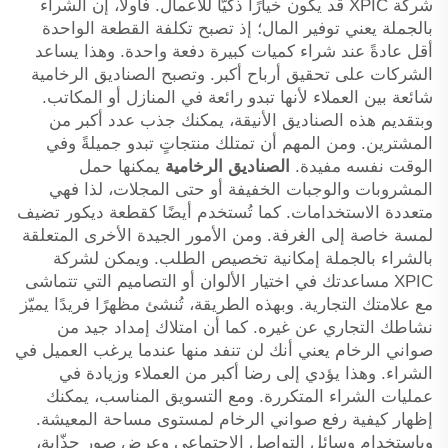
شركة XPIC قد يكون خيارًا ذكيًّا للأعمال. فأولًا، إن الشراء
بالجملة يعني توفير المال؛ إذ تصبح تكلفة القطعة الواحدة
أقل عادةً عند شراء كميات كبيرة دفعة واحدة. وهذا يساعد
الشركات على تحقيق أرباح أكبر. وتصبح الصناديق الرخامية
شائعة بين العملاء لأنها تبدو رائعة في المنازل أو المكاتب.
وبتقديم هذه الصناديق الأنيقة، يمكنك جذب عدد أكبر من
المشترين. ومن المهم أن تمتلك منتجاتٍ تبدو جميلةً وفي
الوقت نفسه مفيدة.
الصناديق الرخامية
يمكنها حمل
المشروبات والوجبات الخفيفة أو حتى المجلات، لذا فهي
متعددة الاستخدامات. كما تُستخدم أيضًا كقطعة ديكور تضيف
لمسة خاصة إلى الغرفة. ومن الأمور الجيدة الأخرى المتعلقة
بالشراء بالجملة إمكانية تخصيص الطلب. ويمكن لشركة
XPIC مساعدتك في اختيار الألوان أو التصاميم التي تتماشى
مع علامتك التجارية. وبهذه الطريقة، تُنشئ مظهرًا فريدًا يميّز
نشاطك التجاري عن غيره. كما أن امتلاك إمداد جيد من
صواني الرخام يعني أنك لن تنفد منها عندما يرغب العميل في
الشراء. وهذا يؤدي إلى رضا أكبر من العملاء وزيادة في
عمليات الشراء المتكررة. ومع التسويق المناسب، يمكنك
إظهار كيفية رفع صواني الرخام لمستوى مساحة المعيشة.
وباستخدام وسائل التواصل الاجتماعي وعرض صور جذّابة،