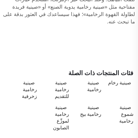
مفتاحية مثل «صينية رخامية يدوية الصنع» أو «صينية فريدة
لطاولة القهوة الرخامية»؛ فهذا سيساعدك في العثور بدقة على
ما تبحث عنه.
فئات المنتجات ذات الصلة
صينية رخام
صينية
صينية
صينية
رخامية
رخامية
رخامية
للتقديم
زخرفية
صينية
صينية
صينية
شموع
رخامية بيج
رخامية
رخامية
لموزِّع
الصابون