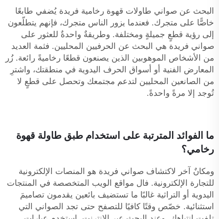
البحث عن صواني طاولات قهوة رخامية فريدة يُضفي طابعًا
خاصًّا على متجرك. فعندما يزور الناس متجرك، فإنهم يتطلّعون
إلى رؤية قطعٍ جميلةٍ ومختلفة. وطريقةٌ واحدةٌ للعثور على
صواني فريدة هي البحث عن الحرفيين المحليين. فثمة العديد
من الأشخاص الموهوبين الذين يصنعون قطعًا رخاميةً رائعة. زُر
المعارض الفنية أو أسواق الحرف اليدوية في منطقتك، واشترِ
من الصانعين المحليين لتدعم مجتمعك وتحصل على قطعٍ لا
تُوجد إلا مرةً واحدةً.
ما الفوائد المترتبة على استخدام طبق طاولة قهوة
رخامي؟
ومكانٌ آخر لاكتشاف صواني فريدة هو المنصات الإلكترونية
للتجارة الإلكترونية. فال مواقع الويب المتخصصة في المنتجات
اليدوية أو التراثية غالبًا ما تستضيف بائعين يقدمون تصاميمَ
استثنائية. خصّص وقتًا كافيًا للتصفح حتى تجد الصواني التي
تلفت انتباهك. وعند البحث عبر الإنترنت، استخدم عبارات