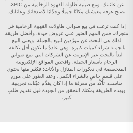
عن عائلتك. ومع صينية طاولة القهوة الرخامية من XPIC،
تصبح غرفة معيشتك مكانًا جميلًا وجذّابًا لأصدقائك وعائلتك.
إذا كنت ترغب في بيع صواني طاولات القهوة الرخامية في
متجرك، فمن المهم العثور على عروض جيدة. وأفضل طريقة
لذلك هي البحث عن مورِّدين للبيع بالجملة. ويعني البيع
بالجملة شراء كميات كبيرة، وهي عادةً ما تكون أقل تكلفة.
ابدأ بالبحث عبر الإنترنت عن الشركات التي تبيع صواني
الرخام بأسعار الجملة. وافحص المواقع الإلكترونية
المتخصصة في ديكورات المنازل والأثاث؛ فكثير منها يحتوي
على قسمٍ خاصٍ بالشراء الكمي. وعند العثور على موردٍ
مناسب، تأكَّد من معرفة ما إذا كان يقدِّم عيِّنات تجريبية.
وبهذه الطريقة يمكنك التحقق من الجودة قبل تقديم طلبٍ
كبير.