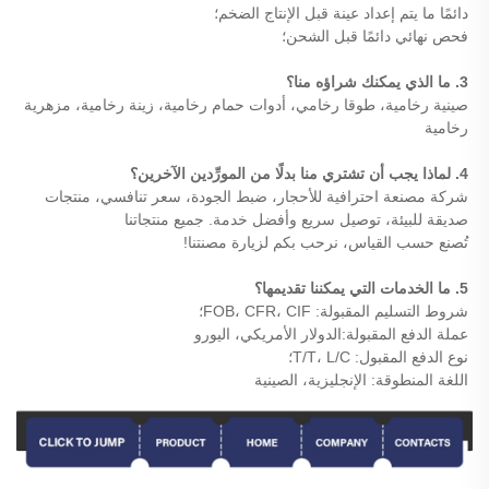
دائمًا ما يتم إعداد عينة قبل الإنتاج الضخم؛
فحص نهائي دائمًا قبل الشحن؛
3. ما الذي يمكنك شراؤه منا؟
صينية رخامية، طوقا رخامي، أدوات حمام رخامية، زينة رخامية، مزهرية
رخامية
4. لماذا يجب أن تشتري منا بدلًا من المورِّدين الآخرين؟
شركة مصنعة احترافية للأحجار، ضبط الجودة، سعر تنافسي، منتجات
صديقة للبيئة، توصيل سريع وأفضل خدمة. جميع منتجاتنا
تُصنع حسب القياس، نرحب بكم لزيارة مصنتنا!
5. ما الخدمات التي يمكننا تقديمها؟
شروط التسليم المقبولة: FOB، CFR، CIF؛
عملة الدفع المقبولة:الدولار الأمريكي، اليورو
نوع الدفع المقبول: T/T، L/C؛
اللغة المنطوقة: الإنجليزية، الصينية