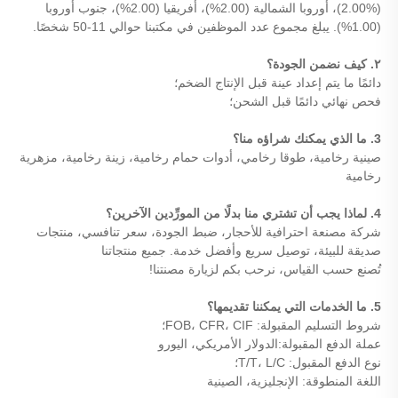
(2.00%)، أوروبا الشمالية (2.00%)، أفريقيا (2.00%)، جنوب أوروبا
(1.00%). يبلغ مجموع عدد الموظفين في مكتبنا حوالي 11-50 شخصًا.
٢. كيف نضمن الجودة؟
دائمًا ما يتم إعداد عينة قبل الإنتاج الضخم؛
فحص نهائي دائمًا قبل الشحن؛
3. ما الذي يمكنك شراؤه منا؟
صينية رخامية، طوقا رخامي، أدوات حمام رخامية، زينة رخامية، مزهرية
رخامية
4. لماذا يجب أن تشتري منا بدلًا من المورِّدين الآخرين؟
شركة مصنعة احترافية للأحجار، ضبط الجودة، سعر تنافسي، منتجات
صديقة للبيئة، توصيل سريع وأفضل خدمة. جميع منتجاتنا
تُصنع حسب القياس، نرحب بكم لزيارة مصنتنا!
5. ما الخدمات التي يمكننا تقديمها؟
شروط التسليم المقبولة: FOB، CFR، CIF؛
عملة الدفع المقبولة:الدولار الأمريكي، اليورو
نوع الدفع المقبول: T/T، L/C؛
اللغة المنطوقة: الإنجليزية، الصينية