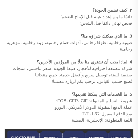
٢. كيف نضمن الجودة؟
دائمًا ما يتم إعداد عينة قبل الإنتاج الضخم؛
فحص نهائي دائمًا قبل الشحن؛
3. ما الذي يمكنك شراؤه منا؟
صينية رخامية، طوقا رخامي، أدوات حمام رخامية، زينة رخامية، مزهرية
رخامية
4. لماذا يجب أن تشتري منا بدلًا من المورِّدين الآخرين؟
شركة مصنعة احترافية للأحجار، ضبط الجودة، سعر تنافسي، منتجات
صديقة للبيئة، توصيل سريع وأفضل خدمة. جميع منتجاتنا
تُصنع حسب القياس، نرحب بكم لزيارة مصنتنا!
5. ما الخدمات التي يمكننا تقديمها؟
شروط التسليم المقبولة: FOB، CFR، CIF؛
عملة الدفع المقبولة:الدولار الأمريكي، اليورو
نوع الدفع المقبول: T/T، L/C؛
اللغة المنطوقة: الإنجليزية، الصينية