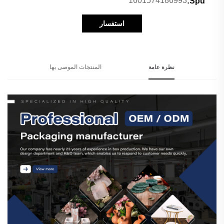
1601574186993
Spu:
استفسار
نظرة عامة
المنتجات الموصى بها