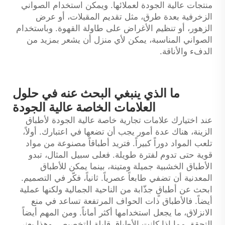
منتجات عالية الجودة لعملائها. ويمكن استخدام الصواني
الزخرفية بعدة طرق، مثل تقديم المقبلات، أو عرض
الزهور، أو تنظيم الأغراض على طاولة القهوة. وباستخدام
الصواني المناسبة، يمكن لأي منزل أن يشعر بمزيد من
الدفء والأناقة.
ما الذي ينبغي البحث عنه في حلول
العلامات الخاصة عالية الجودة
عند اختيارك علامات تجارية خاصة عالية الجودة لأطباق
الزينة، هناك عدة أمور يجب أن تضعها في اعتبارك. أولاً،
تلعب المواد دوراً كبيراً. فتريد أطباقاً مصنوعة من مواد
قوية حتى تدوم لفترة طويلة. فعلى سبيل المثال، تبدو
الأطباق الخشبية جميلة ومتينة، بينما يمكن للأطباق
المعدنية أن تضفي طابعاً عصرياً. ثانياً، فكّر في التصميم.
ابحث عن أطباقٍ جذّابة من الناحية الجمالية ولكنها عملية
أيضاً. فالأطباق ذات الحواف المرتفعة تساعد في منع
الانزلاق، ما يجعل استخدامها أكثر أماناً. ومن المهم أيضاً
التحقق مما إذا كانت الأطباق قابلة للتخصيص. وهذا يعني