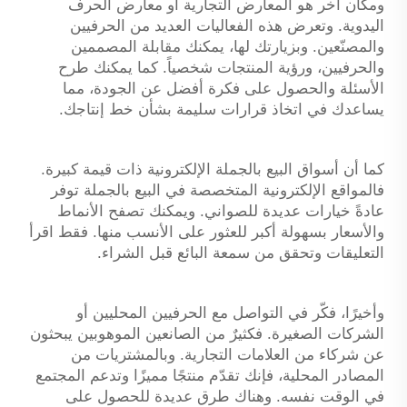
ومكان آخر هو المعارض التجارية أو معارض الحرف
اليدوية. وتعرض هذه الفعاليات العديد من الحرفيين
والمصنّعين. وبزيارتك لها، يمكنك مقابلة المصممين
والحرفيين، ورؤية المنتجات شخصياً. كما يمكنك طرح
الأسئلة والحصول على فكرة أفضل عن الجودة، مما
يساعدك في اتخاذ قرارات سليمة بشأن خط إنتاجك.
كما أن أسواق البيع بالجملة الإلكترونية ذات قيمة كبيرة.
فالمواقع الإلكترونية المتخصصة في البيع بالجملة توفر
عادةً خيارات عديدة للصواني. ويمكنك تصفح الأنماط
والأسعار بسهولة أكبر للعثور على الأنسب منها. فقط اقرأ
التعليقات وتحقق من سمعة البائع قبل الشراء.
وأخيرًا، فكّر في التواصل مع الحرفيين المحليين أو
الشركات الصغيرة. فكثيرٌ من الصانعين الموهوبين يبحثون
عن شركاء من العلامات التجارية. وبالمشتريات من
المصادر المحلية، فإنك تقدّم منتجًا مميزًا وتدعم المجتمع
في الوقت نفسه. وهناك طرق عديدة للحصول على