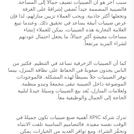
سبب آخر هو أن الصينيات تضيف جمالاً إلى المساحة.
فالصينية المصممة جيداً تُضفي إشراقةً على الغرفة
وتجعلها أكثر جاذبية. ويحب العملاء تزيين منازلهم، لذا فإن
عرض صينيات أنيقة يساعد في تحقيق ذلك. وعندما تبيع
العلامة التجارية هذه الصينيات، يمكن للعملاء إنشاء
مساحات معيشةٍ أكثر جمالاً، ما يجعل احتمال عودتهم
لشراء المزيد مرتفعاً.
كما أن الصينيات الزخرفية تساعد في التنظيم. فكثير من
الناس يجدون صعوبةً في الحفاظ على نظافة المنزل، بينما
توفر الصينيات حلاً بسيطاً لهذه المشكلة. فالموجودات
الموضوعة داخل الصينية تبقى مجمعةً وتبدو منظمة.
ولعلامات المنازل، يُعد بيع الصينيات وسيلةً جيدةً لتلبية
الحاجة إلى الجمال والوظيفية معاً.
تدرك شركة XPIC أهمية صنع صينيات تكون جميلةً في
الوقت نفسه مفيدة. فالتصاميم المناسبة تلفت الانتباه
وتحفّز الشراء. ومع توافر العديد من الخيارات، يمكن