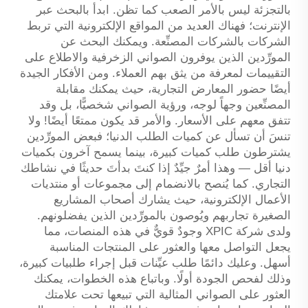
بالتجزئة ليس بالأمر الصعب كما تظن. ابدأ بالبحث عبر
الإنترنت؛ فهناك العديد من المواقع الإلكترونية التي تربط
الشركات بالشركات المصنِّعة. ويمكنك البحث عن
المورِّدين الذين يوفرون الصواني الزخرفية والاطلاع على
التقييمات لمعرفة من يثق بهم العملاء. ومن الأفكار الجيدة
أيضًا حضور المعارض التجارية، حيث يمكنك مقابلة
المصنِّعين وجهاً لوجه، ورؤية الصواني شخصيًّا، بل وقد
تتفق معهم على الأسعار. والأمر قد يكون ممتعًا أيضًا! ولا
تنسَ أن تسأل عن كميات الطلب الدنيا؛ فبعض المورِّدين
يشترطون طلب كميات كبيرة، بينما يسمح آخرون بكميات
دنيا أقل — وهذا أمرٌ جيِّدٌ إذا كنتَ بدأتَ حديثًا في نشاطك
التجاري. كما يُنصح بالانضمام إلى مجموعات أو منتديات
الأعمال الإلكترونية، حيث يشارك أصحاب المشاريع
الصغيرة تجاربهم ويُوصون بالمورِّدين الذين يفضلونهم.
ولدى شركة XPIC وجودٌ قويٌّ في هذه المنصات، مما
يجعل التواصل معها والعثور على المنتجات المناسبة
أسهل. وعليك دائمًا طلب عيِّنات قبل إجراء طلبيات كبيرة،
وذلك لفحص الجودة أولًا. وباتباع هذه الخطوات، يمكنك
العثور على الصواني المثالية التي تبيعها تحت علامتك