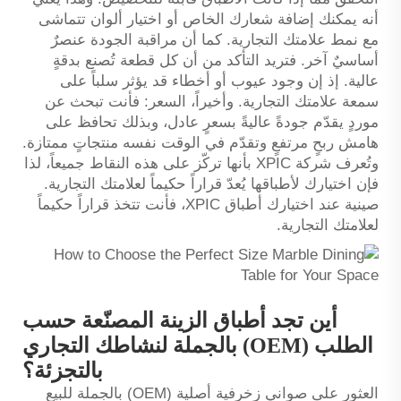
أنه يمكنك إضافة شعارك الخاص أو اختيار ألوان تتماشى
مع نمط علامتك التجارية. كما أن مراقبة الجودة عنصرٌ
أساسيٌ آخر. فتريد التأكد من أن كل قطعة تُصنع بدقةٍ
عالية. إذ إن وجود عيوب أو أخطاء قد يؤثر سلباً على
سمعة علامتك التجارية. وأخيراً، السعر: فأنت تبحث عن
موردٍ يقدّم جودةً عاليةً بسعرٍ عادل، وبذلك تحافظ على
هامش ربحٍ مرتفعٍ وتقدّم في الوقت نفسه منتجاتٍ ممتازة.
وتُعرف شركة XPIC بأنها تركّز على هذه النقاط جميعاً، لذا
فإن اختيارك لأطباقها يُعدّ قراراً حكيماً لعلامتك التجارية.
صينية
عند اختيارك أطباق XPIC، فأنت تتخذ قراراً حكيماً
لعلامتك التجارية.
أين تجد أطباق الزينة المصنّعة حسب
الطلب (OEM) بالجملة لنشاطك التجاري
بالتجزئة؟
العثور على صواني زخرفية أصلية (OEM) بالجملة للبيع