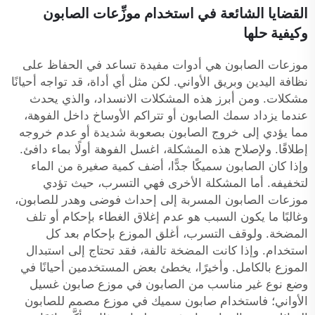
القضايا الشائعة في استخدام موزِّعات الصابون
وكيفية حلها
موزعات الصابون هي أدوات مفيدة تساعد في الحفاظ على
نظافة اليدين وبريق الأواني. لكن مثل أي أداة، قد تواجه أحيانًا
مشكلات. ومن أبرز هذه المشكلات الانسداد، والذي يحدث
عندما يزداد سمك الصابون أو تتراكم الأوساخ داخل الفوهة،
مما يؤدي إلى خروج الصابون بصعوبة شديدة أو عدم خروجه
إطلاقًا. ولإصلاح هذه المشكلة، اغسل الفوهة أولًا بماء دافئ.
وإذا كان الصابون سميكًا جدًّا، أضف كمية صغيرة من الماء
لتخفيفه. أما المشكلة الأخرى فهي التسرب، حيث تؤدي
موزعات الصابون المسربة إلى إحداث فوضى وهدر للصابون،
وغالبًا ما يكون السبب هو عدم إغلاق الغطاء بإحكام أو تلف
المضخة. ولوقف التسرب، أغلق الموزع بإحكام بعد كل
استخدام. وإذا كانت المضخة تالفة، فقد تحتاج إلى استبدال
الموزع بالكامل. وأخيرًا، يخطئ بعض المستخدمين أحيانًا في
وضع نوع غير مناسب من الصابون في موزع صابون غسيل
الأواني؛ فاستخدام صابون سميك في موزع مصمم للصابون