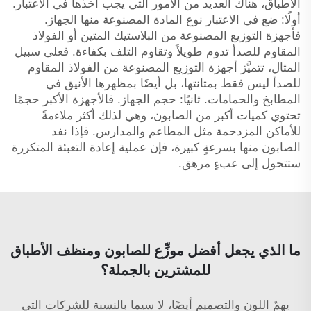
الأطباق، هناك العديد من الأمور التي يجب أخذها في الاعتبار.
أولًا: ضع في الاعتبار نوع المادة المصنوعة منها الجهاز.
فأجهزة التوزيع المصنوعة من البلاستيك المتين أو الفولاذ
المقاوم للصدأ تدوم طويلاً وتقاوم التلف بكفاءة. فعلى سبيل
المثال، تتميَّز أجهزة التوزيع المصنوعة من الفولاذ المقاوم
للصدأ ليس فقط بمتانتها، بل أيضًا بمظهرها الأنيق في
المطابخ والحمامات. ثانيًا: حجم الجهاز. فالأجهزة الأكبر حجمًا
تحتوي كميات أكبر من الصابون، وهي لذلك أكثر ملاءمةً
للأماكن المزدحمة مثل المطاعم والمدارس. فإذا نفد
الصابون منها بسرعةٍ كبيرة، فإن عملية إعادة التعبئة المتكررة
ستتحول إلى عبءٍ مرهق.
ما الذي يجعل أفضل موزِّع للصابون ومنظف الأطباق
للمشترين بالجملة؟
يهمّ اللون والتصميم أيضًا، لا سيما بالنسبة للشركات التي