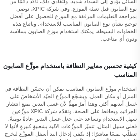
السائل يؤدي إلى انسداد شديد. ولتفادي ذلك، تأكَّد دائمًا من
نوع الصابون قبل تعبئة الموزع. وفي شركة XPIC، نوصي
بمراجعة التعليمات المرفقة مع الموزع للحصول على أفضل
توجيهٍ بشأن نوع الصابون المناسب للاستخدام. وباتباع هذه
الخطوات البسيطة، يمكنك استخدام موزع الصابون بسلاسة
ودون أي متاعب.
كيفية تحسين معايير النظافة باستخدام موزِّع الصابون
المناسب
استخدام موزِّع الصابون المناسب يمكن أن يحسّن النظافة في
المنزل أو مكان العمل. ويشجّع الموزِّع الجيّد الأشخاصَ على
غسل أيديهم أكثر. وهذا أمرٌ مهمٌّ لأن غسل اليدين يمنع انتشار
الجراثيم ويحافظ على الصحة. وتقدّم شركة XPIC موزِّعين
سهل الاستخدام وتساعد على جعل غسل اليدين عادةً يوميةً.
فعلى سبيل المثال، تتميّز الموزِّعات الآلية بشعبيةٍ كبيرةٍ لأنها لا
تتطلّب لمسًا مباشرًا؛ إذ يكفي إدخال اليد أسفل الموزِّع ليخرج