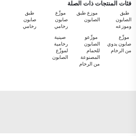
فئات المنتجات ذات الصلة
طبق
موزع طبق
موزِّع
طبق
الصابون
الصابون
صابون
صابون
وموزعه
رخامي
رخامي
موزِّع
موزِّعو
صينية
صابون يدوي
الصابون
رخامية
من الرخام
للحمام
لموزِّع
المصنوعة
الصابون
من الرخام