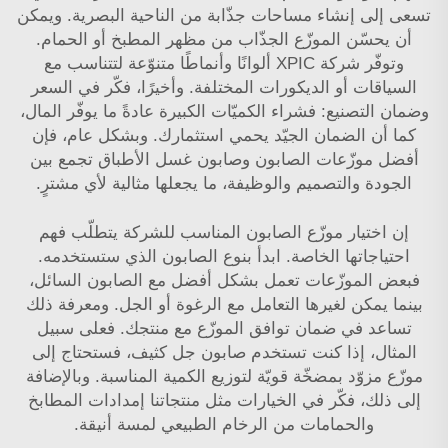
تسعى إلى إنشاء مساحات جذّابة من الناحية البصرية. ويمكن
أن يحسّن الموزّع الجذّاب من مظهر المطبخ أو الحمام.
وتوفّر شركة XPIC ألوانًا وأنماطًا متنوّعة لتتناسب مع
السياقات أو الديكورات المختلفة. وأخيرًا، فكّر في السعر
وضمان التصنيع: فشراء الكميّات الكبيرة عادةً ما يوفّر المال،
كما أن الضمان الجيّد يحمي استثمارك. وبشكل عام، فإن
أفضل موزّعات الصابون وصابون غسل الأطباق تجمع بين
الجودة والتصميم والوظيفة، ما يجعلها مثالية لأي مشترٍ.
إن اختيار موزّع الصابون المناسب للشركة يتطلّب فهم
احتياجاتها الخاصة. ابدأ بنوع الصابون الذي ستستخدمه.
فبعض الموزّعات تعمل بشكل أفضل مع الصابون السائل،
بينما يمكن لغيرها التعامل مع الرغوة أو الجل. ومعرفة ذلك
تساعد في ضمان توافق الموزّع مع منتجك. فعلى سبيل
المثال، إذا كنت تستخدم صابون جل كثيف، فستحتاج إلى
موزّع مزوّد بمضخّة قويّة لتوزيع الكمية المناسبة. وبالإضافة
إلى ذلك، فكّر في الخيارات مثل منتجاتنا
إمدادات المطابخ
والحمامات من الرخام الطبيعي
لمسة أنيقة.