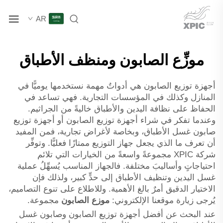
AR
موزِّع الصابون ومنظف الأطباق
أجهزة توزيع الصابون هي أدواتٌ مهمة نستخدمها يوميًّا في
المنازل وكذلك في المؤسسات التجارية. فهي تساعد في
الحفاظ على نظافة اليدين والأطباق خاليةً من الجراثيم.
وعندما تفكر في شراء أجهزة توزيع الصابون أو أجهزة توزيع
صابون غسل الأطباق، وبخاصة لأغراض تجارية، فمن المفيد
أن تعرف ما الذي يجعل جهاز التوزيع ممتازًا فعليًّا. وتوفِّر
شركة XPIC مجموعةً واسعةً من الخيارات التي تلائم
احتياجاتٍ وأساليبَ مختلفة. فالجهاز المناسب يُسهِّلُ عملية
غسل اليدين وتنظيف الأطباق إلى حدٍّ كبير، ولذلك فإن
الاختيار الدقيق أمرٌ بالغ الأهمية. وللاطلاع على تنوع التصاميم،
يُرجى زيارة موقعنا الإلكتروني:
موزع الصابون
مجموعة.
عند البحث عن أفضل أجهزة توزيع الصابون وصابون غسل