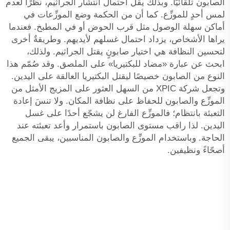
الصابون تلقائيًّا. وبذلك يقلّ احتمال انتشار الجراثيم، نظرًا لعدم
لمس أحدٍ للموزِّع. كما أن من الحكمة وضع الموزِّعات في
أماكن سهلة الوصول مثل قرب الحوض أو في المطبخ. فعندما
يراها الأشخاص، يزداد احتمال غسلهم لأيديهم. وطريقةٌ أخرى
لتحسين النظافة هي اختيار صابونٍ يقتل الجراثيم. ولذلك،
ابحث عن عبارة «مضاد للبكتيريا» على الملصق. وقد صُمّم هذا
النوع من الصابون خصيصًا ليقتل البكتيريا العالقة على اليدين.
وتجعل شركة XPIC من السهل العثور على المزيج الأمثل من
الموزِّع والصابون للحفاظ على نظافة المكان. ولا تنسَ إعادة
التعبئة بانتظام؛ فالموزِّع الفارغ لن يشجّع أحدًا على غسل
اليدين. لذا راقب مستوى الصابون باستمرار وأعد تعبئته عند
الحاجة. وباستخدام الموزِّع والصابون المناسبين، يبقى الجميع
أصحّاءً ونظيفين.