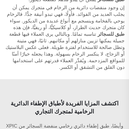
إن وجود منفضات دائرية من الرخام في متجرك يمكن أن
يجلب العديد من الفوائد. فأولًا، فهي تبدو أنيقة جدًّا. فالرخام
يوحي بالفخامة وينسجم مع أنواع عديدة من الديكور. سواء
كان متجرك حديث الطراز، أو كلاسيكيًّا، أو ريفيًّا، فإن هذه
طبق للسجائر
تناسبه تمامًا. وبالتالي يرى العملاء فيها قطعة
جميلة يمكنها تزيين منازلهم أو مكاتبهم. ثانيًا، فهي متينة
وتظل صالحة للاستخدام لفترة طويلة. فعلى عكس البلاستيك
أو الزجاج، لا ينكسر الرخام بسهولة. وهذا يجعله خيارًا آمنًا
للمواقع المزدحمة. ويُقدِّر العملاء قدرتهم على استخدامها
دون القلق من التشقق أو الكسر.
اكتشف المزايا الفريدة لأطباق الإطفاء الدائرية
الرخامية لمتجرك التجاري
وأيضًا، طبق إطفاء دائري رخامي
منفضة السجائر
من XPIC