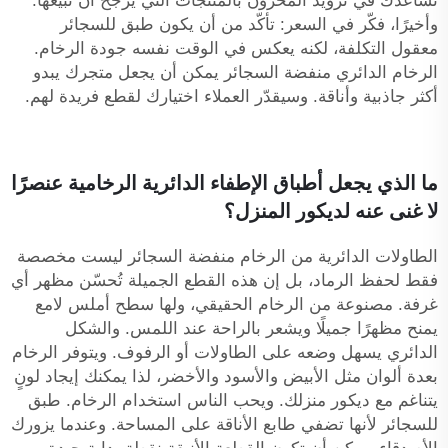
تساعدك في تزويد المخزون بالمنتجات التي يُرجّح أن تبيعها.
وأخيرًا، فكّر في السعر: تأكّد من أن يكون
طبق للسجائر
معقول التكلفة، لكنه يعكس في الوقت نفسه جودة الرخام.
الرخام الدائري
منفضة السجائر
يمكن أن يجعل متجرك يبدو
أكثر جاذبية وأناقة. وسيقدّر العملاء اختيارك لقطع فريدة لهم.
ما الذي يجعل أطباق الإطفاء الدائرية الرخامية عنصرًا
لا غنى عنه لديكور المنزل؟
الطاولات الدائرية من الرخام
منفضة السجائر
ليست مخصصة
فقط لحفظ الرماد، بل إن هذه القطع الجميلة تُحسّن مظهر أي
غرفة. مصنوعة من الرخام الحقيقي، ولها سطح أملس لامع
يمنح مظهرًا جميلًا ويشعر بالراحة عند اللمس. والشكل
الدائري يسهل وضعه على الطاولات أو الرفوف. ويتوفر الرخام
بعدة ألوان مثل الأبيض والأسود والأخضر، لذا يمكنك إيجاد لونٍ
يتناغم مع ديكور منزلك. ويحب الناس استخدام الرخام.
طبق
للسجائر
لأنها تضفي طابع الأناقة على المساحة. وعندما يزورك