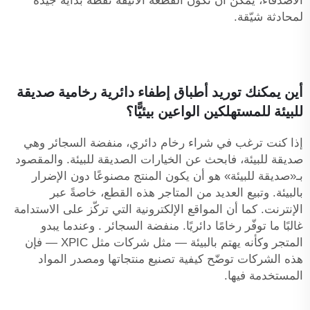
الأصدقاء، يمكن أن تكون القطعة الأنيقة نقطة بداية جيدة
لمحادثة شيّقة.
أين يمكنك توريد أطباق إطفاء دائرية رخامية صديقة
للبيئة للمستهلكين الواعين بيئيًّا؟
إذا كنت ترغب في شراء رخام دائري،
منفضة السجائر
وهي
صديقة للبيئة، فابحث عن الخيارات الصديقة للبيئة. والمقصود
بـ«صديقة للبيئة» هو أن يكون المنتج مصنوعًا دون الإضرار
بالبيئة. وتبيع العديد من المتاجر هذه القطع، خاصةً عبر
الإنترنت. كما أن المواقع الإلكترونية التي تركّز على الاستدامة
غالبًا ما توفّر رخامًا دائريًا.
منفضة السجائر
. وعندما يبدو
المتجر وكأنه يهتم بالبيئة — مثل شركات مثل XPIC — فإن
هذه الشركات توضّح كيفية تصنيع منتجاتها ومصدر المواد
المستخدمة فيها.