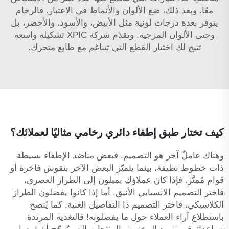
معًا. وبعد ذلك، ضع الألوان والأنماط في الاعتبار. فالرخام
يتوفر بعدة درجات لونية مثل الأبيض، والأسود، والأخضر، بل
وحتى الألوان المزجية. وتقدّم شركة XPIC تشكيلة واسعة
تتيح لك اختيار القطع التي تتناغم مع طابع متجرك.
كيف تختار طبق إطفاء دائري رخامي مثاليًا لعملائك؟
وهناك عاملٌ آخر هو التصميم. فبعض مناضد الإطفاء بسيطة
ذات خطوط نظيفة، بينما يتميّز البعض الآخر بنقوش فاخرة أو
قوام مُميَّز. فإذا كان عملاؤك يميلون إلى الطراز العصري،
فاختر التصميم الانسيابي الأنيق. أما إذا كانوا يفضلون الطراز
الكلاسيكي، فاختر التصميم ذا التفاصيل الغنية. كما يُنصح
باستطلاع آراء العملاء حول ما يفضلونه! فالتغذية المرتدة