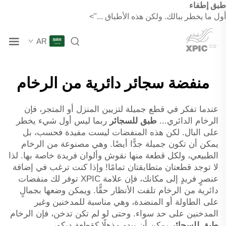
طبق إطفاء
أول ما يخطر ببالك. ولكن هذه الأطباق ...">
AR
منفضة سجائر دائرية من الرخام
عندما تفكر في قطع جميلة لتزيين المنزل أو المتجر، فإن
الرخام الدائري...
طبق للسجائر
ربما ليس أول شيء يخطر
على البال. لكن هذه المنفضات ليست مفيدة فحسب، بل
يمكن أن تكون جميلة جدًّا أيضًا. وهي مصنوعة من الرخام
الطبيعي، ولكل قطعة منها نقوش وألوان فريدة خاصة بها. لذا
لا توجد قطعتان متطابقتان تمامًا! وإذا كنت ترغب في إضافة
عنصرٍ فريدٍ إلى مكانك، فإن علامة XPIC توفر لك منفضات
دائرية من الرخام تلفت الأنظار حقًّا. ويمكن وضعها بجمالٍ
على الطاولة أو المنضدة، وهي مناسبة للمدخنين وغير
المدخنين على حد سواء. وحتى لو لم تكن تدخن، فإن الرخام
طبق للسجائر
يمكن أن يبدو مذهلًا كقطعة ديكور.