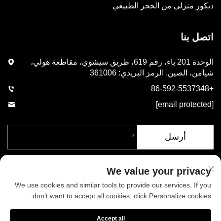
ديكور منزلي من الحجر الطبيعي
اتصل بنا
الوحدة 201 باء، رقم 619، طريق سيشوي، مقاطعة هولي،
شيامن، الصين. الرمز البريدي: 361006
+86-592-5537348
[email protected]
أرسل
We value your privacy
We use cookies and similar tools to provide our services. If you
don't want to accept all cookies, click Personalize cookies.
حقوق الطبع والنشر © شركة شيامن فينيكس للصناعات المحدودة. جميع
Accept all