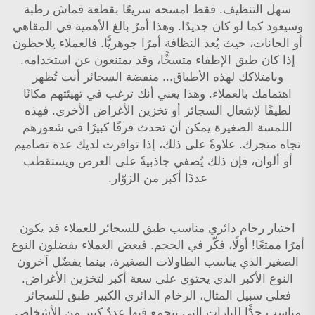
سهل التنظيف. فقط امسحه سريعًا بقطعة قماش رطبة
وسيعود كما لو كان جديدًا. وهذا أمرٌ بالغ الأهمية في المقاهي
أو الحانات، حيث يُعد النظافة أمرًا جوهريًّا. فالعملاء يلاحظون
إذا كان طبق الإطفاء متسخًّا، وقد يمتنعون عن استخدامه.
وبامتلاكك لهذه الأطباق...
منفضة السجائر
أنت تُظهر
اهتمامك بالعملاء. وهذا يعني أنك ترغب في تهيئتهم مكانًا
لطيفًا لإشعال السجائر أو تخزين الأغراض الأخرى. فهذه
اللمسة الصغيرة يمكن أن تحدث فرقًا كبيرًا في شعورهم
تجاه متجرك. علاوةً على ذلك، إذا توافرت لديك عدة تصاميم
أو ألوان، فإن ذلك يُضفي جاذبيةً على العرض ويستقطب
عددًا أكبر من الزوّار.
اختيار رخام دائري مناسب
طبق للسجائر
للعملاء قد يكون
أمرًا ممتعًا! أولًا، فكّر في الحجم. فبعض العملاء يفضلون النوع
الصغير الذي يناسب الطاولات الصغيرة، بينما يفضّل آخرون
النوع الأكبر الذي يحتوي على سعة أكبر لتخزين الأغراض.
فعلى سبيل المثال، الرخام الدائري الكبير
طبق للسجائر
مناسب جدًّا للبارات التي يتجمع فيها عددٌ كبير من الأشخاص